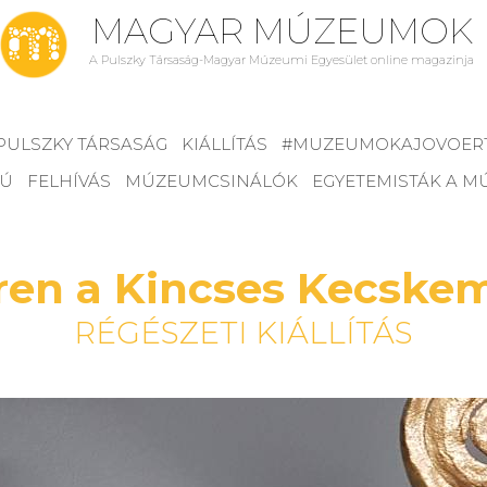
MAGYAR MÚZEUMOK
A Pulszky Társaság-Magyar Múzeumi Egyesület online magazinja
PULSZKY TÁRSASÁG
KIÁLLÍTÁS
#MUZEUMOKAJOVOER
JÚ
FELHÍVÁS
MÚZEUMCSINÁLÓK
EGYETEMISTÁK A 
zren a Kincses Kecske
RÉGÉSZETI KIÁLLÍTÁS