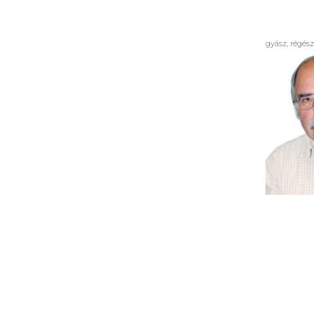
gyász, régész
In memori
G