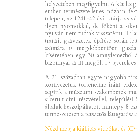
helyzetében megfigyelni. A két leége
ember természetellenes pózban fek
telepen, az 1241-42 évi tatárjárás 
ilyen nyomokkal, de főként a síkvi
nyilván nem tudtak visszatérni. Talá
tranzit gázvezeték építése során le
számára is megdöbbentően gazdag 
kíséretében egy 30 aranylemezből á
bizonnyal az itt megölt 17 gyerek és
A 21. században egyre nagyobb társ
környezetük történelme iránt érde
segítik a múzeumi szakemberek munká
sikerült civil részvétellel, telepü
általuk beszolgáltatott mintegy 8 eze
természetesen a tetszetős látogatósz
Nézd meg a kiállítás videókat és 3D