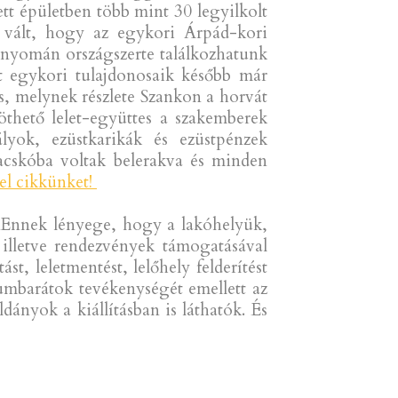
ett épületben több mint 30 legyilkolt
é vált, hogy az egykori Árpád-kori
a nyomán országszerte találkozhatunk
rt egykori tulajdonosaik később már
is, melynek részlete Szankon a horvát
köthető lelet-együttes a szakemberek
lyok, ezüstkarikák és ezüstpénzek
zacskóba voltak belerakva és minden
el cikkünket!
. Ennek lényege, hogy a lakóhelyük,
illetve rendezvények támogatásával
, leletmentést, lelőhely felderítést
eumbarátok tevékenységét emellett az
ldányok a kiállításban is láthatók. És