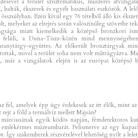
ésével a terület szisztematikus, műszeres átvizsgál
, balták, ékszerek és egyéb használati eszközök. A lel
sszsúlyban. Ezen kívül egy 76 tételből álló kis ékszer
t, melyeket az elrejtés során valószínűleg szövetbe tek
dagsága miatt kiemelkedik a középső bronzkori ism
n felüli, a Duna-Tisza-közén mind mennyiségébe
aranytárgy-együttes. Az előkerült bronztárgyak mi
tottak, mivel a terület soha nem volt műtrágyázva. Mag
t, már a vizsgálatok elején is az európai középső 
esz fel, amelyek épp úgy érdekesek az itt élők, mint a
t rejt a föld a termálvíz mellett Majsán?
 márciusának egyik ködös napján, fémdetektoros kuta
 emlékérmes múzeumbarát. Felismerve az egy kupacb
t. Így szakemberek részvételével lehetőség nyílt a lele