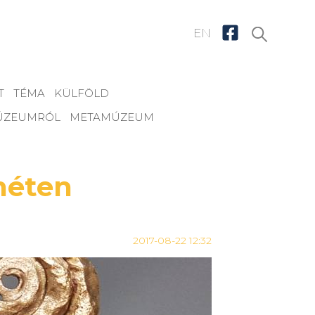
EN
T
TÉMA
KÜLFÖLD
MÚZEUMRÓL
METAMÚZEUM
méten
2017-08-22 12:32