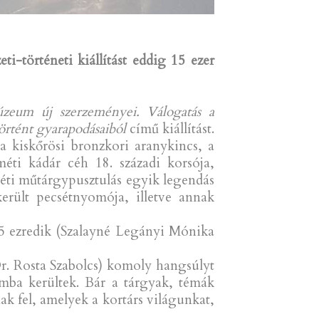
-történeti kiállítást eddig 15 ezer
eum új szerzeményei. Válogatás a
örtént gyarapodásaiból
című kiállítást.
 kiskőrösi bronzkori aranykincs, a
méti kádár céh 18. századi korsója,
méti műtárgypusztulás egyik legendás
erült pecsétnyomója, illetve annak
15 ezredik (Szalayné Legányi Mónika
r. Rosta Szabolcs) komoly hangsúlyt
umba kerültek. Bár a tárgyak, témák
 fel, amelyek a kortárs világunkat,