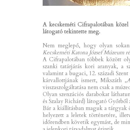
A kecskeméti Cifrapalotában közel 
látogató tekintette meg.
Nem meglepő, hogy olyan sokan
Kecskeméti Katona József Múzeum régé
A Cifrapalotában többek között ol
szanki tatárjárás kori aranyak, a 
valamint a bugaci, 12. századi Szen
kárvallottjának ismert, Mikszáth
„
visszaszolgáltatása nem csak a múze
Olyan szenzációs darabokat láthatu
és Szalay Richárd) látogató Győrből
Bár a kiállításban maguk a tárgyak
helyezett a leletek történetére, i
időrendben követik egymást, de min
a jelenkori társadalmat érintik.