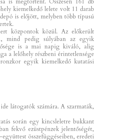
ása is megtörtént. Összesen 161 db
őhely kiemelkedő lelete volt 11 darab
depó is előjött, melyben több típusú
ertek.
ert központok közül. Az előkerült
n, mind pedig súlyában az egyik
nősége is a mai napig kiváló, alig
a a lelőhely részbeni érintetlensége
bronzkor egyik kiemelkedő kutatási
z ide látogatók számára. A szarmaták,
tás során egy kincsleletre bukkant
an fekvő ezüstpénzek jelentőségét,
t-együttest összefüggéseiben, eredeti