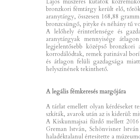
Lajos műszeres kutatók közreműköd
bronzkori fémtárgy került elő, tőrök
aranytárgy, összesen 168,88 gramm ö
bronzcsüngő, pityke és néhány tű vol
A lelőhely érintetlensége és gaz
aranytárgyak mennyisége átlago
legjelentősebb középső bronzkori 
korrodálódtak, remek patinával borí
és átlagon felüli gazdagsága miat
helyszínének tekinthető.
A legális fémkeresés margójára
A tárlat emellett olyan kérdéseket t
szkíták, avarok után az is kiderül: mi
A Kiskunmajsai fürdő mellett 2016
Greman István, Schönvisner István
haladéktalanul értesítette a múzeumo