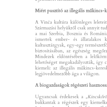
Miért pusztító az illegális műkincs-
A Vinča kultúra különleges leletei
Származási helyükről csak annyit tud
a mai Szerbia, Bosznia és Románia
ismertek ember- és állatalakos k
kultusztárgyak, egy-egy természetfö
biztosításában, az egészség megőrz
Mindezek eldöntésében a lelőkörn
lehetőséget megakadályozták, így cs
kiemeli: az illegális műkincs-kere
legjövedelmezőbb ága a világon.
A biogazdaságok régészeti hasznoss
Ugyancsak érdekesek a
„Kincskőrö
bukkantak a régészek egy kiemelke