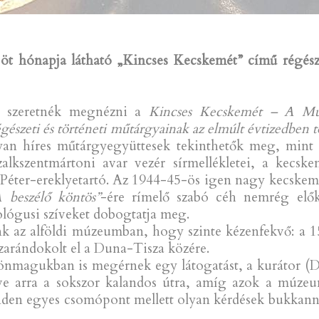
öt hónapja látható „Kincses Kecskemét” című régészeti
 szeretnék megnézni a
Kincses Kecskemét – A Múz
szeti és történeti műtárgyainak az elmúlt évtizedben t
yan híres műtárgyegyüttesek tekinthetők meg, mint a
szalkszentmártoni avar vezér sírmellékletei, a kecske
t Péter-ereklyetartó. Az 1944-45-ös igen nagy kecske
A beszélő köntös”
-ére rímelő szabó céh nemrég elők
ológusi szíveket dobogtatja meg.
nk az alföldi múzeumban, hogy szinte kézenfekvő: a 
 zarándokolt el a Duna-Tisza közére.
 önmagukban is megérnek egy látogatást, a kurátor (D
lletve arra a sokszor kalandos útra, amíg azok a múze
den egyes csomópont mellett olyan kérdések bukkannak