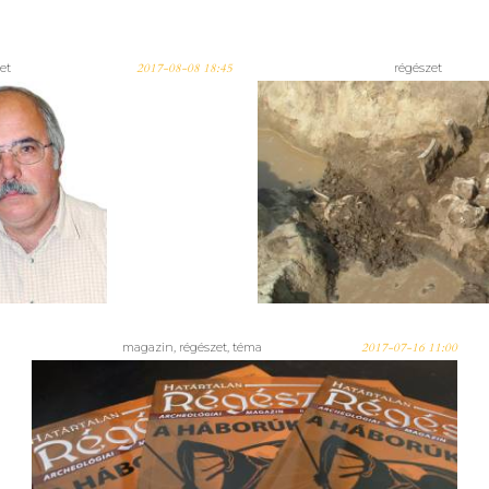
et
2017-08-08 18:45
régészet
am V. Székely
Miért nincs s
yörgy
Orosháza k
magazin, régészet, téma
2017-07-16 11:00
Rettegett amazonok,
sajtreszelős görög harcosok