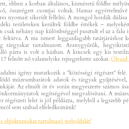
tt, ebben a korban általános, kisméretű földbe mélyít
vő, összeégett csontjai voltak. Hamar egyértelműv
véres nyomait sikerült fellelni. A mongol hordák dúlás
déki területeken kerültek földbe értékek – melyeké
n csak néhány nap különbséggel pusztult el az a falu 
tt feltárva. A ma ismert leggazdagabb tatárjáráshoz 
tárgyakat tartalmazott. Aranygyűrűk, hegyikristá
lló párta is volt a házban. A kincsek egy kis textil
 17 felnőtt nő valamelyike rejtegethette azokat.
Olvasd 
adalmi igény mutatkozik a "közösségi régészet" felé
klődő múzeumbarátok adatok és tárgyak gyűjtésével, 
ját. Az elmúlt öt év során megyeszerte számos ásatást
lési önkormányzatok segítségével megvalósítani. A múz
r régészeti lelet is jól példázza, melyből a legszebb pé
ámról sem szabad elfeledkeznünk!
-s objektumokat tartalmazó weboldalát!