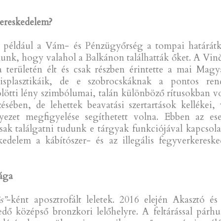
kereskedelem?
t például a Vám- és Pénzügyőrség a tompai határátk
unk, hogy valahol a Balkánon találhatták őket. A Vinč
 területén élt és csak részben érintette a mai Magy
isplasztikáik, de e szobrocskáknak a pontos ren
lötti lény szimbólumai, talán különböző rítusokban v
ésében, de lehettek beavatási szertartások kellékei,
yezet megfigyelése segíthetett volna. Ebben az es
ak találgatni tudunk e tárgyak funkciójával kapcsola
skedelem a kábítószer- és az illegális fegyverkeres
ága
s”
-ként aposztrofált leletek. 2016 elején Akasztó és
dő középső bronzkori lelőhelyre. A feltárással pár