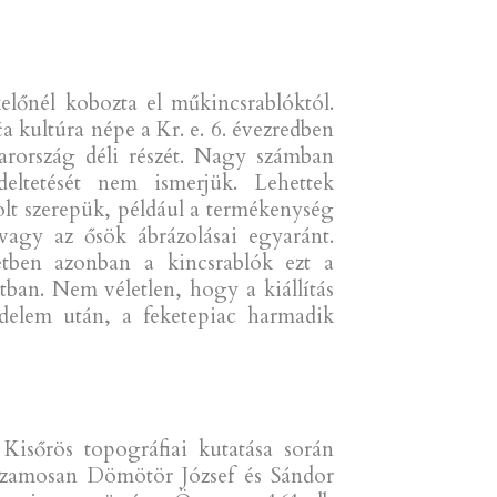
előnél kobozta el műkincsrablóktól.
a kultúra népe a Kr. e. 6. évezredben
arország déli részét. Nagy számban
deltetését nem ismerjük. Lehettek
olt szerepük, például a termékenység
 vagy az ősök ábrázolásai egyaránt.
etben azonban a kincsrablók ezt a
tban. Nem véletlen, hogy a kiállítás
kedelem után, a feketepiac harmadik
 Kisőrös topográfiai kutatása során
huzamosan Dömötör József és Sándor