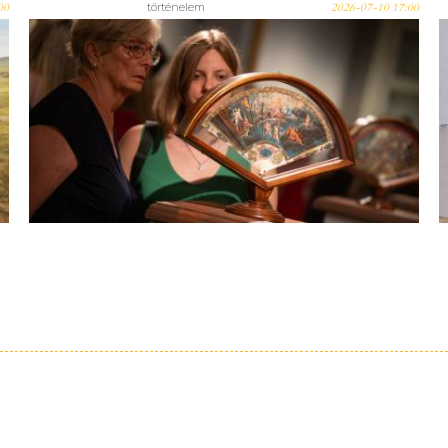
00
történelem
2026-07-10 17:00
Legyezők titkos üzenetei –
Különleges időutazás a
kecskeméti Bozsó Gyűjtemény
tárlatán