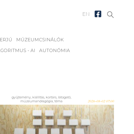
EN
TERJÚ
MÚZEUMCSINÁLÓK
GORITMUS - AI
AUTONÓMIA
gyűjtemény
,
kiállítás
,
kortárs
,
látogató
,
múzeumandragógia
,
téma
2026-08-02 07:00
Még egy hétig látogatható!
BEJELENTKEZVE MARADOK? -