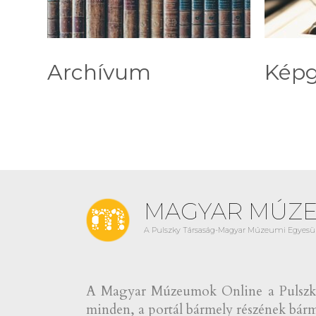
Archívum
Képg
MAGYAR MÚZ
A Pulszky Társaság-Magyar Múzeumi Egyesül
A Magyar Múzeumok Online a Pulszky 
minden, a portál bármely részének bármi