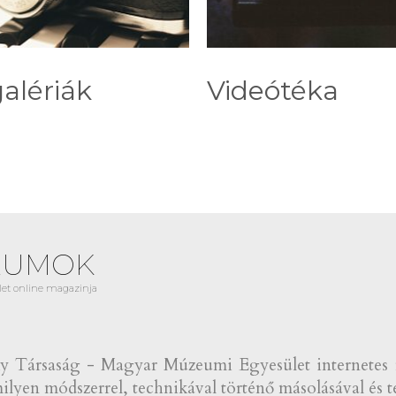
alériák
Videótéka
EUMOK
et online magazinja
Társaság - Magyar Múzeumi Egyesület internetes fol
lyen módszerrel, technikával történő másolásával és te