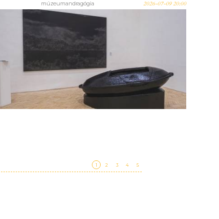
múzeumandragógia
2026-07-09 20:00
A Magyar Képzőművészeti
Egyetem legjobb diplomaművei
a HAB-ban – Best of Diploma
2026
1
2
3
4
5