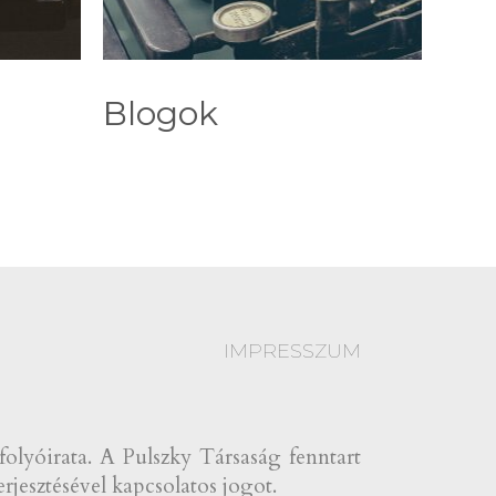
Blogok
IMPRESSZUM
yóirata. A Pulszky Társaság fenntart
rjesztésével kapcsolatos jogot.