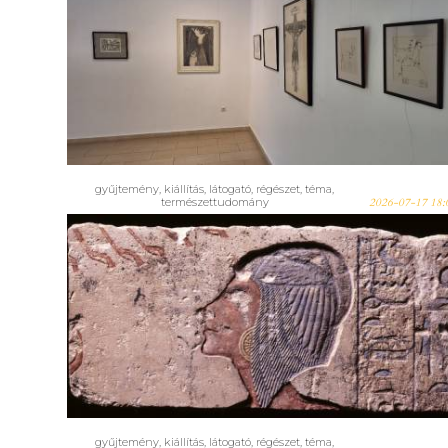
Még egy hónapig látogatható!
Varázsos vonalak az Alföldi
Galériában – Képgrafikai
antológia hatvan év
legnevesebb magyar
grafikusainak műveiből
gyűjtemény
,
kiállítás
,
látogató
,
régészet
,
téma
,
természettudomány
2026-07-17 18:
Megnyílt! Az örökkévalóság
megörökítése. Hogyan alkottak
az ókori egyiptomi művészek? -
a Szépmű legújabb tárlata
gyűjtemény
,
kiállítás
,
látogató
,
régészet
,
téma
,