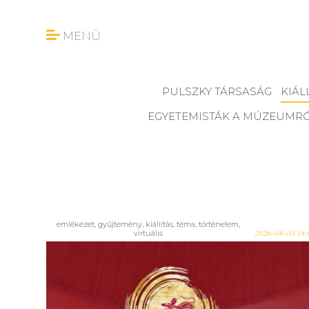
MENÜ
PULSZKY TÁRSASÁG
KIÁL
EGYETEMISTÁK A MÚZEUMR
emlékezet
,
gyűjtemény
,
kiállítás
,
téma
,
történelem
,
virtuális
2026-08-03 18:
Aki nem látta, most megteheti,