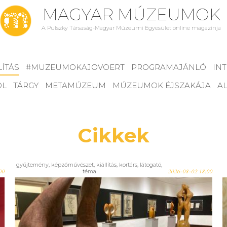
MAGYAR MÚZEUMOK
A Pulszky Társaság-Magyar Múzeumi Egyesület online magazinja
LÍTÁS
#MUZEUMOKAJOVOERT
PROGRAMAJÁNLÓ
IN
ÓL
TÁRGY
METAMÚZEUM
MÚZEUMOK ÉJSZAKÁJA
AL
Cikkek
gyűjtemény
,
képzőművészet
,
kiállítás
,
kortárs
,
látogató
,
00
téma
2026-08-02 18:00
A szimbólumok ereje – Király
Ferenc muravidéki