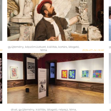
azonosított Strobl-alkotások
először a nagyközönség előtt -
A halhatatlanság forrása
címmel nyílik nagyszabású
tárlat a Strobl-emlékév
keretében a Magyar
Képzőművészeti Egyetemen
gyűjtemény
,
képzőművészet
,
kiállítás
,
kortárs
,
látogató
,
g
00
téma
2026-07-16 18:00
Vasarely 120 kiállítás a pápai
Esterházy-kastélyban
divat
,
gyűjtemény
,
kiállítás
,
látogató
,
néprajz
,
téma
,