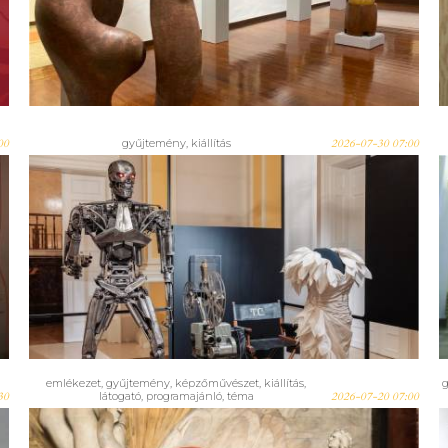
szobrászművész tárlata
Lendván
00
gyűjtemény
,
kiállítás
2026-07-30 07:00
Megnyílt! Az Amerikai álom
jelenik meg azoknak, akik
ellátogatnak a Nemzeti
Múzeum legújabb tárlatára
emlékezet
,
gyűjtemény
,
képzőművészet
,
kiállítás
,
30
látogató
,
programajánló
,
téma
2026-07-20 07:00
Elveszettnek hitt és újonnan