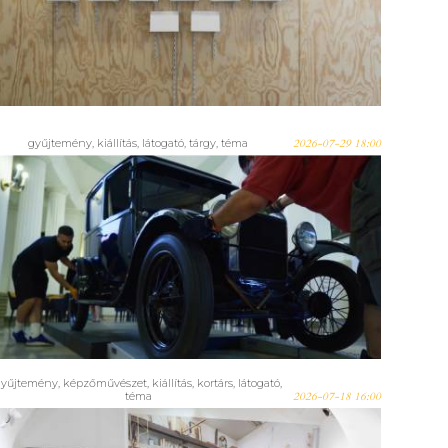
a Budapest Galéria tárlata az
online világról
gyűjtemény
,
kiállítás
,
látogató
,
tárgy
,
téma
2026-07-29 18:00
100 éves autó a Nemzeti
Múzeumban – Így nyílik az
„Amerikai álom” kiállítás
gyűjtemény
,
képzőművészet
,
kiállítás
,
kortárs
,
látogató
,
téma
2026-07-18 16:00