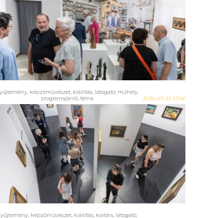
Fémbe öntött irónia – Július
elején nyílt meg Asszonyi
Tamás szobrászművész
kiállítása Szentendrén
yűjtemény
,
képzőművészet
,
kiállítás
,
látogató
,
műhely
,
programajánló
,
téma
2026-07-15 07:00
Száz év szentendrei művészete
egyetemisták szemével –
Kiállítás a NESTArt. Szentendrei
Nyári Művészbázis fiatal
alkotóival
gyűjtemény
,
képzőművészet
,
kiállítás
,
kortárs
,
látogató
,