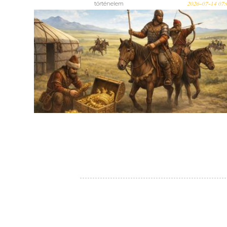
történelem
2026-07-14 07:
Szkíták kora az Alföld szívében.
Bács-Kiskun és Jász-Nagykun-
Szolnok vármegyék régészeti
leletei a Kr. e. 8–4. századból –
Ismét páratlan történelmi tárlat
nyílik Kecskeméten