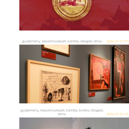
aki látta, újra átélheti – Megnyílt
a virtuális Attila kiállítás
gyűjtemény
,
képzőművészet
,
kiállítás
,
látogató
,
téma
2026-07-31 07:
Tízezer látogatónál jár a
szegedi Drága barátom, Picasso
című kiállítás
gyűjtemény
,
képzőművészet
,
kiállítás
,
kortárs
,
látogató
,
téma
2026-07-23 19: