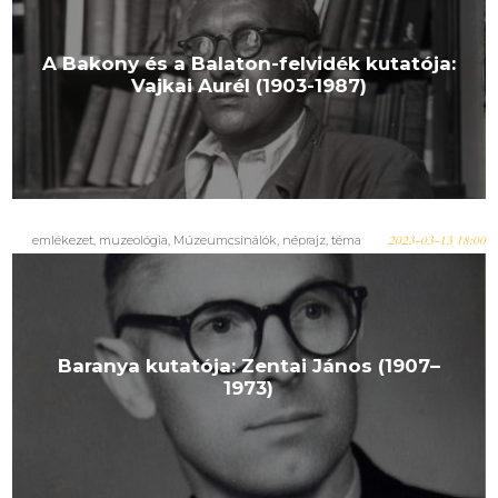
A Bakony és a Balaton-felvidék kutatója:
Vajkai Aurél (1903-1987)
emlékezet
,
muzeológia
,
Múzeumcsinálók
,
néprajz
,
téma
2023-03-13 18:00
Baranya kutatója: Zentai János (1907–
1973)