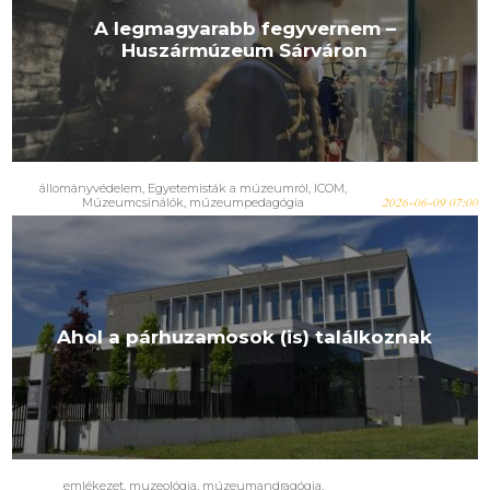
A legmagyarabb fegyvernem –
Huszármúzeum Sárváron
állományvédelem
,
Egyetemisták a múzeumról
,
ICOM
,
Múzeumcsinálók
,
múzeumpedagógia
2026-06-09 07:00
Ahol a párhuzamosok (is) találkoznak
emlékezet
,
muzeológia
,
múzeumandragógia
,