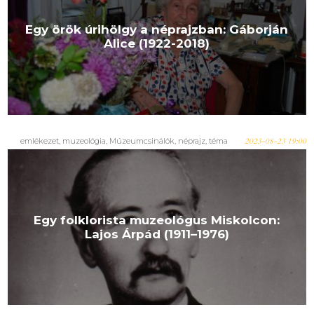
Egy örök úrihölgy a néprajzban: Gáborján
Alice (1922-2018)
emlékezet
,
muzeológia
,
Múzeumcsinálók
,
néprajz
,
téma
2023-08-23 19:00
Egy folklorista muzeológus Miskolcon:
Lajos Árpád (1911–1976)