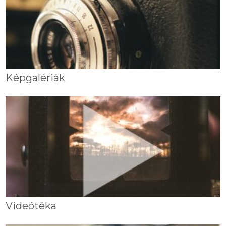
Képgalériák
Videótéka