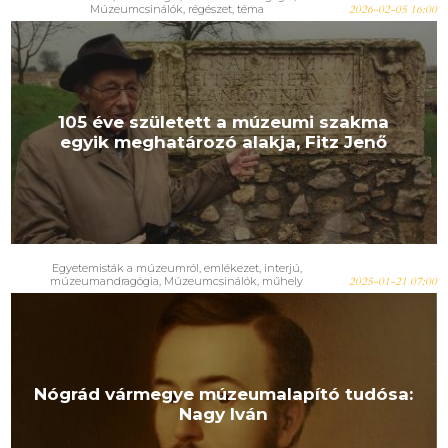
Múzeumcsinálók
,
régészet
,
téma
2026-02-05 16:00
105 éve született a múzeumi szakma
egyik meghatározó alakja, Fitz Jenő
Egyetemisták a múzeumról
,
emlékezet
,
interjú
,
múzeumandragógia
,
Múzeumcsinálók
,
műhely
2025-01-21 07:00
Nógrád vármegye múzeumalapító tudósa:
Nagy Iván