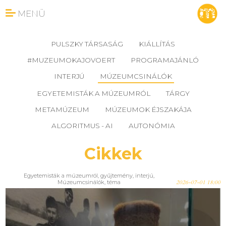
MENÜ
PULSZKY TÁRSASÁG
KIÁLLÍTÁS
#MUZEUMOKAJOVOERT
PROGRAMAJÁNLÓ
INTERJÚ
MÚZEUMCSINÁLÓK
EGYETEMISTÁK A MÚZEUMRÓL
TÁRGY
METAMÚZEUM
MÚZEUMOK ÉJSZAKÁJA
ALGORITMUS - AI
AUTONÓMIA
Cikkek
Egyetemisták a múzeumról
,
gyűjtemény
,
interjú
,
Múzeumcsinálók
,
téma
2026-07-01 18:00