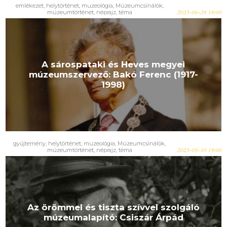
emlékezet
,
helytörténet
,
muzeológia
,
Múzeumcsinálók
,
múzeumtörténet
,
néprajz
,
téma
2023-06-28 19:00
A sárospataki és Heves megyei
múzeumszervező: Bakó Ferenc (1917-
1998)
gyűjtemény
,
helytörténet
,
muzeológia
,
Múzeumcsinálók
,
múzeumtörténet
,
néprajz
,
téma
2023-05-10 19:00
Az örömmel és tiszta szívvel szolgáló
múzeumalapító: Csiszár Árpád