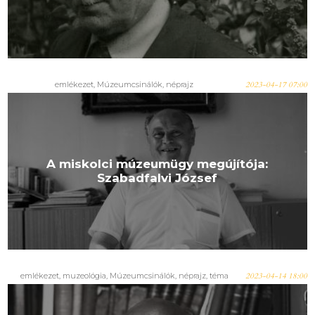
emlékezet
,
Múzeumcsinálók
,
néprajz
2023-04-17 07:00
A miskolci múzeumügy megújítója:
Szabadfalvi József
emlékezet
,
muzeológia
,
Múzeumcsinálók
,
néprajz
,
téma
2023-04-14 18:00