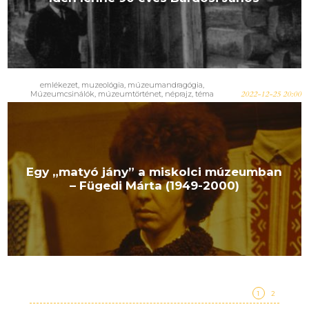
emlékezet
,
muzeológia
,
múzeumandragógia
,
Múzeumcsinálók
,
múzeumtörténet
,
néprajz
,
téma
2022-12-25 20:00
Egy „matyó jány” a miskolci múzeumban
– Fügedi Márta (1949-2000)
1
2