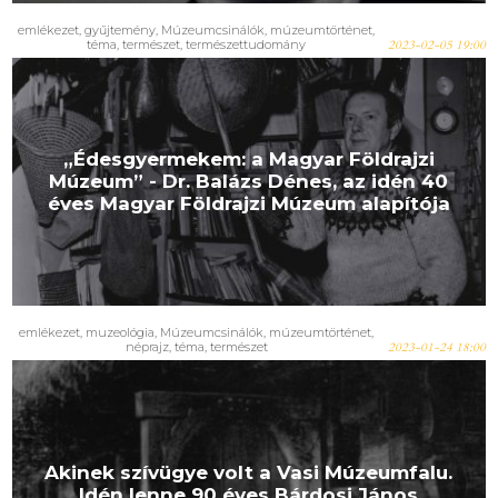
emlékezet
,
gyűjtemény
,
Múzeumcsinálók
,
múzeumtörténet
,
téma
,
természet
,
természettudomány
2023-02-05 19:00
„Édesgyermekem: a Magyar Földrajzi
Múzeum” - Dr. Balázs Dénes, az idén 40
éves Magyar Földrajzi Múzeum alapítója
emlékezet
,
muzeológia
,
Múzeumcsinálók
,
múzeumtörténet
,
néprajz
,
téma
,
természet
2023-01-24 18:00
Akinek szívügye volt a Vasi Múzeumfalu.
Idén lenne 90 éves Bárdosi János