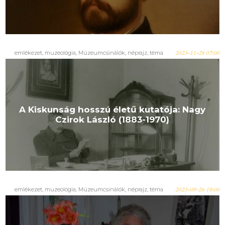
emlékezet
,
muzeológia
,
Múzeumcsinálók
,
néprajz
,
téma
2023-11-28 07:00
A Kiskunság hosszú életű kutatója: Nagy
Czirok László (1883-1970)
emlékezet
,
muzeológia
,
Múzeumcsinálók
,
néprajz
,
téma
2023-09-26 19:00