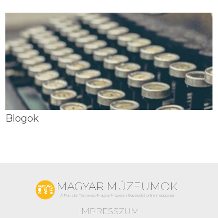
Blogok
MAGYAR MÚZEUMOK
A Pulszky Társaság-Magyar Múzeumi Egyesület online magazinja
IMPRESSZUM