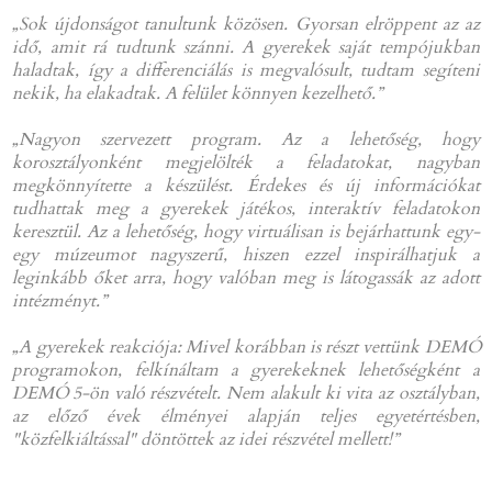
„Sok újdonságot tanultunk közösen. Gyorsan elröppent az az
idő, amit rá tudtunk szánni. A gyerekek saját tempójukban
haladtak, így a differenciálás is megvalósult, tudtam segíteni
nekik, ha elakadtak. A felület könnyen kezelhető.”
„Nagyon szervezett program. Az a lehetőség, hogy
korosztályonként megjelölték a feladatokat, nagyban
megkönnyítette a készülést. Érdekes és új információkat
tudhattak meg a gyerekek játékos, interaktív feladatokon
keresztül. Az a lehetőség, hogy virtuálisan is bejárhattunk egy-
egy múzeumot nagyszerű, hiszen ezzel inspirálhatjuk a
leginkább őket arra, hogy valóban meg is látogassák az adott
intézményt.”
„A gyerekek reakciója: Mivel korábban is részt vettünk DEMÓ
programokon, felkínáltam a gyerekeknek lehetőségként a
DEMÓ 5-ön való részvételt. Nem alakult ki vita az osztályban,
az előző évek élményei alapján teljes egyetértésben,
"közfelkiáltással" döntöttek az idei részvétel mellett!”