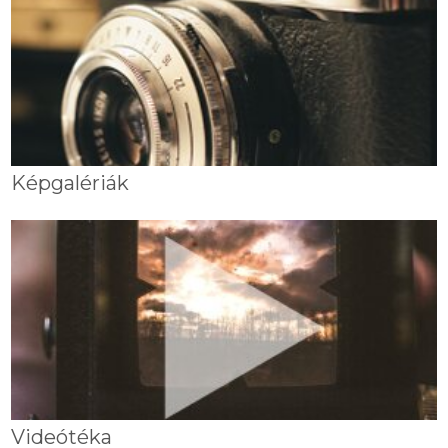
Képgalériák
Videótéka