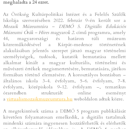
meghaladta a 24 ezret.
Az Örökség Kultúrpolitikai Intézet és a Felelős Szülők
Iskolája szervezésében 2022. február 9-én került sor a
Mozaik Múzeumtúra – DEMÓ 5. Digitális Edukációs
Múzeumi Órák – Híres magyarok 2.
című programra, amely
44, magyarországi és határon túli múzeum
közreműködésével a Kárpát-medence történetének
alakulásában jelentős szerepet játszó magyar történelmi
személyiségek, tudósok, kutatók bemutatása mellett
alkalmat kínált a magyar kulturális, történelmi és
művészeti értékek megismertetésére, bemutatására, játékos
formában történő elemzésére. A korosztályos bontásban –
általános iskola 3-4. évfolyam, 5-6. évfolyam, 7-8.
évfolyam, középiskola 9-12. évfolyam –, tematikus
órarendben strukturált online eseményt
a
virtualismozaikmuzeumtura.hu
weboldalon adtuk közre.
A megtekintések száma a DEMÓ 5 program publikálását
követően folyamatosan emelkedik, a digitális tartalmak
mindenki számára ingyenesen hozzáférhetők és elérhetők