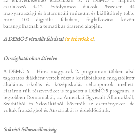
az elkövetkezendő időszakban is. A DEMÓ 5 naphoz
csatlakozó 3-12. évfolyamos diákok összesen 44
magyarországi és határontúli múzeum és kiállítóhely több,
mint 100 digitális feladata, foglalkozása között
barangolhatnak a tematikus órarend alapján.
A DEMÓ 5 virtuális feladatai
itt érhetőek el
.
Országhatárokon átívelve
A DEMÓ 5 – Híres magyarok 2. programon többen alsó
tagozatos diákként vettek részt a korábbiakban megszólított
általános iskolás és középiskolás célcsoportok mellett.
Határon túli résztvevőket is fogadott a DEMÓ 5 program, a
legtöbben Romániából, az Amerikai Egyesült Államokból,
Szerbiából és Szlovákiából követték az eseményeket, de
voltak Írországból és Ausztriából is érdeklődőink.
Sokrétű felhasználhatóság