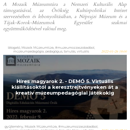
A Mozaik Múzeumtúra a Nemzeti Kulturális Alap
támogatásával, az Örökség Kultúrpolitikai Intézet
szervezésében és lebonyolításában, a Néprajzi Múzeum és a
Tájak-Korok-Múzeumok Egyesület szakmai
együttműködésével valósul meg.
látogató, Mozaik Múzeumtúra, #muzeumozzaszobadbol,
múzeumpedagógia, pedagógus, tanulás, virtuális
2022-01-26 19:00
Híres magyarok 2. - DEMÓ 5. Virtuális
kiállításoktól a keresztrejtvényeken át a
kreatív múzeumpedagógiai játékokig
gyűjtemény, Mozaik Múzeumtúra, #muzeumozzaszobadbol,