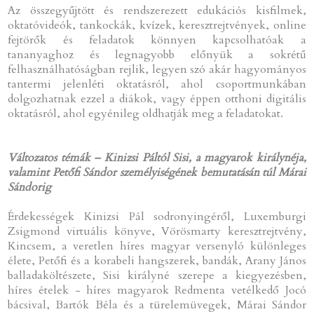
Az összegyűjtött és rendszerezett edukációs kisfilmek,
oktatóvideók, tankockák, kvízek, keresztrejtvények, online
fejtörők és feladatok könnyen kapcsolhatóak a
tananyaghoz és legnagyobb előnyük a sokrétű
felhasználhatóságban rejlik, legyen szó akár hagyományos
tantermi jelenléti oktatásról, ahol csoportmunkában
dolgozhatnak ezzel a diákok, vagy éppen otthoni digitális
oktatásról, ahol egyénileg oldhatják meg a feladatokat.
Változatos témák – Kinizsi Páltól Sisi, a magyarok királynéja,
valamint Petőfi Sándor személyiségének bemutatásán túl Márai
Sándorig
Érdekességek Kinizsi Pál sodronyingéről, Luxemburgi
Zsigmond virtuális könyve, Vörösmarty keresztrejtvény,
Kincsem, a veretlen híres magyar versenyló különleges
élete, Petőfi és a korabeli hangszerek, bandák, Arany János
balladaköltészete, Sisi királyné szerepe a kiegyezésben,
híres ételek - híres magyarok Redmenta vetélkedő Jocó
bácsival, Bartók Béla és a türelemüvegek, Márai Sándor