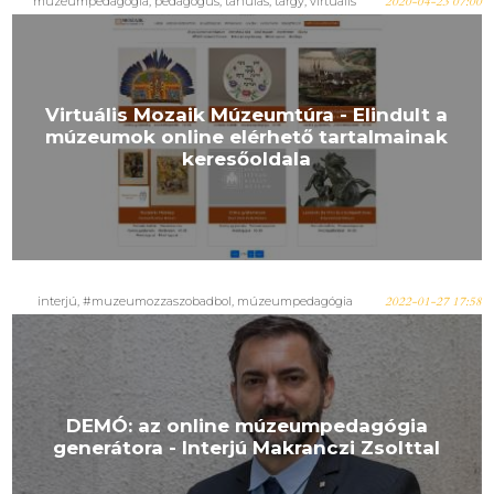
múzeumpedagógia, pedagógus, tanulás, tárgy, virtuális
2020-04-23 07:00
Virtuális Mozaik Múzeumtúra - Elindult a
múzeumok online elérhető tartalmainak
keresőoldala
interjú, #muzeumozzaszobadbol, múzeumpedagógia
2022-01-27 17:58
DEMÓ: az online múzeumpedagógia
generátora - Interjú Makranczi Zsolttal