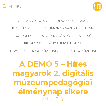
MENÜ
AZ ÉV MÚZEUMA
PULSZKY TÁRSASÁG
KIÁLLÍTÁS
#MUZEUMOKAJOVOERT
TÉMA
KÜLFÖLD
PROGRAMAJÁNLÓ
INTERJÚ
FELHÍVÁS
MÚZEUMCSINÁLÓK
EGYETEMISTÁK A MÚZEUMRÓL
METAMÚZEUM
A DEMÓ 5 – Híres
magyarok 2. digitális
múzeumpedagógiai
élménynap sikere
MŰHELY