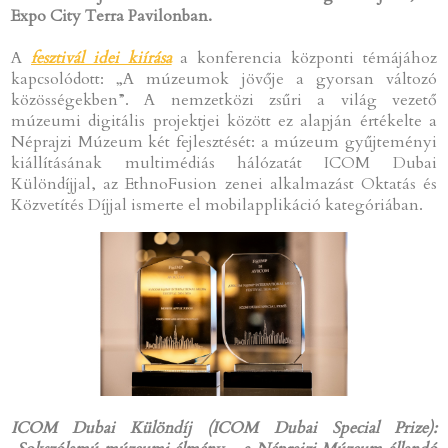
Expo City Terra Pavilonban.
A
fesztivál idei kiírása
a konferencia központi témájához
kapcsolódott: „A múzeumok jövője a gyorsan változó
közösségekben”. A nemzetközi zsűri a világ vezető
múzeumi digitális projektjei között ez alapján értékelte a
Néprajzi Múzeum két fejlesztését: a múzeum gyűjteményi
kiállításának multimédiás hálózatát ICOM Dubai
Különdíjjal, az EthnoFusion zenei alkalmazást Oktatás és
Közvetítés Díjjal ismerte el mobilapplikáció kategóriában.
ICOM Dubai Különdíj (ICOM Dubai Special Prize):