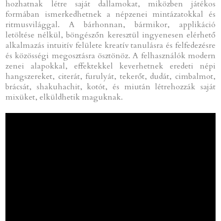
hozhatnak létre saját dallamokat, miközben játékos
formában ismerkedhetnek a népzenei mintázatokkal és
ritmusvilággal. A bárhonnan, bármikor, applikáció
letöltése nélkül, böngészőn keresztül ingyenesen elérhető
alkalmazás intuitív felülete kreatív tanulásra és felfedezésre
és közösségi megosztásra ösztönöz. A felhasználók modern
zenei alapokkal, effektekkel keverhetnek eredeti népi
hangszereket, citerát, furulyát, tekerőt, dudát, cimbalmot,
brácsát, shakuhachit, kotót, és miután létrehozzák saját
mixüket, elküldhetik maguknak.