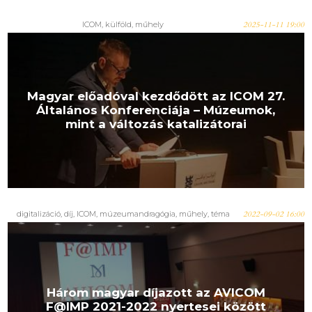
ICOM, külföld, műhely
2025-11-11 19:00
Magyar előadóval kezdődött az ICOM 27.
Általános Konferenciája – Múzeumok,
mint a változás katalizátorai
digitalizáció, díj, ICOM, múzeumandragógia, műhely, téma
2022-09-02 16:00
Három magyar díjazott az AVICOM
F@IMP 2021-2022 nyertesei között