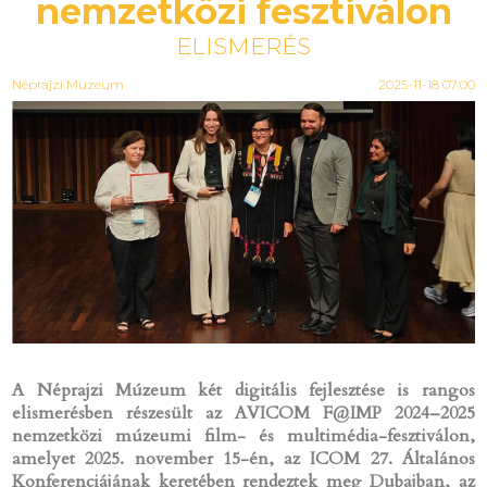
nemzetközi fesztiválon
ELISMERÉS
Néprajzi Múzeum
2025-11-18 07:00
A Néprajzi Múzeum két digitális fejlesztése is rangos
elismerésben részesült az AVICOM F@IMP 2024–2025
nemzetközi múzeumi film- és multimédia-fesztiválon,
amelyet 2025. november 15-én, az ICOM 27. Általános
Konferenciájának keretében rendeztek meg Dubajban, az