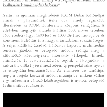
„Sokszólamú múzeumi élmény – a Néprajzi Múzeum állandó
kiállításának multimédiás hálózata”
A zsűri az újonnan meghirdetett ICOM Dubai Különdíjat
annak a pályaműnek ítélte oda, amely leginkább
illeszkedett az ICOM Konferencia központi témájához. A
2024-ben megnyílt állandó kiállítás 3000 m²-es tereiben
3600 eredeti tárgy, 1600 fotó és 1000 történet mutatja be öt
kontinens kultúráit és a magyar társadalom sokszínűségét.
A teljes kiállítást átszövő, hálózatba kapcsolt multimédiás
rendszer játékos és befogadó módon szólítja meg a
különböző közönségeket. Interaktív térképek, filmek,
animációk és adatvizualizációk segítik a látogatókat a
kulturális örökség értelmezésében, új perspektívákat nyitva
az etnográfia bemutatásában. Az elismerés azt tanúsítja,
hogy a projekt korszerű módon mutatja be, miként válhat
egy múzeum a változó közösségekben is nyitott, befogadó
és dinamikus tudástérré.