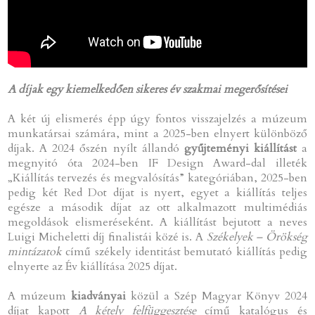
A díjak egy kiemelkedően sikeres év szakmai megerősítései
A két új elismerés épp úgy fontos visszajelzés a múzeum
munkatársai számára, mint a 2025-ben elnyert különböző
díjak. A 2024 őszén nyílt állandó
gyűjteményi kiállítást
a
megnyitó óta 2024-ben IF Design Award-dal illeték
„Kiállítás tervezés és megvalósítás” kategóriában, 2025-ben
pedig két Red Dot díjat is nyert, egyet a kiállítás teljes
egésze a második díjat az ott alkalmazott multimédiás
megoldások elismeréseként. A kiállítást bejutott a neves
Luigi Micheletti díj finalistái közé is. A
Székelyek – Örökség
mintázatok
című székely identitást bemutató kiállítás pedig
elnyerte az Év kiállítása 2025 díjat.
A múzeum
kiadványai
közül a Szép Magyar Könyv 2024
díjat kapott
A kétely felfüggesztése
című katalógus és