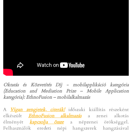
Oktatás és Közvetítés Díj - mobilapplikáció kategória
(Education and Mediation Prize – Mobile Application
kategória): EthnoFusion – mobilalkalmazás
A
Vígan zengjetek, citerák!
időszaki kiállítás részeként
elkészült
EthnoFusion alkalmazás
a zenei alkotás
élményét
kapcsolja össze
a népzenei örökséggel.
Felhasználók eredeti népi hangszerek hangzásával