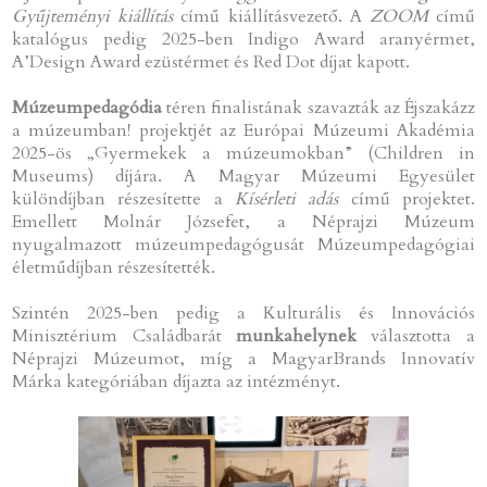
Gyűjteményi kiállítás
című kiállításvezető. A
ZOOM
című
katalógus pedig 2025-ben Indigo Award aranyérmet,
A’Design Award ezüstérmet és Red Dot díjat kapott.
Múzeumpedagódia
téren finalistának szavazták az Éjszakázz
a múzeumban! projektjét az Európai Múzeumi Akadémia
2025-ös „Gyermekek a múzeumokban” (Children in
Museums) díjára. A Magyar Múzeumi Egyesület
különdíjban részesítette a
Kísérleti adás
című projektet.
Emellett Molnár Józsefet, a Néprajzi Múzeum
nyugalmazott múzeumpedagógusát Múzeumpedagógiai
életműdíjban részesítették.
Szintén 2025-ben pedig a Kulturális és Innovációs
Minisztérium Családbarát
munkahelynek
választotta a
Néprajzi Múzeumot, míg a MagyarBrands Innovatív
Márka kategóriában díjazta az intézményt.