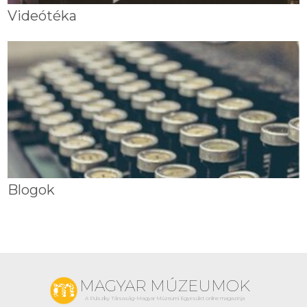
Videótéka
Blogok
MAGYAR MÚZEUMOK
A Pulszky Társaság-Magyar Múzeumi Egyesület online magazinja