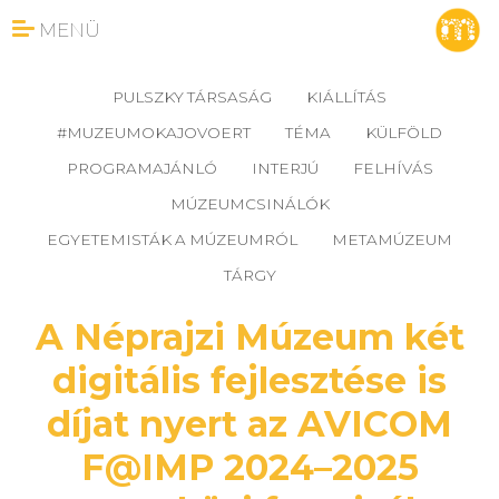
MENÜ
PULSZKY TÁRSASÁG
KIÁLLÍTÁS
#MUZEUMOKAJOVOERT
TÉMA
KÜLFÖLD
PROGRAMAJÁNLÓ
INTERJÚ
FELHÍVÁS
MÚZEUMCSINÁLÓK
EGYETEMISTÁK A MÚZEUMRÓL
METAMÚZEUM
TÁRGY
A Néprajzi Múzeum két
digitális fejlesztése is
díjat nyert az AVICOM
F@IMP 2024–2025