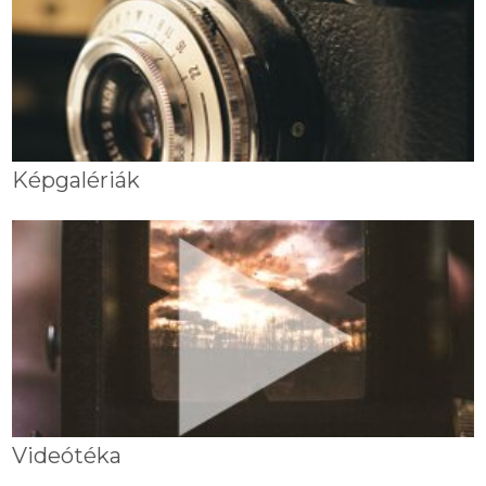
Képgalériák
Videótéka