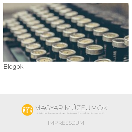
Blogok
MAGYAR MÚZEUMOK
A Pulszky Társaság-Magyar Múzeumi Egyesület online magazinja
IMPRESSZUM