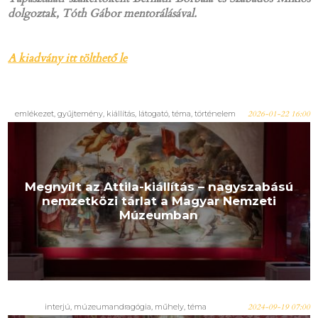
dolgoztak, Tóth Gábor mentorálásával.
A kiadvány itt tölthető le
emlékezet, gyűjtemény, kiállítás, látogató, téma, történelem
2026-01-22 16:00
Megnyílt az Attila-kiállítás – nagyszabású
nemzetközi tárlat a Magyar Nemzeti
Múzeumban
interjú, múzeumandragógia, műhely, téma
2024-09-19 07:00