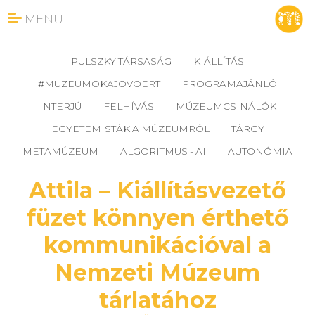
MENÜ
PULSZKY TÁRSASÁG
KIÁLLÍTÁS
#MUZEUMOKAJOVOERT
PROGRAMAJÁNLÓ
INTERJÚ
FELHÍVÁS
MÚZEUMCSINÁLÓK
EGYETEMISTÁK A MÚZEUMRÓL
TÁRGY
METAMÚZEUM
ALGORITMUS - AI
AUTONÓMIA
Attila – Kiállításvezető
füzet könnyen érthető
kommunikációval a
Nemzeti Múzeum
tárlatához