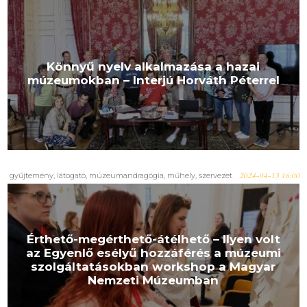
Könnyű nyelv alkalmazása a hazai
múzeumokban – Interjú Horváth Péterrel
gyűjtemény, látogató, múzeumandragógia, műhely, szervezet
2024-04-13 16:00
Érthető-megérthető-átélhető – Ilyen volt
az Egyenlő esélyű hozzáférés a múzeumi
szolgáltatásokban workshop a Magyar
Nemzeti Múzeumban