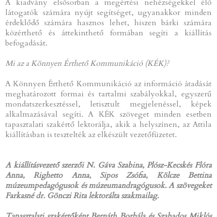
A kiadvány elsősorban a megértési nehézségekkel élő
látogatók számára nyújt segítséget, ugyanakkor minden
érdeklődő számára hasznos lehet, hiszen bárki számára
közérthető és áttekinthető formában segíti a kiállítás
befogadását.
Mi az a Könnyen Érthető Kommunikáció (KÉK)?
A Könnyen Érthető Kommunikáció az információ átadását
meghatározott formai és tartalmi szabályokkal, egyszerű
mondatszerkesztéssel, letisztult megjelenéssel, képek
alkalmazásával segíti. A KÉK szöveget minden esetben
tapasztalati szakértő lektorálja, akik a helyszínen, az Attila
kiállításban is tesztelték az elkészült vezetőfüzetet.
A kiállításvezető szerzői N. Gáva Szabina, Plósz-Kecskés Flóra
Anna, Righetto Anna, Sipos Zsófia, Kölcze Bettina
múzeumpedagógusok és múzeumandragógusok. A szövegeket
Farkasné dr. Gönczi Rita lektorálta szakmailag.
Tapasztalati szakértőként Bernáth Borbála és Szabados Miklós