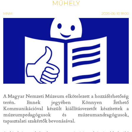
MŰHELY
MNM
2026-06-10 18:00
A Magyar Nemzeti Múzeum elkötelezett a hozzáférhetőség
terén. Ennek jegyében Könnyen Érthető
Kommunikációval készült kiállításvezetőt készítettek a
múzeumpedagógusok és múzeumandragógusok,
tapasztalati szakértők bevonásával.