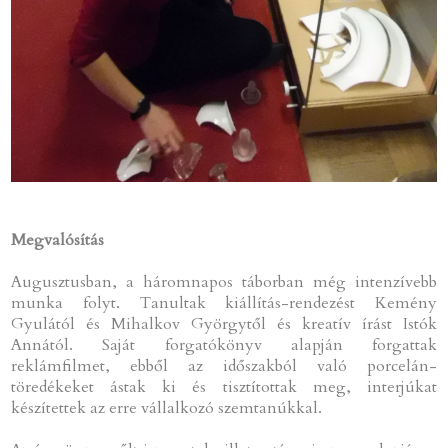
Megvalósítás
Augusztusban, a háromnapos táborban még intenzívebb
munka folyt. Tanultak kiállítás-rendezést Kemény
Gyulától és Mihalkov Györgytől és kreatív írást Istók
Annától. Saját forgatókönyv alapján forgattak
reklámfilmet, ebből az időszakból való porcelán-
töredékeket ástak ki és tisztítottak meg, interjúkat
készítettek az erre vállalkozó szemtanúkkal.