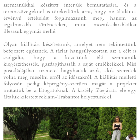
szemtanúkkal készített interjúk bemutatására, és a
teremszövegeknél is törekedtünk arra, hogy ne általános
érvényű értékelést fogalmazzunk meg, hanem az
izgalmasabb történeteket, mint mozaik-darabkákat
illesszük egymás mellé.
Olyan kiállítást készítettünk, amelyet nem tekintettünk
befejezett egésznek. A tárlat hangsúlyozottan azt a célt is
szolgálta, hogy a közöttünk élő szemtanúk
kiegészíthessék, gazdagíthassák a saját emlékeikkel. Misi
postaládájában üzenetet hagyhattak azok, akik szerettek
volna még mesélni erről az időszakról. A kiállítás melletti
folyosón pedig képregény-szerűen magát a projektet
mutattuk be a látogatóknak. A kastély főbejárata elé egy
általuk kifestett reklám-Trabantot helyeztünk el.