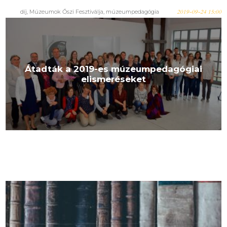
díj, Múzeumok Őszi Fesztiválja, múzeumpedagógia
2019-09-24 15:00
Átadták a 2019-es múzeumpedagógiai
elismeréseket