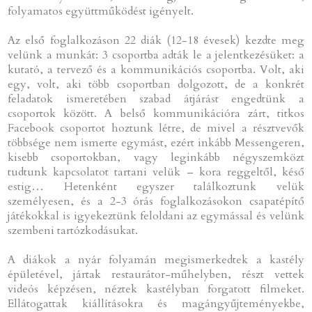
folyamatos együttműködést igényelt.
Az első foglalkozáson 22 diák (12-18 évesek) kezdte meg
velünk a munkát: 3 csoportba adták le a jelentkezésüket: a
kutató, a tervező és a kommunikációs csoportba. Volt, aki
egy, volt, aki több csoportban dolgozott, de a konkrét
feladatok ismeretében szabad átjárást engedtünk a
csoportok között. A belső kommunikációra zárt, titkos
Facebook csoportot hoztunk létre, de mivel a résztvevők
többsége nem ismerte egymást, ezért inkább Messengeren,
kisebb csoportokban, vagy leginkább négyszemközt
tudtunk kapcsolatot tartani velük – kora reggeltől, késő
estig… Hetenként egyszer találkoztunk velük
személyesen, és a 2-3 órás foglalkozásokon csapatépítő
játékokkal is igyekeztünk feloldani az egymással és velünk
szembeni tartózkodásukat.
A diákok a nyár folyamán megismerkedtek a kastély
épületével, jártak restaurátor-műhelyben, részt vettek
videós képzésen, néztek kastélyban forgatott filmeket.
Ellátogattak kiállításokra és magángyűjteményekbe,