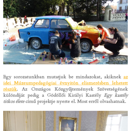
Egy sorozatunkban mutatjuk be mindazokat, akiknek
az
idei Múzeumpedagógiai évnyitón elismerésben lehetett
részük
. Az Országos Közgyűjtemények Szövetségének
különdíját pedig a
Gödöllői Királyi Kastély
Egy kastély
titkos élete
című projektje nyerte el. Most erről olvashatnak.