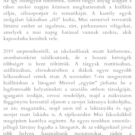
Az így összegyűlt ismeretek, illetve tárgyi anyag alapján a
tábor utolsó napján közösen meghatároztuk a kiállítás
célját, célcsoportjait és tematikáját. A kastély egyik
szolgálati lakásában „élő” kisfiú, Misi szemével terveztük
láttatni ezeket az izgalmas, zárt, párhuzamos világokat,
amelyek a mai napig hatással vannak azokra, akik
kapcsolatba kerültek vele.
2019 szeptemberétől, az iskolaidőszak miatt kéthetente,
szombatonként találkoztunk, de a hosszú hétvégék
többségét is bent töltöttük. A tárgyak tisztításában,
szállításában, elrendezésében a diákok egyre nagyobb
lelkesedéssel vettek részt. A november 7-én megnyitott
kiállításban a látogató Misivel „együtt” járhatta be a
legfontosabb helyszíneket: a szociális otthon társalgóját,
igazgatói irodáját, orvosi rendelőjét, majd a zsákvászon
függönyön keresztül eljutott a szovjet laktanya kisboltjába,
az ún. magazinba, majd azon túl a laktanyába és egy
szovjet tiszti lakásba is. A tájékozódást Misi fakockákból
megépített kastélya segítette. Az egyes terekben enteriőr-
jellegű látvány fogadta a látogatót, de az eddigieknél jóval
több helyen használtunk monitorokat, rádiót a