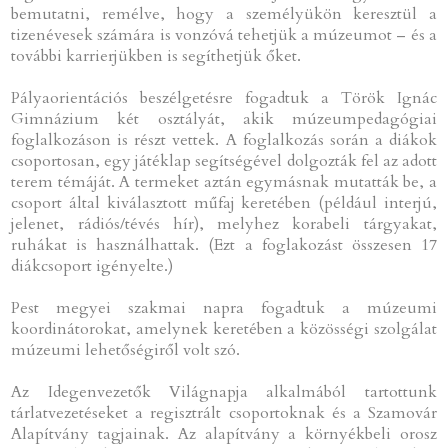
bemutatni, remélve, hogy a személyükön keresztül a
tizenévesek számára is vonzóvá tehetjük a múzeumot – és a
további karrierjükben is segíthetjük őket.
Pályaorientációs beszélgetésre fogadtuk a Török Ignác
Gimnázium két osztályát, akik múzeumpedagógiai
foglalkozáson is részt vettek. A foglalkozás során a diákok
csoportosan, egy játéklap segítségével dolgozták fel az adott
terem témáját. A termeket aztán egymásnak mutatták be, a
csoport által kiválasztott műfaj keretében (például interjú,
jelenet, rádiós/tévés hír), melyhez korabeli tárgyakat,
ruhákat is használhattak. (Ezt a foglakozást összesen 17
diákcsoport igényelte.)
Pest megyei szakmai napra fogadtuk a múzeumi
koordinátorokat, amelynek keretében a közösségi szolgálat
múzeumi lehetőségiről volt szó.
Az Idegenvezetők Világnapja alkalmából tartottunk
tárlatvezetéseket a regisztrált csoportoknak és a Szamovár
Alapítvány tagjainak. Az alapítvány a környékbeli orosz