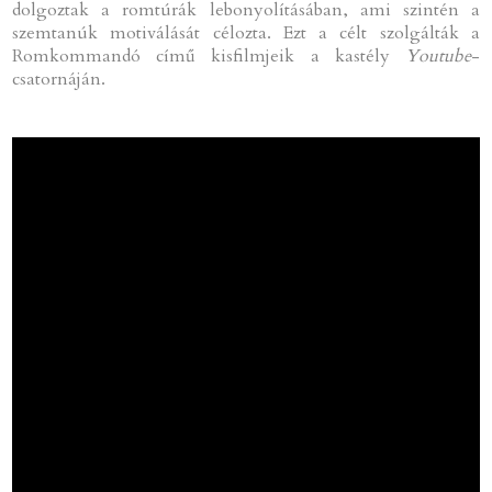
dolgoztak a romtúrák lebonyolításában, ami szintén a
szemtanúk motiválását célozta. Ezt a célt szolgálták a
Romkommandó című kisfilmjeik a kastély
Youtube
-
csatornáján.