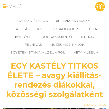
MENÜ
AZ ÉV MÚZEUMA
PULSZKY TÁRSASÁG
KIÁLLÍTÁS
#MUZEUMOKAJOVOERT
TÉMA
KÜLFÖLD
PROGRAMAJÁNLÓ
INTERJÚ
FELHÍVÁS
MÚZEUMCSINÁLÓK
EGYETEMISTÁK A MÚZEUMRÓL
METAMÚZEUM
EGY KASTÉLY TITKOS
ÉLETE – avagy kiállítás-
rendezés diákokkal,
közösségi szolgálatként
2019-10-04 07:00