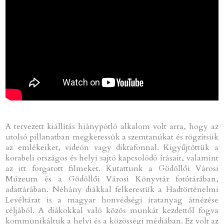
A tervezett kiállítás hiánypótló alkalom volt arra, hogy az
utolsó pillanatban megkeressük a szemtanúkat és rögzítsük
az emlékeiket, videón vagy diktafonnal. Kigyűjtöttük a
korabeli országos és helyi sajtó kapcsolódó írásait, valamint
az itt forgatott filmeket. Kutattunk a Gödöllői Városi
Múzeum és a Gödöllői Városi Könyvtár fotótárában,
adattárában. Néhány diákkal felkerestük a Hadtörténelmi
Levéltárat is a magyar honvédségi iratanyag átnézése
céljából. A diákokkal való közös munkát kezdettől fogva
kommunikáltuk a helyi és a közösségi médiában. Ez volt az