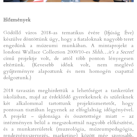
Előzmények
Gödöllő város 2018-as tematikus évére (Ifjúság Éve)
készülve döntöttünk úgy, hogy a fiataloknak nagyobb teret
engedünk a múzeumi munkában. A mintaprojekt a
londoni Wallace Collection 2009/10-es
Shhh…it’s a Secret!
című projektje volt, de attól több ponton lényegesen
eltértünk. (Kevesebb időnk volt, nem meglévő
gyűjteményre alapoztunk és nem homogén csapattal
dolgoztunk.)
2018 tavaszán meghirdettük a lehetőséget a tankerület
iskoláiban, majd az érdeklődő gyerekeknek és szüleiknek
két alkalommal tartottunk projektismertetőt, hogy
pontosan tisztában legyenek az elfoglaltság időigényével.
A projekt – újdonsága és összetettsége miatt – az
intézményen belül a megszokottnál nagyobb előkészítést,
és a munkaterületek (muzeológia, múzeumpedagógia,
rendezvényszervezés, marketing) között még szorosabb,