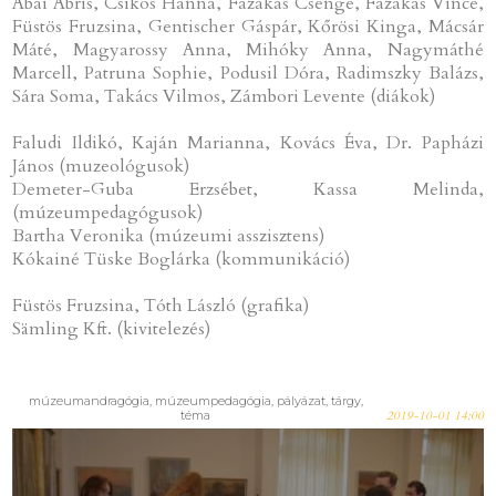
Abai Ábris, Csikós Hanna, Fazakas Csenge, Fazakas Vince,
Füstös Fruzsina, Gentischer Gáspár, Kőrösi Kinga, Mácsár
Máté, Magyarossy Anna, Mihóky Anna, Nagymáthé
Marcell, Patruna Sophie, Podusil Dóra, Radimszky Balázs,
Sára Soma, Takács Vilmos, Zámbori Levente (diákok)
Faludi Ildikó, Kaján Marianna, Kovács Éva, Dr. Papházi
János (muzeológusok)
Demeter-Guba Erzsébet, Kassa Melinda,
(múzeumpedagógusok)
Bartha Veronika (múzeumi asszisztens)
Kókainé Tüske Boglárka (kommunikáció)
Füstös Fruzsina, Tóth László (grafika)
Sämling Kft. (kivitelezés)
múzeumandragógia, múzeumpedagógia, pályázat, tárgy,
téma
2019-10-01 14:00