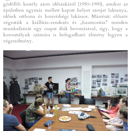
gödöllői kastély azon időszakáról (1950-1990), amikor az
épületben egymás mellett kapott helyet szovjet laktanya,
idősek otthona és honvédségi lakássor. Másrészt: először
végeztük a kiállítás-rendezés és „hasznosítás” minden
munkafázisát egy csapat diák bevonásával, úgy, hogy a
korosztályuk számára is befogadható élmény legyen a
végeredmény.