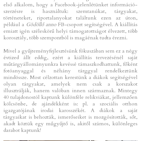
első alkalom, hogy a Facebook-jelenlétünket információ-
szerzésre is használtuk: szemtanúkat, tárgyakat,
történeteket, riportalanyokat találtunk ezen az úton,
például a
Gödöllő anno
FB-csoport segítségével. A kiállítás
emiatt igén széleskörű helyi támogatottságot élvezett, több
korosztály, több szempontból is magáénak tudta érezni.
Mivel a gyűjteményfejlesztésünk fókuszában sem ez a négy
évtized állt eddig, ezért a kiállítás tervezésénél saját
műtárgyállományunkra kevéssé támaszkodhattunk, főként
fotóanyaggal és néhány tárggyal rendelkeztünk
mindössze. Most célzottan kerestünk a diákok segítségével
olyan tárgyakat, amelyek nem csak a korszakot
illusztrálják, hanem valóban innen származnak. Mintegy
40 tulajdonostól kaptunk különféle relikviákat, jellemzően
kölcsönbe, de ajándékként is: pl. a szociális otthon
igazgatójának irodai karosszékét. A diákok a saját
tárgyaikat is behozták, ismerőseiket is mozgósították, sőt,
akadt köztük egy műgyűjtő is, akitől számos, különleges
darabot kaptunk!