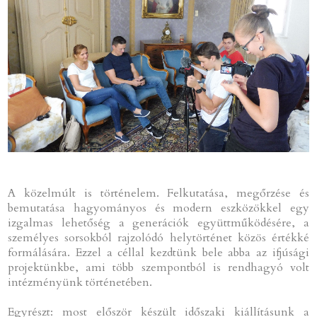
A közelmúlt is történelem. Felkutatása, megőrzése és
bemutatása hagyományos és modern eszközökkel egy
izgalmas lehetőség a generációk együttműködésére, a
személyes sorsokból rajzolódó helytörténet közös értékké
formálására. Ezzel a céllal kezdtünk bele abba az ifjúsági
projektünkbe, ami több szempontból is rendhagyó volt
intézményünk történetében.
Egyrészt: most először készült időszaki kiállításunk a