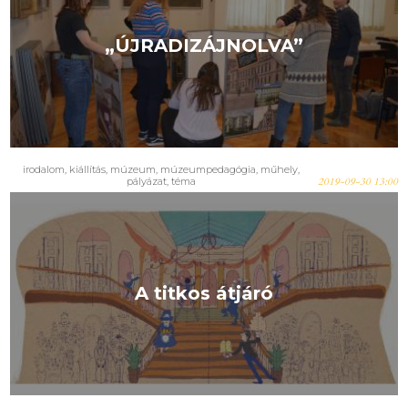
„ÚJRADIZÁJNOLVA”
irodalom, kiállítás, múzeum, múzeumpedagógia, műhely,
pályázat, téma
2019-09-30 13:00
A titkos átjáró