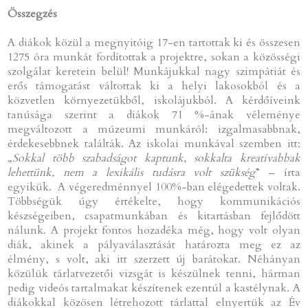
Összegzés
A diákok közül a megnyitóig 17-en tartottak ki és összesen
1275 óra munkát fordítottak a projektre, sokan a közösségi
szolgálat keretein belül! Munkájukkal nagy szimpátiát és
erős támogatást váltottak ki a helyi lakosokból és a
közvetlen környezetükből, iskolájukból. A kérdőíveink
tanúsága szerint a diákok 71 %-ának véleménye
megváltozott a múzeumi munkáról: izgalmasabbnak,
érdekesebbnek találták. Az iskolai munkával szemben itt:
„
Sokkal több szabadságot kaptunk, sokkalta kreatívabbak
lehettünk, nem a lexikális tudásra volt szükség
” – írta
egyikük. A végeredménnyel 100%-ban elégedettek voltak.
Többségük úgy értékelte, hogy kommunikációs
készségeiben, csapatmunkában és kitartásban fejlődött
nálunk. A projekt fontos hozadéka még, hogy volt olyan
diák, akinek a pályaválasztását határozta meg ez az
élmény, s volt, aki itt szerzett új barátokat. Néhányan
közülük tárlatvezetői vizsgát is készülnek tenni, hárman
pedig videós tartalmakat készítenek ezentúl a kastélynak. A
diákokkal közösen létrehozott tárlattal elnyertük az Év