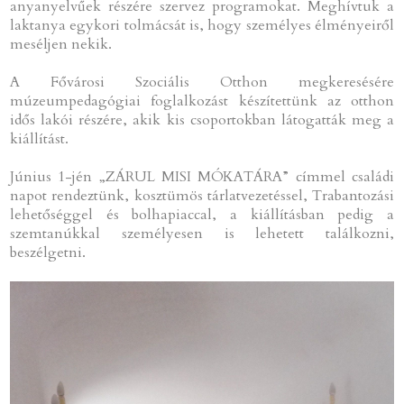
anyanyelvűek részére szervez programokat. Meghívtuk a
laktanya egykori tolmácsát is, hogy személyes élményeiről
meséljen nekik.
A Fővárosi Szociális Otthon megkeresésére
múzeumpedagógiai foglalkozást készítettünk az otthon
idős lakói részére, akik kis csoportokban látogatták meg a
kiállítást.
Június 1-jén „ZÁRUL MISI MÓKATÁRA” címmel családi
napot rendeztünk, kosztümös tárlatvezetéssel, Trabantozási
lehetőséggel és bolhapiaccal, a kiállításban pedig a
szemtanúkkal személyesen is lehetett találkozni,
beszélgetni.