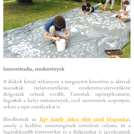
Ismeretátadás, rendezvények
A diákok közül néhányan a megnyitót követően is aktívak
maradtak: tárlatvezetőként, rendezvényszervezőként
dolgoztak velünk tovább. Tartottak sajtótájékoztatót,
fogadták a helyi intézmények, civil szervezetek csoportjait,
sokan a saját osztályukat is.
Elindítottuk az
Egy kastély titkos élete
című blogunkat
,
amely a kiállítás ismertségének növelését célozta. Itt a
legérdekesebb történeteket és a diákjainkat is igyekeztünk