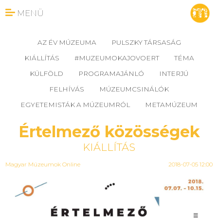
MENÜ
AZ ÉV MÚZEUMA
PULSZKY TÁRSASÁG
KIÁLLÍTÁS
#MUZEUMOKAJOVOERT
TÉMA
KÜLFÖLD
PROGRAMAJÁNLÓ
INTERJÚ
FELHÍVÁS
MÚZEUMCSINÁLÓK
EGYETEMISTÁK A MÚZEUMRÓL
METAMÚZEUM
Értelmező közösségek
KIÁLLÍTÁS
Magyar Múzeumok Online
2018-07-05 12:00