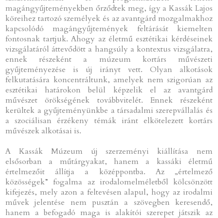
magángyűjteményekben őrződtek meg, így a Kassák Lajos
köreihez tartozó személyek és az avantgárd mozgalmakhoz
kapcsolódó magángyűjtemények feltárását kiemelten
fontosnak tartjuk. Ahogy az életmű esztétikai kérdéseinek
vizsgálatáról áttevődött a hangsúly a kontextus vizsgálatra,
ennek részeként a múzeum kortárs művészeti
gyűjteményezése is új irányt vett. Olyan alkotások
felkutatására koncentráltunk, amelyek nem szigorúan az
esztétikai határokon belül képzelik el az avantgárd
művészet örökségének továbbvitelét. Ennek részeként
kerültek a gyűjteményünkbe a társadalmi szerepvállalás és
a szociálisan érzékeny témák iránt elkötelezett kortárs
művészek alkotásai is.
A Kassák Múzeum új szerzeményi kiállítása nem
elsősorban a műtárgyakat, hanem a kassáki életmű
értelmezőit állítja a középpontba. Az „értelmező
közösségek” fogalma az irodalomelméletből kölcsönzött
kifejezés, mely azon a feltevésen alapul, hogy az irodalmi
művek jelentése nem pusztán a szövegben keresendő,
hanem a befogadó maga is alakítói szerepet játszik az