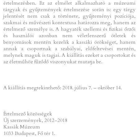
értelmezésben. Ez az elmélet alkalmazható a múzeumi
tárgyak és gyűjtemények értelmezése során is: egy tárgy
jelentését nem csak a története, gyűjteményi pozíciója,
szakmai és művészeti kontextusa határozza meg, hanem az
értelmező személye is. A hagyaték szellemi és fizikai őrzői
és használói azonban nem véletlenszerű ötletek és
benyomások mentén kezelik a kassáki örökséget, hanem
annak a csoportnak a szabályai, előfeltevései mentén,
melynek maguk is tagjai. A kiállítás ezeket a csoportokat és
az életműhöz fűződő viszonyukat mutatja be.
A kiállítás megtekinthető: 2018. július 7. – október 14.
Értelmező közösségek
Új szerzemények, 2012–2018
Kassák Múzeum
1033 Budapest, Fő tér 1.