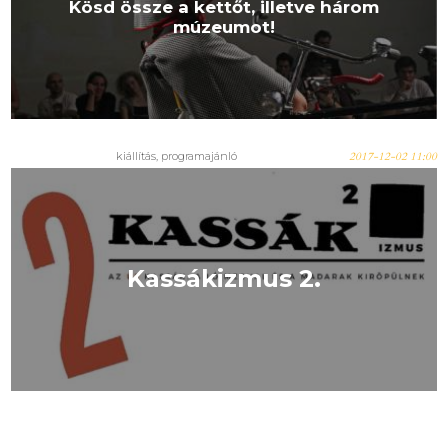
Kösd össze a kettőt, illetve három
múzeumot!
kiállítás, programajánló
2017-12-02 11:00
Kassákizmus 2.