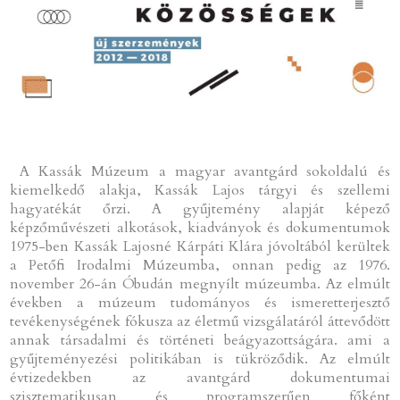
A Kassák Múzeum a magyar avantgárd sokoldalú és
kiemelkedő alakja, Kassák Lajos tárgyi és szellemi
hagyatékát őrzi. A gyűjtemény alapját képező
képzőművészeti alkotások, kiadványok és dokumentumok
1975-ben Kassák Lajosné Kárpáti Klára jóvoltából kerültek
a Petőfi Irodalmi Múzeumba, onnan pedig az 1976.
november 26-án Óbudán megnyílt múzeumba. Az elmúlt
években a múzeum tudományos és ismeretterjesztő
tevékenységének fókusza az életmű vizsgálatáról áttevődött
annak társadalmi és történeti beágyazottságára. ami a
gyűjteményezési politikában is tükröződik. Az elmúlt
évtizedekben az avantgárd dokumentumai
szisztematikusan és programszerűen főként