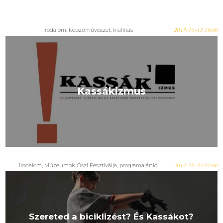
irodalom, képzőművészet, kiállítás
2017-10-13 18:00
Kassákizmus
irodalom, Múzeumok Őszi Fesztiválja, programajánló
2017-10-25 07:00
Szereted a biciklizést? És Kassákot?