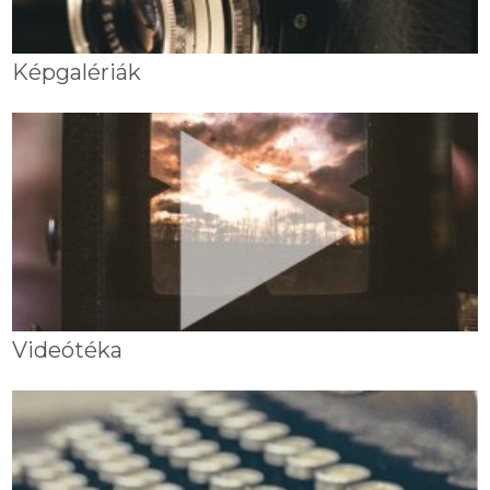
Képgalériák
Videótéka