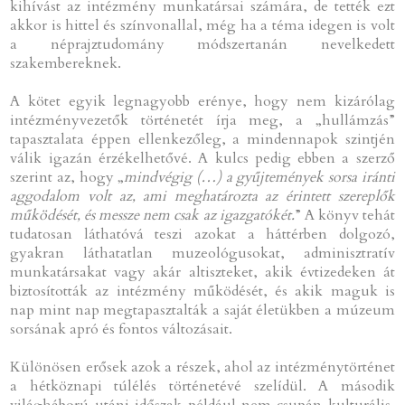
kihívást az intézmény munkatársai számára, de tették ezt
akkor is hittel és színvonallal, még ha a téma idegen is volt
a néprajztudomány módszertanán nevelkedett
szakembereknek.
A kötet egyik legnagyobb erénye, hogy nem kizárólag
intézményvezetők történetét írja meg, a „hullámzás”
tapasztalata éppen ellenkezőleg, a mindennapok szintjén
válik igazán érzékelhetővé. A kulcs pedig ebben a szerző
szerint az, hogy „
mindvégig (…) a gyűjtemények sorsa iránti
aggodalom volt az, ami meghatározta az érintett szereplők
működését, és messze nem csak az igazgatókét.
” A könyv tehát
tudatosan láthatóvá teszi azokat a háttérben dolgozó,
gyakran láthatatlan muzeológusokat, adminisztratív
munkatársakat vagy akár altiszteket, akik évtizedeken át
biztosították az intézmény működését, és akik maguk is
nap mint nap megtapasztalták a saját életükben a múzeum
sorsának apró és fontos változásait.
Különösen erősek azok a részek, ahol az intézménytörténet
a hétköznapi túlélés történetévé szelídül. A második
világháború utáni időszak például nem csupán kulturális,