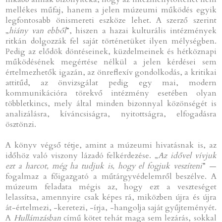
mellékes műfaj, hanem a jelen múzeumi működés egyik
legfontosabb önismereti eszköze lehet. A szerző szerint
„
hiány van ebből
”, hiszen a hazai kulturális intézmények
ritkán dolgozzák fel saját történetüket ilyen mélységben.
Pedig az elődök döntéseinek, küzdelmeinek és hétköznapi
működésének megértése nélkül a jelen kérdései sem
értelmezhetők igazán, az önreflexív gondolkodás, a kritikai
attitűd, az önvizsgálat pedig egy mai, modern
kommunikációra törekvő intézmény esetében olyan
többletkincs, mely által minden bizonnyal közönségét is
analizálásra, kíváncsiságra, nyitottságra, elfogadásra
ösztönzi.
A könyv végső tétje, amint a múzeumi hivatásnak is, az
időhöz való viszony lázadó felkérdezése. „
Az idővel vívjuk
ezt a harcot, még ha tudjuk is, hogy el fogjuk veszíteni
” —
fogalmaz a főigazgató a műtárgyvédelemről beszélve. A
múzeum feladata mégis az, hogy ezt a veszteséget
lelassítsa, amennyire csak képes rá, miközben újra és újra
át-értelmezi, -keretezi, -írja, -hangolja saját gyűjteményét.
A
Hullámzásban
című kötet tehát maga sem lezárás, sokkal