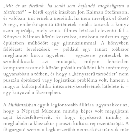
„
Mit ér az életünk, ha senki sem hajlandó meghallgatni a
történetét
?” – kérdi egyik írásában Jon Kalman Stefánsson,
és valóban: mit érnek a meséink, ha nem meséljük el őket?
A régi, emberközpontú történetek sorába tartozik a könyv
azon epizódja, mely szinte filmes leírással eleveníti fel a
Könyves Kálmán körúti korszakot, amikor a múzeum egy
épületben működött egy gimnáziummal. A könyvben
felidézett levelezések — például egy tanárt többször
megharapó kutya ügyében — egyszerre groteszkek és
szimbolikusak: azt mutatják, milyen lehetetlen
kompromisszumok között próbált működni két intézmény
ugyanabban a térben, és hogy a „kényszerű társbérlet” nem
pusztán építészeti vagy logisztikai probléma volt, hanem a
magyar kultúrpolitika intézménykezelésének látlelete is –
egy kutyával a főszerepben.
A
Hullámzásban
egyik legfontosabb állítása ugyanakkor az,
hogy a Néprajzi Múzeum mindig képes volt megújítani
saját kérdésfeltevéseit, és hogy igyekezett mindig is
meghaladni a klasszikus paraszti kultúra reprezentációját. A
főigazgató szerint a legkorszerűbb nemzetközi irányok már