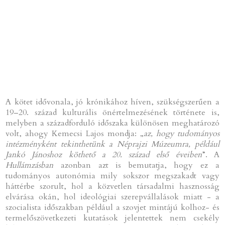
A kötet idővonala, jó krónikához híven, szükségszerűen a
19–20. század kulturális önértelmezésének története is,
melyben a századforduló időszaka különösen meghatározó
volt, ahogy Kemecsi Lajos mondja: „
az, hogy tudományos
intézményként tekinthetünk a Néprajzi Múzeumra, például
Jankó Jánoshoz köthető a 20. század első éveiben
”. A
Hullámzásban
azonban azt is bemutatja, hogy ez a
tudományos autonómia mily sokszor megszakadt vagy
háttérbe szorult, hol a közvetlen társadalmi hasznosság
elvárása okán, hol ideológiai szerepvállalások miatt - a
szocialista időszakban például a szovjet mintájú kolhoz- és
termelőszövetkezeti kutatások jelentettek nem csekély