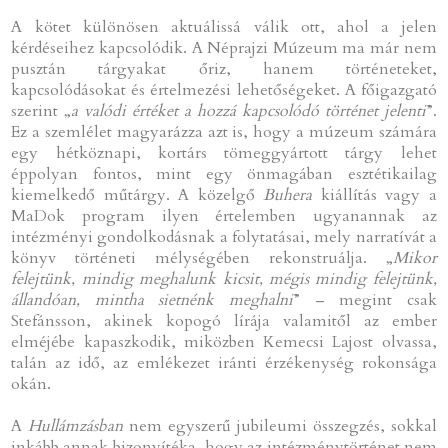
A kötet különösen aktuálissá válik ott, ahol a jelen
kérdéseihez kapcsolódik. A Néprajzi Múzeum ma már nem
pusztán tárgyakat őriz, hanem történeteket,
kapcsolódásokat és értelmezési lehetőségeket. A főigazgató
szerint „
a valódi értéket a hozzá kapcsolódó történet jelenti
”.
Ez a szemlélet magyarázza azt is, hogy a múzeum számára
egy hétköznapi, kortárs tömeggyártott tárgy lehet
éppolyan fontos, mint egy önmagában esztétikailag
kiemelkedő műtárgy. A közelgő
Buhera
kiállítás vagy a
MaDok program ilyen értelemben ugyanannak az
intézményi gondolkodásnak a folytatásai, mely narratívát a
könyv történeti mélységében rekonstruálja. „
Mikor
felejtünk, mindig meghalunk kicsit, mégis mindig felejtünk,
állandóan, mintha sietnénk meghalni
” – megint csak
Stefánsson, akinek kopogó lírája valamitől az ember
elméjébe kapaszkodik, miközben Kemecsi Lajost olvassa,
talán az idő, az emlékezet iránti érzékenység rokonsága
okán.
A
Hullámzásban
nem egyszerű jubileumi összegzés, sokkal
inkább annak bizonyítéka, hogy az intézménytörténet nem