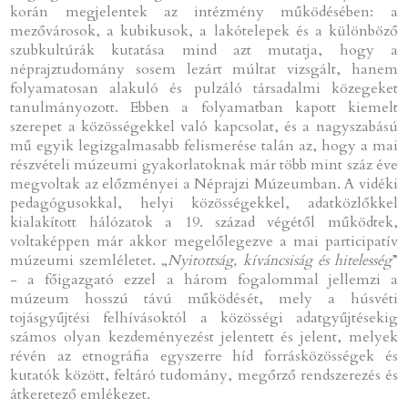
korán megjelentek az intézmény működésében: a
mezővárosok, a kubikusok, a lakótelepek és a különböző
szubkultúrák kutatása mind azt mutatja, hogy a
néprajztudomány sosem lezárt múltat vizsgált, hanem
folyamatosan alakuló és pulzáló társadalmi közegeket
tanulmányozott. Ebben a folyamatban kapott kiemelt
szerepet a közösségekkel való kapcsolat, és a nagyszabású
mű egyik legizgalmasabb felismerése talán az, hogy a mai
részvételi múzeumi gyakorlatoknak már több mint száz éve
megvoltak az előzményei a Néprajzi Múzeumban. A vidéki
pedagógusokkal, helyi közösségekkel, adatközlőkkel
kialakított hálózatok a 19. század végétől működtek,
voltaképpen már akkor megelőlegezve a mai participatív
múzeumi szemléletet. „
Nyitottság, kíváncsiság és hitelesség
”
- a főigazgató ezzel a három fogalommal jellemzi a
múzeum hosszú távú működését, mely a húsvéti
tojásgyűjtési felhívásoktól a közösségi adatgyűjtésekig
számos olyan kezdeményezést jelentett és jelent, melyek
révén az etnográfia egyszerre híd forrásközösségek és
kutatók között, feltáró tudomány, megőrző rendszerezés és
átkeretező emlékezet.