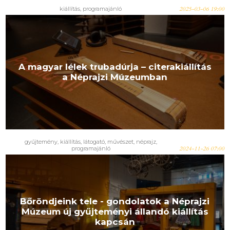
kiállítás, programajánló
2025-03-06 19:00
A magyar lélek trubadúrja – citerakiállítás
a Néprajzi Múzeumban
gyűjtemény, kiállítás, látogató, művészet, néprajz,
programajánló
2024-11-26 07:00
Bőröndjeink tele - gondolatok a Néprajzi
Múzeum új gyűjteményi állandó kiállítás
kapcsán