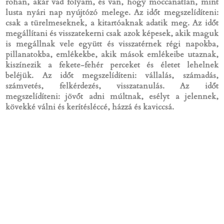
rohan, akár vad folyam, és van, hogy moccanatlan, mint
lusta nyári nap nyújtózó melege. Az időt megszelídíteni:
csak a türelmeseknek, a kitartóaknak adatik meg. Az időt
megállítani és visszatekerni csak azok képesek, akik maguk
is megállnak vele együtt és visszatérnek régi napokba,
pillanatokba, emlékekbe, akik mások emlékeibe utaznak,
kiszínezik a fekete-fehér perceket és életet lehelnek
beléjük. Az időt megszelídíteni: vállalás, számadás,
számvetés, felkérdezés, visszatanulás. Az időt
megszelídíteni: jövőt adni múltnak, esélyt a jelennek,
kövekké válni és kerítésléccé, házzá és kaviccsá.