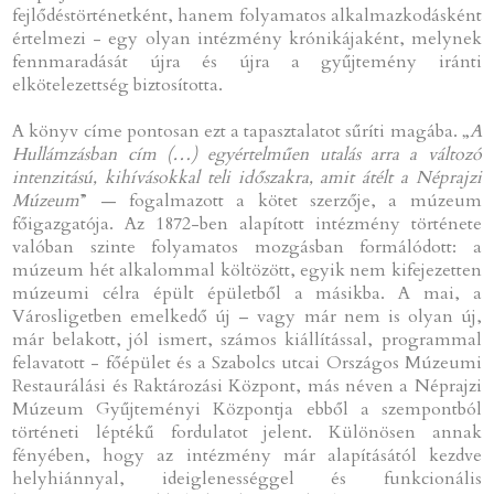
fejlődéstörténetként, hanem folyamatos alkalmazkodásként
értelmezi - egy olyan intézmény krónikájaként, melynek
fennmaradását újra és újra a gyűjtemény iránti
elkötelezettség biztosította.
A könyv címe pontosan ezt a tapasztalatot sűríti magába. „
A
Hullámzásban cím (…) egyértelműen utalás arra a változó
intenzitású, kihívásokkal teli időszakra, amit átélt a Néprajzi
Múzeum
” — fogalmazott a kötet szerzője, a múzeum
főigazgatója. Az 1872-ben alapított intézmény története
valóban szinte folyamatos mozgásban formálódott: a
múzeum hét alkalommal költözött, egyik nem kifejezetten
múzeumi célra épült épületből a másikba. A mai, a
Városligetben emelkedő új – vagy már nem is olyan új,
már belakott, jól ismert, számos kiállítással, programmal
felavatott - főépület és a Szabolcs utcai Országos Múzeumi
Restaurálási és Raktározási Központ, más néven a Néprajzi
Múzeum Gyűjteményi Központja ebből a szempontból
történeti léptékű fordulatot jelent. Különösen annak
fényében, hogy az intézmény már alapításától kezdve
helyhiánnyal, ideiglenességgel és funkcionális