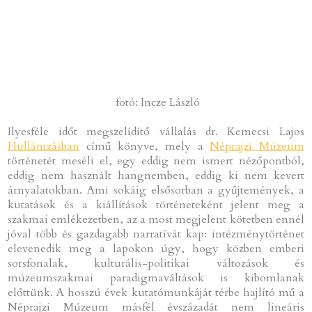
fotó: Incze László
Ilyesféle időt megszelídítő vállalás dr. Kemecsi Lajos
Hullámzásban
című könyve, mely a
Néprajzi Múzeum
történetét meséli el, egy eddig nem ismert nézőpontból,
eddig nem használt hangnemben, eddig ki nem kevert
árnyalatokban. Ami sokáig elsősorban a gyűjtemények, a
kutatások és a kiállítások történeteként jelent meg a
szakmai emlékezetben, az a most megjelent kötetben ennél
jóval több és gazdagabb narratívát kap: intézménytörténet
elevenedik meg a lapokon úgy, hogy közben emberi
sorsfonalak, kulturális-politikai változások és
múzeumszakmai paradigmaváltások is kibomlanak
előttünk. A hosszú évek kutatómunkáját térbe hajlító mű a
Néprajzi Múzeum másfél évszázadát nem lineáris