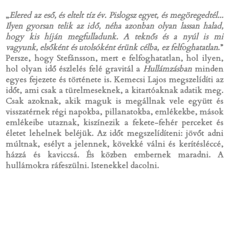
„
Elered az eső, és eltelt tíz év. Pislogsz egyet, és megöregedtél...
Ilyen gyorsan telik az idő, néha azonban olyan lassan halad,
hogy kis híján megfulladunk. A teknős és a nyúl is mi
vagyunk, elsőként és utolsóként érünk célba, ez felfoghatatlan
.”
Persze, hogy Stefánsson, mert e felfoghatatlan, hol ilyen,
hol olyan idő észlelés felé gravitál a
Hullámzásban
minden
egyes fejezete és története is. Kemecsi Lajos megszelídíti az
időt, ami csak a türelmeseknek, a kitartóaknak adatik meg.
Csak azoknak, akik maguk is megállnak vele együtt és
visszatérnek régi napokba, pillanatokba, emlékekbe, mások
emlékeibe utaznak, kiszínezik a fekete-fehér perceket és
életet lehelnek beléjük. Az időt megszelídíteni: jövőt adni
múltnak, esélyt a jelennek, kövekké válni és kerítésléccé,
házzá és kaviccsá. És közben embernek maradni. A
hullámokra ráfeszülni. Istenekkel dacolni.