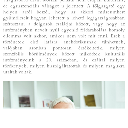
de egzisztenciális válságot is jelentett. A főigazgató egy
helyen arról beszél, hogy az akkori múzeumkert
gyümölcseit hogyan lehetett a lehető legigazságosabban
szétosztani a dolgozók családjai között, vagy hogy az
intézményben nevelt nyúl egyenlő feldarabolása komoly
dilemma volt akkor, amikor nem volt mit enni. Ezek a
történetek első látásra anekdotikusnak tűnhetnek,
valójában azonban pontosan érzékeltetik, milyen
szenzibilis körülmények között működtek kulturális
intézményeink a 20. században, és ezáltal milyen
törékenyek, milyen kiszolgáltatottak és milyen magukra
utaltak voltak.