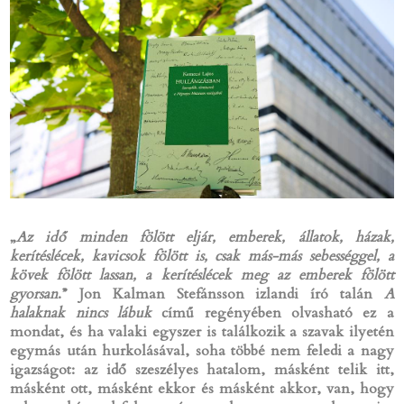
„
Az idő minden fölött eljár, emberek, állatok, házak,
kerítéslécek, kavicsok fölött is, csak más-más sebességgel, a
kövek fölött lassan, a kerítéslécek meg az emberek fölött
gyorsan
.” Jon Kalman Stefánsson izlandi író talán
A
halaknak nincs lábuk
című regényében olvasható ez a
mondat, és ha valaki egyszer is találkozik a szavak ilyetén
egymás után hurkolásával, soha többé nem feledi a nagy
igazságot: az idő szeszélyes hatalom, másként telik itt,
másként ott, másként ekkor és másként akkor, van, hogy