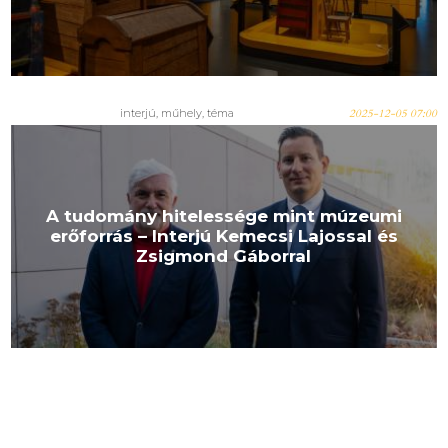
interjú, műhely, téma
2025-12-05 07:00
A tudomány hitelessége mint múzeumi
erőforrás – Interjú Kemecsi Lajossal és
Zsigmond Gáborral