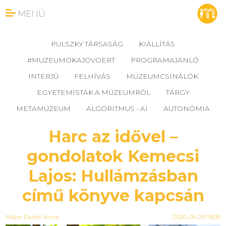
MENÜ
PULSZKY TÁRSASÁG
KIÁLLÍTÁS
#MUZEUMOKAJOVOERT
PROGRAMAJÁNLÓ
INTERJÚ
FELHÍVÁS
MÚZEUMCSINÁLÓK
EGYETEMISTÁK A MÚZEUMRÓL
TÁRGY
METAMÚZEUM
ALGORITMUS - AI
AUTONÓMIA
Harc az idővel –
gondolatok Kemecsi
Lajos: Hullámzásban
című könyve kapcsán
Major Eszter Anna
2026-05-29 19:00