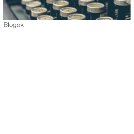
Blogok
MAGYAR MÚZEUMOK
A Pulszky Társaság-Magyar Múzeumi Egyesület online magazinja
IMPRESSZUM
A Magyar Múzeumok Online a Pulszky Társaság - Magyar
Múzeumi Egyesület internetes folyóirata. A Pulszky
Társaság fenntart minden, a portál bármely részének
bármilyen módszerrel, technikával történő másolásával és
terjesztésével kapcsolatos jogot.