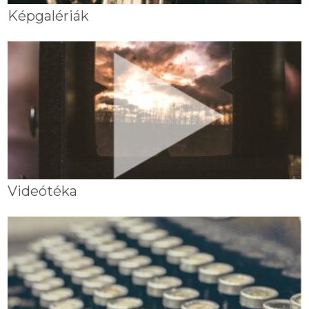
Képgalériák
Videótéka