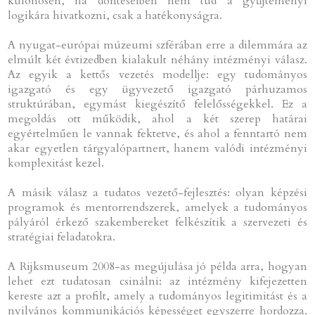
különösen, ha döntéseiben nem tud a gyűjteményi
logikára hivatkozni, csak a hatékonyságra.
A nyugat-európai múzeumi szférában erre a dilemmára az
elmúlt két évtizedben kialakult néhány intézményi válasz.
Az egyik a kettős vezetés modellje: egy tudományos
igazgató és egy ügyvezető igazgató párhuzamos
struktúrában, egymást kiegészítő felelősségekkel. Ez a
megoldás ott működik, ahol a két szerep határai
egyértelműen le vannak fektetve, és ahol a fenntartó nem
akar egyetlen tárgyalópartnert, hanem valódi intézményi
komplexitást kezel.
A másik válasz a tudatos vezető-fejlesztés: olyan képzési
programok és mentorrendszerek, amelyek a tudományos
pályáról érkező szakembereket felkészítik a szervezeti és
stratégiai feladatokra.
A Rijksmuseum 2008-as megújulása jó példa arra, hogyan
lehet ezt tudatosan csinálni: az intézmény kifejezetten
kereste azt a profilt, amely a tudományos legitimitást és a
nyilvános kommunikációs képességet egyszerre hordozza.