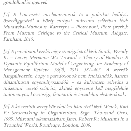
gondolkodást igényel.
[4] A kinevezési mechanizmusok és a politikai befolyás
összefüggéséről a közép-európai múzeumi szférában lásd:
Murawska-Muthesius, Katarzyna – Piotrowski, Piotr (szerk.):
From Museum Critique to the Critical Museum. Ashgate,
Farnham, 2015.
[5] A paradoxonkezelés négy stratégiájáról lásd: Smith, Wendy
K. – Lewis, Marianne W.: Toward a Theory of Paradox: A
Dynamic Equilibrium Model of Organizing. In: Academy of
Management Review, 36(2), 2011, 381–403. A szerzők
hangsúlyozzák, hogy a paradoxonok nem feloldandók, hanem
dinamikusan egyensúlyozandók – ez különösen releváns a
múzeumi vezető számára, akinek egyszerre kell megfelelnie
tudományos, közönségi, fenntartói és társadalmi elvárásoknak.
[6] A közvetítői szerepkör elméleti hátteréről lásd: Weick, Karl
E.: Sensemaking in Organizations. Sage, Thousand Oaks,
1995. Múzeumi alkalmazásban: Janes, Robert R.: Museums in a
Troubled World. Routledge, London, 2009.