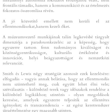
intézményi autonómia fokozatos eróziójához vezet, nem
frontális támadás, hanem a kommunikáció és az értelmezés
fokozatos összeomlása révén.
A jó közvetítő emellett nem kerüli el az
ellentmondásokat,hanem kezeli őket.
A múzeumvezető munkájának talán legkevésbé tárgyalt
dimenziója a paradoxonkezelés: az a képesség, hogy
egyszerre tartson fenn tudományos kiválóságot és
közönségcentrikusságot, kulturális értékőrzést és
innovációt, helyi beágyazottságot és nemzetközi
relevanciát.
Smith és Lewis négy stratégiát azonosít ezek kezelésére:
elfogadás - vagyis annak belátása, hogy az ellentmondás
nem szüntethető meg, csak együtt lehet élni vele;
szétválasztás - különböző terek vagy időszakok rendelése a
különböző logikákhoz; szintézis - olyan megoldások
keresése, amelyek egyszerre teljesítik az ellentétes
igényeket; és transzcendencia - az egész keretrendszer
újraértelmezése egy magasabb szinten.