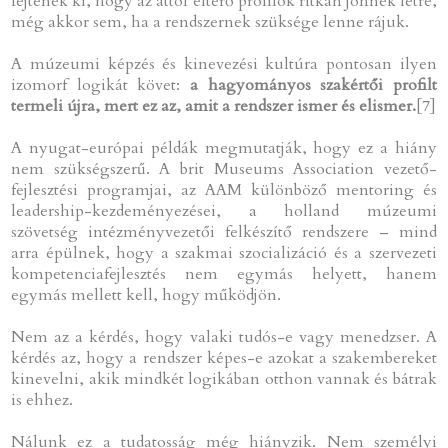
fejtenek ki, hogy az attól eltérő profilok ritkán jönnek létre,
még akkor sem, ha a rendszernek szüksége lenne rájuk.
A múzeumi képzés és kinevezési kultúra pontosan ilyen
izomorf logikát követ:
a hagyományos szakértői profilt
termeli újra, mert ez az, amit a rendszer ismer és elismer.
[7]
A nyugat-európai példák megmutatják, hogy ez a hiány
nem szükségszerű. A brit Museums Association vezető-
fejlesztési programjai, az AAM különböző mentoring és
leadership-kezdeményezései, a holland múzeumi
szövetség intézményvezetői felkészítő rendszere – mind
arra épülnek, hogy a szakmai szocializáció és a szervezeti
kompetenciafejlesztés nem egymás helyett, hanem
egymás mellett kell, hogy működjön.
Nem az a kérdés, hogy valaki tudós-e vagy menedzser. A
kérdés az, hogy a rendszer képes-e azokat a szakembereket
kinevelni, akik mindkét logikában otthon vannak és bátrak
is ehhez.
Nálunk ez a tudatosság még hiányzik. Nem személyi