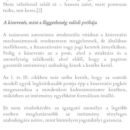
Nem véletlenül talált rá – hanem azért, mert pontosan
tudta, mit keres.[2]
A kinevezés, mint a függetlenség valódi próbája
A múzeumi autonómia strukturális vitáiban a kinevezési
mechanizmusok rendszeresen megjelennek, de általában
mellékesen, a finanszírozási vagy jogi keretek árnyékában.
Pedig a kinevezés az a pont, ahol a struktúra és a
személyiség találkozik: ahol eldől, hogy a papíron
garantált intézményi szabadság kinek a kezébe kerül.
Az I. és III. cikkben már szóba került, hogy az osztrák
modell egyik legkritikusabb pontja épp a kinevezési jogkör
megmaradása a mindenkori kultuszminiszter kezében,
miközben az intézmény egyébként formálisan önálló.
Ez nem részletkérdés: az igazgató személye a legtöbb
esetben meghatározóbb az intézmény tényleges
szabadságára nézve, mint bármilyen jogszabályi garancia.