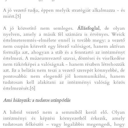
A jó vezető tudja, éppen melyik stratégiát alkalmazza - és
miért.[5]
A jó közvetítő nem semleges.
Állásfoglal
, de olyan
nyelven, amely a másik fél számára is érvényes. Weick
értelmeteremtés-elmélete ennél is tovább megy: a vezető
nem csupán közvetít egy létező valóságot, hanem aktívan
formálja azt, ahogyan a stáb és a fenntartó az intézményt
értelmezi. A múzeumvezető szavai, döntései és viselkedése
nem tükörképei a valóságnak - hanem részben létrehozzák
azt. Ez a belátás nem teszi a vezető szerepét könnyebbé, de
pontosabbá: nem elegendő jól kommunikálni, hanem
tudatosan kell alakítani az intézményi valóság közös
értelmezését.[6]
Ami hiányzik: a tudatos utánpótlás
A hibrid vezető nem a semmiből kerül elő. Olyan
intézményi és képzési környezetből érkezik, amely
tudatosan felkészíti – vagy legalábbis megengedi, hogy