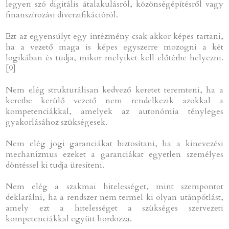
legyen szó digitális átalakulásról, közönségépítésről vagy
finanszírozási diverzifikációról.
Ezt az egyensúlyt egy intézmény csak akkor képes tartani,
ha a vezető maga is képes egyszerre mozogni a két
logikában és tudja, mikor melyiket kell előtérbe helyezni.
[9]
Nem elég strukturálisan kedvező keretet teremteni, ha a
keretbe kerülő vezető nem rendelkezik azokkal a
kompetenciákkal, amelyek az autonómia tényleges
gyakorlásához szükségesek.
Nem elég jogi garanciákat biztosítani, ha a kinevezési
mechanizmus ezeket a garanciákat egyetlen személyes
döntéssel ki tudja üresíteni.
Nem elég a szakmai hitelességet, mint szempontot
deklarálni, ha a rendszer nem termel ki olyan utánpótlást,
amely ezt a hitelességet a szükséges szervezeti
kompetenciákkal együtt hordozza.