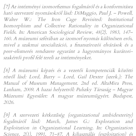
[7] Az intézményi izomorfizmus fogalmáról és a konformitásra
ható szervezeti nyomásokról lásd: DiMaggio, Paul J. – Powell,
Walter W.: The Iron Cage Revisited: Institutional
Isomorphism and Collective Rationality in Organizational
Fields. In: American Sociological Review, 48(2), 1983, 147–
160. A múzeumi szférában az izomorf nyomás különösen erős,
mivel a szakmai szocializáció, a finanszírozói elvárások és a
peer-elismerés rendszere egyaránt a hagyományos kurátori-
szakértői profil felé tereli az intézményeket.
[8] A múzeumi képzés és a vezetői kompetenciák közötti
résről lásd: Lord, Barry – Lord, Gail Dexter (szerk.): The
Manual of Museum Management. 2nd ed. AltaMira Press,
Lanham, 2009. A hazai helyzetről: Pulszky Társaság – Magyar
Múzeumi Egyesület: A magyar múzeumügyért. Budapest,
2026.
[9] A szervezeti kétkezűség (organizational ambidexterity)
fogalmáról lásd: March, James G.: Exploration and
Exploitation in Organizational Learning. In: Organization
Science, 2(1), 1991, 71–87. A kihasználás (exploitation) és