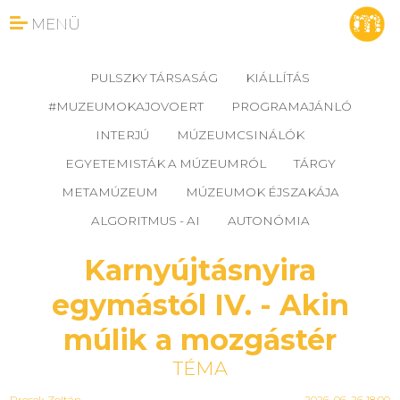
MENÜ
PULSZKY TÁRSASÁG
KIÁLLÍTÁS
#MUZEUMOKAJOVOERT
PROGRAMAJÁNLÓ
INTERJÚ
MÚZEUMCSINÁLÓK
EGYETEMISTÁK A MÚZEUMRÓL
TÁRGY
METAMÚZEUM
MÚZEUMOK ÉJSZAKÁJA
ALGORITMUS - AI
AUTONÓMIA
Karnyújtásnyira
egymástól IV. - Akin
múlik a mozgástér
TÉMA
Prosek Zoltán
2026-06-26 18:00