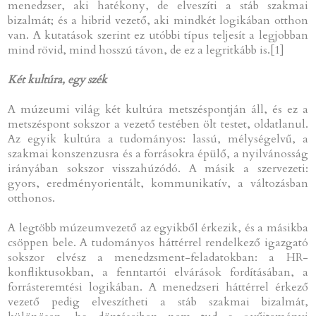
menedzser, aki hatékony, de elveszíti a stáb szakmai
bizalmát; és a hibrid vezető, aki mindkét logikában otthon
van. A kutatások szerint ez utóbbi típus teljesít a legjobban
mind rövid, mind hosszú távon, de ez a legritkább is.[1]
Két kultúra, egy szék
A múzeumi világ két kultúra metszéspontján áll, és ez a
metszéspont sokszor a vezető testében ölt testet, oldatlanul.
Az egyik kultúra a tudományos: lassú, mélységelvű, a
szakmai konszenzusra és a forrásokra épülő, a nyilvánosság
irányában sokszor visszahúzódó. A másik a szervezeti:
gyors, eredményorientált, kommunikatív, a változásban
otthonos.
A legtöbb múzeumvezető az egyikből érkezik, és a másikba
csöppen bele. A tudományos háttérrel rendelkező igazgató
sokszor elvész a menedzsment-feladatokban: a HR-
konfliktusokban, a fenntartói elvárások fordításában, a
forrásteremtési logikában. A menedzseri háttérrel érkező
vezető pedig elveszítheti a stáb szakmai bizalmát,