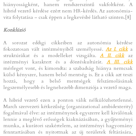
hiányosságként, hanem rendszerszintű vakfoltként. A
hibrid vezető kérdése ezért nem HR-kérdés. Az autonómia-
vita folytatása – csak éppen a legkevésbé látható szinten.[8]
Konklúzió
A sorozat eddigi cikkeiben az autonómia kérdése
fokozatosan vált intézményiből személyessé.
Az I. cikk
a
struktúrákat és a modelleket vizsgálta.
A II. cikk
az
intézményi karaktert és a döntéskultúrát.
A III. cikk
mérleget vont, és kimondta: a szabadság hiánya nemcsak
külső kényszer, hanem belső mentség is. Ez a cikk azt teszi
hozzá, hogy a belső mentségek felszámolásának
legszemélyesebb és legnehezebb dimenziója a vezető maga.
A hibrid vezető ezen a ponton válik nélkülözhetetlenné.
March szervezeti kétkezűség (organizational ambidexterity)
fogalmával élve: az intézménynek egyszerre kell kiválónak
lennie a meglévő erősségek kiaknázásában, a gyűjteményi
munka, a kurátori szakértelem, az intézményi hagyomány
fenntartásában és nyitottnak az új területek feltárására,