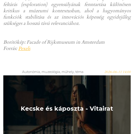
feltárás (exploration) egyensúlyának fenntartása különösen
kritikus a múzeumi kontextusban, ahol a hagyományos
funkciók stabilitása és az innovációs képesség egyidejűleg
szükséges a hosszú távú relevanciához.
Borítókép: Facade of Rijksmuseum in Amsterdam
Forrás:
Pexels
Autonómia, muzeológia, műhely, téma
2026-06-11 14:00
Kecske és káposzta - Vitairat