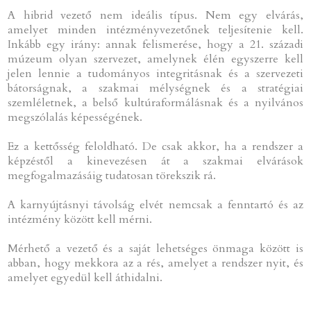
A hibrid vezető nem ideális típus. Nem egy elvárás,
amelyet minden intézményvezetőnek teljesítenie kell.
Inkább egy irány: annak felismerése, hogy a 21. századi
múzeum olyan szervezet, amelynek élén egyszerre kell
jelen lennie a tudományos integritásnak és a szervezeti
bátorságnak, a szakmai mélységnek és a stratégiai
szemléletnek, a belső kultúraformálásnak és a nyilvános
megszólalás képességének.
Ez a kettősség feloldható. De csak akkor, ha a rendszer a
képzéstől a kinevezésen át a szakmai elvárások
megfogalmazásáig tudatosan törekszik rá.
A karnyújtásnyi távolság elvét nemcsak a fenntartó és az
intézmény között kell mérni.
Mérhető a vezető és a saját lehetséges önmaga között is
abban, hogy mekkora az a rés, amelyet a rendszer nyit, és
amelyet egyedül kell áthidalni.