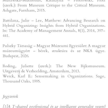
Murawska-Muthesius, Katarzyna – Piotrowski, Piotr
(szerk.): From Museum Critique to the Critical Museum.
Ashgate, Farnham, 2015.
Battilana, Julie – Lee, Matthew: Advancing Research on
Hybrid Organizing: Insights from Hybrid Organizations.
In: The Academy of Management Annals, 8(1), 2014, 397–
441.
Pulszky Társaság – Magyar Múzeumi Egyesület: A magyar
múzeumügyért – bérek, struktúra és az NKA ügye.
Budapest, 2026.
Roding, Juliette (szerk.): The New Rijksmuseum.
Uitgeverij de Verbeelding, Amsterdam, 2013.
Weick, Karl E.: Sensemaking in Organizations. Sage,
Thousand Oaks, 1995.
Jegyzetek
[1]A T-shaped professional és az intelligent generalist vezető