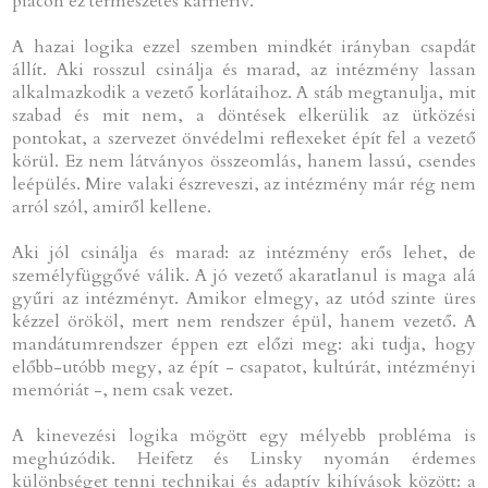
piacon ez természetes karrierív.
A hazai logika ezzel szemben mindkét irányban csapdát
állít. Aki rosszul csinálja és marad, az intézmény lassan
alkalmazkodik a vezető korlátaihoz. A stáb megtanulja, mit
szabad és mit nem, a döntések elkerülik az ütközési
pontokat, a szervezet önvédelmi reflexeket épít fel a vezető
körül. Ez nem látványos összeomlás, hanem lassú, csendes
leépülés. Mire valaki észreveszi, az intézmény már rég nem
arról szól, amiről kellene.
Aki jól csinálja és marad: az intézmény erős lehet, de
személyfüggővé válik. A jó vezető akaratlanul is maga alá
gyűri az intézményt. Amikor elmegy, az utód szinte üres
kézzel örököl, mert nem rendszer épül, hanem vezető. A
mandátumrendszer éppen ezt előzi meg: aki tudja, hogy
előbb-utóbb megy, az épít - csapatot, kultúrát, intézményi
memóriát -, nem csak vezet.
A kinevezési logika mögött egy mélyebb probléma is
meghúzódik. Heifetz és Linsky nyomán érdemes
különbséget tenni technikai és adaptív kihívások között: a