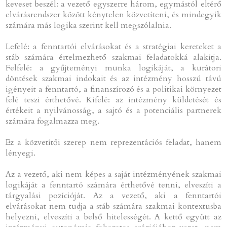
keveset beszél: a vezető egyszerre három, egymástól eltérő
elvárásrendszer között kénytelen közvetíteni, és mindegyik
számára más logika szerint kell megszólalnia.
Lefelé: a fenntartói elvárásokat és a stratégiai kereteket a
stáb számára értelmezhető szakmai feladatokká alakítja.
Felfelé: a gyűjteményi munka logikáját, a kurátori
döntések szakmai indokait és az intézmény hosszú távú
igényeit a fenntartó, a finanszírozó és a politikai környezet
felé teszi érthetővé. Kifelé: az intézmény küldetését és
értékeit a nyilvánosság, a sajtó és a potenciális partnerek
számára fogalmazza meg.
Ez a közvetítői szerep nem reprezentációs feladat, hanem
lényegi.
Az a vezető, aki nem képes a saját intézményének szakmai
logikáját a fenntartó számára érthetővé tenni, elveszíti a
tárgyalási pozícióját. Az a vezető, aki a fenntartói
elvárásokat nem tudja a stáb számára szakmai kontextusba
helyezni, elveszíti a belső hitelességét. A kettő együtt az