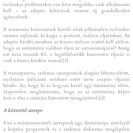
technikai problémákra van kész megoldás, csak alkalmazni
kell - az adaptív kihívások viszont új gondolkodást
igényelnek.
A múzeumi kinevezések körüli viták jellemzően technikai
szinten zajlanak: ki kapja a pozíciót, milyen eljárásban. Az
adaptív kérdés azonban az lenne: milyen vezető kell ahhoz,
hogy az intézmény valóban éljen az autonómiájával? Amíg
ezt nem tesszük fel, a legátláthatóbb kinevezési eljárás is
csak a forma kérdése marad.[3]
A transzparens, szakmai szempontok alapján lebonyolított,
nyilvános pályázati rendszer ezért nem csupán eljárási
kérdés. Az, hogy ki és hogyan kerül egy intézmény élére,
alapvetően meghatározza, hogy az az intézmény képes
lesz-e élni a számára biztosított mozgástérrel.[4]
A közvetítő szerepe
Van a múzeumvezetői szerepnek egy dimenziója, amelyről
a képzési programok és a szakmai diskurzus meglepően