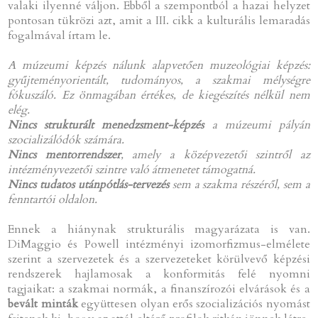
valaki ilyenné váljon. Ebből a szempontból a hazai helyzet
pontosan tükrözi azt, amit a III. cikk a kulturális lemaradás
fogalmával írtam le.
A múzeumi képzés nálunk alapvetően muzeológiai képzés:
gyűjteményorientált, tudományos, a szakmai mélységre
fókuszáló. Ez önmagában értékes, de kiegészítés nélkül nem
elég.
Nincs strukturált menedzsment-képzés
a múzeumi pályán
szocializálódók számára.
Nincs mentorrendszer
, amely a középvezetői szintről az
intézményvezetői szintre való átmenetet támogatná.
Nincs tudatos utánpótlás-tervezés
sem a szakma részéről, sem a
fenntartói oldalon.
Ennek a hiánynak strukturális magyarázata is van.
DiMaggio és Powell intézményi izomorfizmus-elmélete
szerint a szervezetek és a szervezeteket körülvevő képzési
rendszerek hajlamosak a konformitás felé nyomni
tagjaikat: a szakmai normák, a finanszírozói elvárások és a
bevált minták
együttesen olyan erős szocializációs nyomást