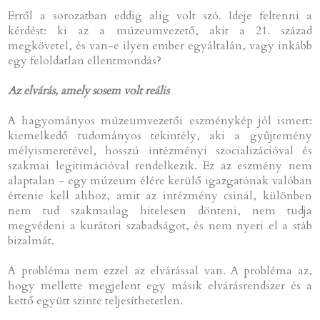
Erről a sorozatban eddig alig volt szó. Ideje feltenni a
kérdést: ki az a múzeumvezető, akit a 21. század
megkövetel, és van-e ilyen ember egyáltalán, vagy inkább
egy feloldatlan ellentmondás?
Az elvárás, amely sosem volt reális
A hagyományos múzeumvezetői eszménykép jól ismert:
kiemelkedő tudományos tekintély, aki a gyűjtemény
mélyismeretével, hosszú intézményi szocializációval és
szakmai legitimációval rendelkezik. Ez az eszmény nem
alaptalan - egy múzeum élére kerülő igazgatónak valóban
értenie kell ahhoz, amit az intézmény csinál, különben
nem tud szakmailag hitelesen dönteni, nem tudja
megvédeni a kurátori szabadságot, és nem nyeri el a stáb
bizalmát.
A probléma nem ezzel az elvárással van. A probléma az,
hogy mellette megjelent egy másik elvárásrendszer és a
kettő együtt szinte teljesíthetetlen.