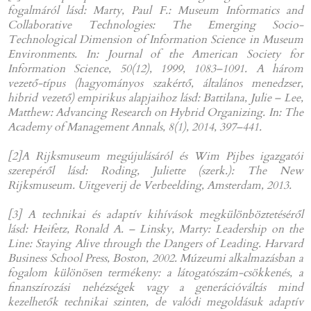
fogalmáról lásd: Marty, Paul F.: Museum Informatics and
Collaborative Technologies: The Emerging Socio-
Technological Dimension of Information Science in Museum
Environments. In: Journal of the American Society for
Information Science, 50(12), 1999, 1083–1091. A három
vezető-típus (hagyományos szakértő, általános menedzser,
hibrid vezető) empirikus alapjaihoz lásd: Battilana, Julie – Lee,
Matthew: Advancing Research on Hybrid Organizing. In: The
Academy of Management Annals, 8(1), 2014, 397–441.
[2]A Rijksmuseum megújulásáról és Wim Pijbes igazgatói
szerepéről lásd: Roding, Juliette (szerk.): The New
Rijksmuseum. Uitgeverij de Verbeelding, Amsterdam, 2013.
[3] A technikai és adaptív kihívások megkülönböztetéséről
lásd: Heifetz, Ronald A. – Linsky, Marty: Leadership on the
Line: Staying Alive through the Dangers of Leading. Harvard
Business School Press, Boston, 2002. Múzeumi alkalmazásban a
fogalom különösen termékeny: a látogatószám-csökkenés, a
finanszírozási nehézségek vagy a generációváltás mind
kezelhetők technikai szinten, de valódi megoldásuk adaptív