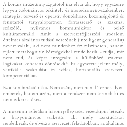
A kortárs múzeumigazgatótól ma elvárják, hogy egyszerre
legyen tudományos tekintély és menedzsment-szakember,
stratégiai tervező és operatív döntéshozó, közönségépítő és
fenntartói tárgyalópartner, forrásszerző és szakmai
szószóló, nyilvános kommunikátor és belső
kultúraformáló. Amit a szervezetfejlesztési irodalom
értelmes általános tudású vezetőnek (intelligent generalist)
nevez: valaki, aki nem mindenhez ért felszínesen, hanem
fejlett metakognitív készségekkel rendelkezik - tudja, mit
nem tud, és képes integrálni a különböző szakmai
logikákat koherens döntésekké. Ez egyszerre jelent mély,
vertikális szaktudást és széles, horizontális szervezeti
kompetenciákat.
Ez a kombináció ritka. Nem azért, mert nem léteznek ilyen
emberek, hanem azért, mert a rendszer nem termeli ki és
nem is keresi őket.
A múzeumi szférában három jellegzetes vezetőtípus létezik:
a hagyományos szakértő, aki mély szaktudással
rendelkezik, de elvész a szervezeti feladatokban; az általános