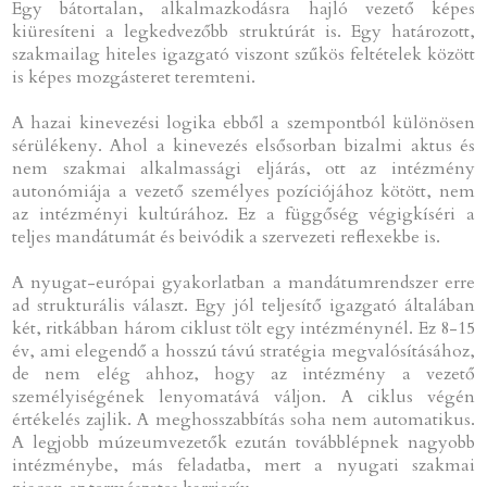
Egy bátortalan, alkalmazkodásra hajló vezető képes
kiüresíteni a legkedvezőbb struktúrát is. Egy határozott,
szakmailag hiteles igazgató viszont szűkös feltételek között
is képes mozgásteret teremteni.
A hazai kinevezési logika ebből a szempontból különösen
sérülékeny. Ahol a kinevezés elsősorban bizalmi aktus és
nem szakmai alkalmassági eljárás, ott az intézmény
autonómiája a vezető személyes pozíciójához kötött, nem
az intézményi kultúrához. Ez a függőség végigkíséri a
teljes mandátumát és beivódik a szervezeti reflexekbe is.
A nyugat-európai gyakorlatban a mandátumrendszer erre
ad strukturális választ. Egy jól teljesítő igazgató általában
két, ritkábban három ciklust tölt egy intézménynél. Ez 8-15
év, ami elegendő a hosszú távú stratégia megvalósításához,
de nem elég ahhoz, hogy az intézmény a vezető
személyiségének lenyomatává váljon. A ciklus végén
értékelés zajlik. A meghosszabbítás soha nem automatikus.
A legjobb múzeumvezetők ezután továbblépnek nagyobb
intézménybe, más feladatba, mert a nyugati szakmai