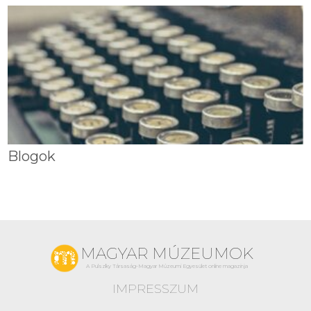
Blogok
MAGYAR MÚZEUMOK
A Pulszky Társaság-Magyar Múzeumi Egyesület online magazinja
IMPRESSZUM