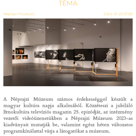
TÉMA
Néprajzi Múzeum
2024-01-23 07:00
A Néprajzi Múzeum számos érdekességgel készült a
magyar kultúra napja alkalmából.
Közzéteszi a jubiláló
Etnokultúra televíziós magazin 25. epizódját, az intézmény
vezetői videóüzenetükben a Néprajzi Múzeum 2023-as
kiadványait mutatják be, valamint egész héten változatos
programkínálattal várja a látogatókat a múzeum.