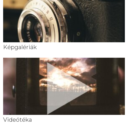
Képgalériák
Videótéka