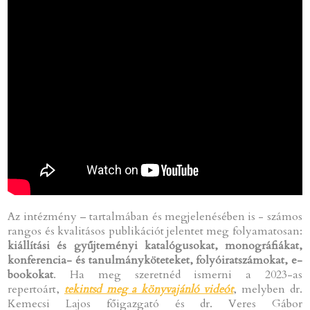
Az intézmény – tartalmában és megjelenésében is - számos
rangos és kvalitásos publikációt jelentet meg folyamatosan:
kiállítási
és gyűjteményi katalógusokat, monográfiákat,
konferencia- és tanulmányköteteket, folyóiratszámokat, e-
bookokat
. Ha meg szeretnéd ismerni a 2023-as
repertoárt,
tekintsd meg a könyvajánló videót
, melyben dr.
Kemecsi Lajos főigazgató és dr. Veres Gábor