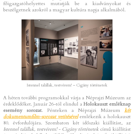
főigazgatóhelyettes mutatják be a kiadványokat és
beszélgetnek azokról a magyar kultúra napja alkalmából.
Istennel talállak, testvérem! – Cigány történetek
A héten további programokkal várja a Néprajzi Múzeum az
érdeklődőket. Január 26-tól elindul a
Holokauszt emléknap
esemény sorozat
. Pénteken a Néprajzi Múzeum
két
dokumentumfilm-sorozat vetítésével
emlékezik a holokauszt
80. évfordulójára. Szombaton két időszaki kiállítást, az
Istennel talállak
, testvérem! - Cigány történetek
című kiállítást