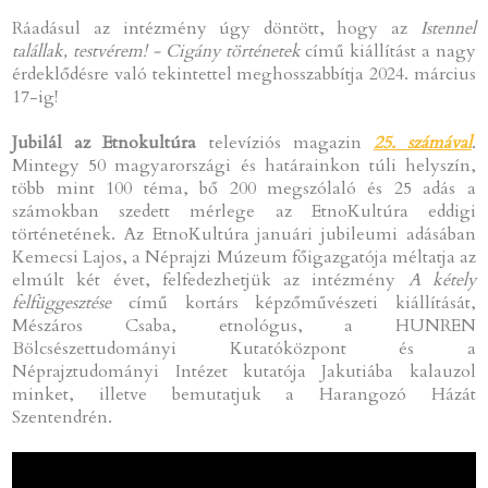
Ráadásul az intézmény úgy döntött, hogy az
Istennel
talállak, testvérem! - Cigány történetek
című kiállítást a nagy
érdeklődésre való tekintettel meghosszabbítja 2024. március
17-ig!
Jubilál az Etnokultúra
televíziós magazin
25. számával
.
Mintegy 50 magyarországi és határainkon túli helyszín,
több mint 100 téma, bő 200 megszólaló és 25 adás a
számokban szedett mérlege az EtnoKultúra eddigi
történetének. Az EtnoKultúra januári jubileumi adásában
Kemecsi Lajos, a Néprajzi Múzeum főigazgatója méltatja az
elmúlt két évet, felfedezhetjük az intézmény
A kétely
felfüggesztése
című kortárs képzőművészeti kiállítását,
Mészáros Csaba, etnológus, a HUNREN
Bölcsészettudományi Kutatóközpont és a
Néprajztudományi Intézet kutatója Jakutiába kalauzol
minket, illetve bemutatjuk a Harangozó Házát
Szentendrén.