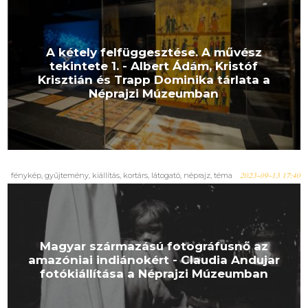
A kétely felfüggesztése. A művész
tekintete 1. - Albert Ádám, Kristóf
Krisztián és Trapp Dominika tárlata a
Néprajzi Múzeumban
fénykép, gyűjtemény, kiállítás, kortárs, látogató, néprajz, téma
2023-09-13 17:40
Magyar származású fotográfusnő az
amazóniai indiánokért - Claudia Andujar
fotókiállítása a Néprajzi Múzeumban