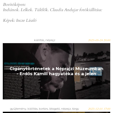
Borítóképen:
Indiánok. Lelkek. Túlélők. Claudia Andujar fotókiállítása:
Képek: Incze László
kiállítás, néprajz
2023-05-24 20:00
Cigánytörténetek a Néprajzi Múzeumban
- Erdős Kamill hagyatéka és a jelen
gyűjtemény, kiállítás, kortárs, látogató, néprajz, tárgy
2023-12-01 17:00