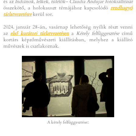
és az
Indiánok, lelkek, túlélők
– Claudia Andujar fotókiállítását
összekötő, a holokauszt témájához kapcsolódó
rendhagyó
tárlatvezetésre
kerül sor.
2024. január 28-án, vasárnap lehetőség nyílik részt venni
az
első kurátori tárlatvezetésen
a
Kétely felfüggesztése
című
kortárs képzőművészeti kiállításban, melyhez a kiállító
művészek is csatlakoznak.
:
A kétely felfüggesztése