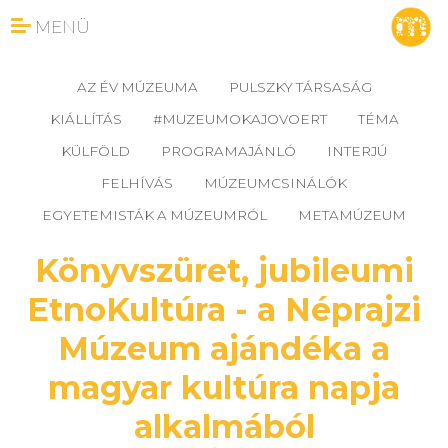
MENÜ
AZ ÉV MÚZEUMA
PULSZKY TÁRSASÁG
KIÁLLÍTÁS
#MUZEUMOKAJOVOERT
TÉMA
KÜLFÖLD
PROGRAMAJÁNLÓ
INTERJÚ
FELHÍVÁS
MÚZEUMCSINÁLÓK
EGYETEMISTÁK A MÚZEUMRÓL
METAMÚZEUM
Könyvszüret, jubileumi
EtnoKultúra - a Néprajzi
Múzeum ajándéka a
magyar kultúra napja
alkalmából