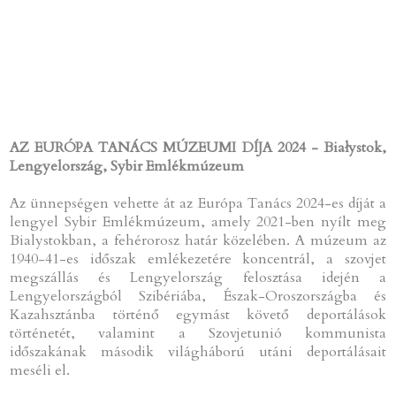
AZ EURÓPA TANÁCS MÚZEUMI DÍJA 2024 - Białystok,
Lengyelország, Sybir Emlékmúzeum
Az ünnepségen vehette át az Európa Tanács 2024-es díját a
lengyel Sybir Emlékmúzeum, amely 2021-ben nyílt meg
Bialystokban, a fehérorosz határ közelében. A múzeum az
1940-41-es időszak emlékezetére koncentrál, a szovjet
megszállás és Lengyelország felosztása idején a
Lengyelországból Szibériába, Észak-Oroszországba és
Kazahsztánba történő egymást követő deportálások
történetét, valamint a Szovjetunió kommunista
időszakának második világháború utáni deportálásait
meséli el.