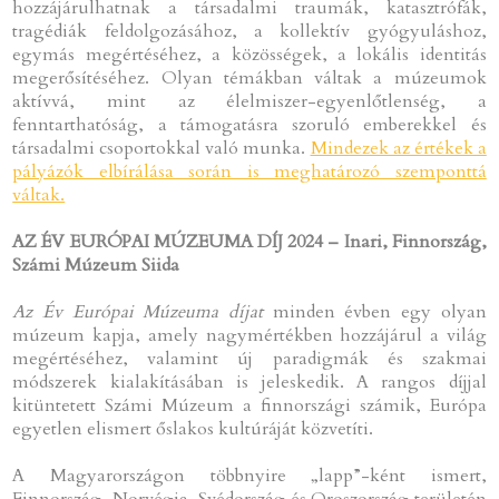
hozzájárulhatnak a társadalmi traumák, katasztrófák,
tragédiák feldolgozásához, a kollektív gyógyuláshoz,
egymás megértéséhez, a közösségek, a lokális identitás
megerősítéséhez. Olyan témákban váltak a múzeumok
aktívvá, mint az élelmiszer-egyenlőtlenség, a
fenntarthatóság, a támogatásra szoruló emberekkel és
társadalmi csoportokkal való munka.
Mindezek az értékek a
pályázók elbírálása során is meghatározó szemponttá
váltak.
AZ ÉV EURÓPAI MÚZEUMA DÍJ 2024 – Inari, Finnország,
Számi Múzeum Siida
Az Év Európai Múzeuma díjat
minden évben egy olyan
múzeum kapja, amely nagymértékben hozzájárul a világ
megértéséhez, valamint új paradigmák és szakmai
módszerek kialakításában is jeleskedik. A rangos díjjal
kitüntetett Számi Múzeum a finnországi számik, Európa
egyetlen elismert őslakos kultúráját közvetíti.
A Magyarországon többnyire „lapp”-ként ismert,
Finnország, Norvégia, Svédország és Oroszország területén