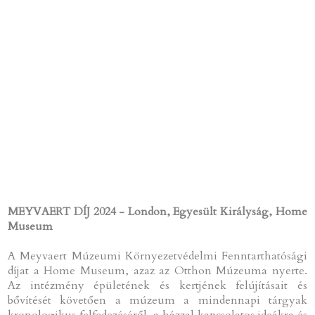
MEYVAERT DÍJ 2024 - London, Egyesült Királyság, Home
Museum
A Meyvaert Múzeumi Környezetvédelmi Fenntarthatósági
díjat a Home Museum, azaz az Otthon Múzeuma nyerte.
Az intézmény épületének és kertjének felújításait és
bővítését követően a múzeum a mindennapi tárgyak
kronologikus felfedezéséről, a házzal kapcsolatos ideákra és