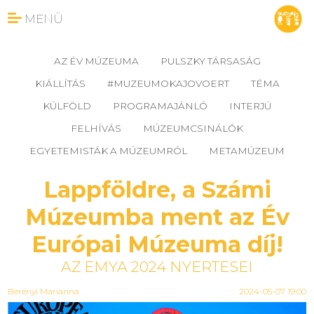
MENÜ
AZ ÉV MÚZEUMA
PULSZKY TÁRSASÁG
KIÁLLÍTÁS
#MUZEUMOKAJOVOERT
TÉMA
KÜLFÖLD
PROGRAMAJÁNLÓ
INTERJÚ
FELHÍVÁS
MÚZEUMCSINÁLÓK
EGYETEMISTÁK A MÚZEUMRÓL
METAMÚZEUM
Lappföldre, a Számi
Múzeumba ment az Év
Európai Múzeuma díj!
AZ EMYA 2024 NYERTESEI
Berényi Marianna
2024-05-07 19:00