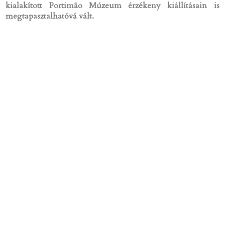
kialakított Portimão Múzeum érzékeny kiállításain is
megtapasztalhatóvá vált.