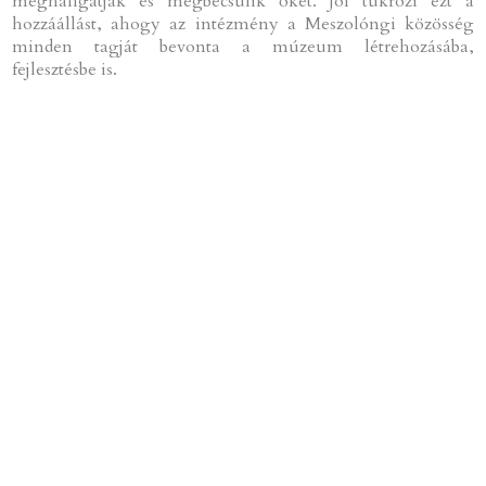
meghallgatják és megbecsülik őket. Jól tükrözi ezt a
hozzáállást, ahogy az intézmény a Meszolóngi közösség
minden tagját bevonta a múzeum létrehozásába,
fejlesztésbe is.