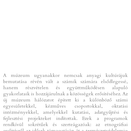
A múzeum ugyanakkor nemcsak anyagi kultúrájuk
bemutatása révén vált a számik számára elsődlegessé,
hanem részvételen és együttműködésen alapuló
gyakorlataik is hozzájárulnak a közösségek erősítéséhez. Az
új múzeum hálózatot épített ki a különböző számi
egyesületekkel, kézműves csoportokkal, oktatási
intézményekkel, amelyekkel kutatási, adatgyűjtési és
fejlesztési projekteket indítottak. Ezek a programok
rendkívül sokrétűek és szerteágazóak: az etnográfiai
gyűjtésről az idősek támogatásán át a természetvédelemig