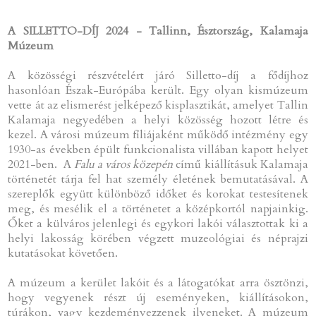
A SILLETTO-DÍJ 2024 - Tallinn, Észtország, Kalamaja
Múzeum
A közösségi részvételért járó Silletto-díj a fődíjhoz
hasonlóan Észak-Európába került. Egy olyan kismúzeum
vette át az elismerést jelképező kisplasztikát, amelyet Tallin
Kalamaja negyedében a helyi közösség hozott létre és
kezel. A városi múzeum fíliájaként működő intézmény egy
1930-as években épült funkcionalista villában kapott helyet
2021-ben. A
Falu a város közepén
című kiállításuk Kalamaja
történetét tárja fel hat személy életének bemutatásával. A
szereplők együtt különböző időket és korokat testesítenek
meg, és mesélik el a történetet a középkortól napjainkig.
Őket a külváros jelenlegi és egykori lakói választottak ki a
helyi lakosság körében végzett muzeológiai és néprajzi
kutatásokat követően.
A múzeum a kerület lakóit és a látogatókat arra ösztönzi,
hogy vegyenek részt új eseményeken, kiállításokon,
túrákon, vagy kezdeményezzenek ilyeneket. A múzeum