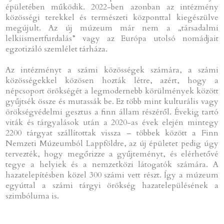
épületében működik. 2022-ben azonban az intézmény
közösségi terekkel és természeti központtal kiegészülve
megújult. Az új múzeum már nem a „társadalmi
lelkiismertfurdalás” vagy az Európa utolsó nomádjait
egzotizáló szemlélet tárháza.
Az intézményt a számi közösségek számára, a számi
közösségekkel közösen hozták létre, azért, hogy a
népcsoport örökségét a legmodernebb körülmények között
gyűjtsék össze és mutassák be. Ez több mint kulturális vagy
örökségvédelmi gesztus a finn állam részéről. Évekig tartó
viták és tárgyalások után a 2020-as évek elején mintegy
2200 tárgyat szállítottak vissza – többek között a Finn
Nemzeti Múzeumból Lappföldre, az új épületet pedig úgy
tervezték, hogy megőrizze a gyűjteményt, és elérhetővé
tegye a helyiek és a nemzetközi látogatók számára. A
hazatelepítésben közel 300 számi vett részt. Így a múzeum
egyúttal a számi tárgyi örökség hazatelepülésének a
szimbóluma is.