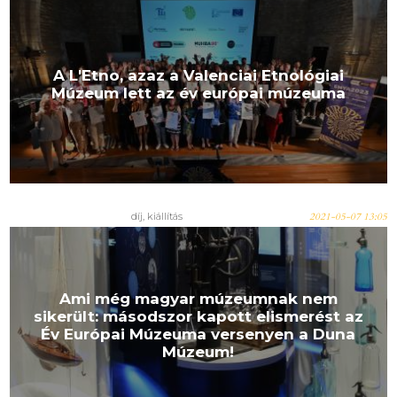
A L'Etno, azaz a Valenciai Etnológiai
Múzeum lett az év európai múzeuma
díj, kiállítás
2021-05-07 13:05
Ami még magyar múzeumnak nem
sikerült: másodszor kapott elismerést az
Év Európai Múzeuma versenyen a Duna
Múzeum!