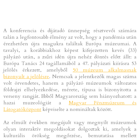
A konferencia és díjátadó ünnepség résztvevői számára
talán a legfontosabb élmény az volt, hogy a pandémia után
érezhetően újra magukra találtak Európa múzeumai. A
tavalyi, a korábbiakhoz képest kifejezetten kevés (33)
pályázó után, a zsűri idén újra nehéz döntés előtt állt: a
Európa Tanács 24 tagállamából a 47. pályázati kiírásra 53
jelölés érkezett, amelyből
50 múzeum alkalmasnak
bizonyult a jelölésre
. Nemcsak a jelentkezők magas száma
volt örvendetes, hanem a pályázó múzeumok változatos
földrajzi elhelyezkedése, mérete, típusa is bizonyította a
verseny rangját. Ebből Magyarország sem hiányozhatott: a
hazai muzeológiát a
Magyar Pénzmúzeum és
Látogatóközpont
képviselte a nomináltak között.
Az elmúlt években megújult vagy megnyílt múzeumok
olyan interaktív megoldásokat dolgoztak ki, amelyek a
kulturális örökség megőrzése, bemutatása mellett