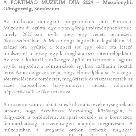
A PORTIMÃO MÚZEUM DÍJA 2024 - Messolonghi,
Görögország, Sómúzeum
Az inklúziót támogató programokért járó Portimão
Múzeumi díj ezúttal egy olyan görög intézményhez került,
amely 2020-ban nyílt meg egy védett természeti
ökoszisztémában. A Meszolóngi-lagúnában legalább a 14.
század óta gyűjtik a tengeri sót egy ókor óta létező
módszerrel a térség egyik meghatározó sótermelőjeként.
Az erre a kulturális örökségre épülő múzeumot a lagúna
egyik szigetén, a sómunkások egykori szállásán hozták
létre. Az itt dolgozók célja, hogy elmeséljék a só és a régió
sótermelésének történetét, megőrizzék és visszaszerezzék az
ezzel kapcsolatos hagyományos tudást, valamint
népszerűsítsék az ökoturizmust.
A múzeum számos oktatási és kulturális tevékenységnek ad
otthont, hogy összehozza Meszolóngi közösségeit, és
dolgozzon a történelem, az ipari örökség és a környezeti
fenntarthatóság részvételiségen alapuló megőrzésén. A
múzeumban a látogatók otthon érzhetik magukat,