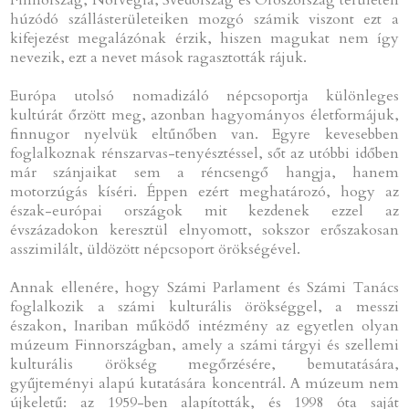
húzódó szállásterületeiken mozgó számik viszont ezt a
kifejezést megalázónak érzik, hiszen magukat nem így
nevezik, ezt a nevet mások ragasztották rájuk.
Európa utolsó nomadizáló népcsoportja különleges
kultúrát őrzött meg, azonban hagyományos életformájuk,
finnugor nyelvük eltűnőben van. Egyre kevesebben
foglalkoznak rénszarvas-tenyésztéssel, sőt az utóbbi időben
már szánjaikat sem a réncsengő hangja, hanem
motorzúgás kíséri. Éppen ezért meghatározó, hogy az
észak-európai országok mit kezdenek ezzel az
évszázadokon keresztül elnyomott, sokszor erőszakosan
asszimilált, üldözött népcsoport örökségével.
Annak ellenére, hogy Számi Parlament és Számi Tanács
foglalkozik a számi kulturális örökséggel, a messzi
északon, Inariban működő intézmény az egyetlen olyan
múzeum Finnországban, amely a számi tárgyi és szellemi
kulturális örökség megőrzésére, bemutatására,
gyűjteményi alapú kutatására koncentrál. A múzeum nem
újkeletű: az 1959-ben alapították, és 1998 óta saját