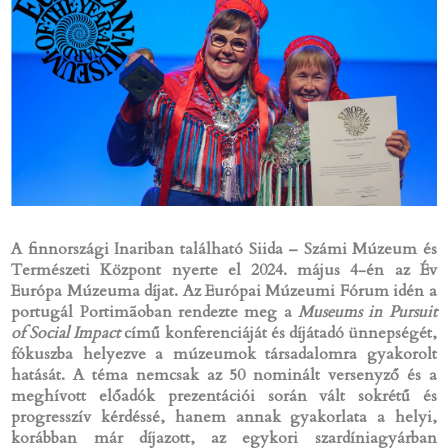
A finnországi Inariban található Siida – Számi Múzeum és
Természeti Központ nyerte el 2024. május 4-én az Év
Európa Múzeuma díjat. Az Európai Múzeumi Fórum idén a
portugál Portimãoban rendezte meg a
Museums in Pursuit
of Social Impact
című konferenciáját és díjátadó ünnepségét,
fókuszba helyezve a múzeumok társadalomra gyakorolt
hatását. A téma nemcsak az 50 nominált versenyző és a
meghívott előadók prezentációi során vált sokrétű és
progresszív kérdéssé, hanem annak gyakorlata a helyi,
korábban már díjazott, az egykori szardíniagyárban