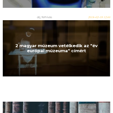
díj, felhívás
2018-02-19 12:00
2 magyar múzeum vetélkedik az "év
európai múzeuma" címért