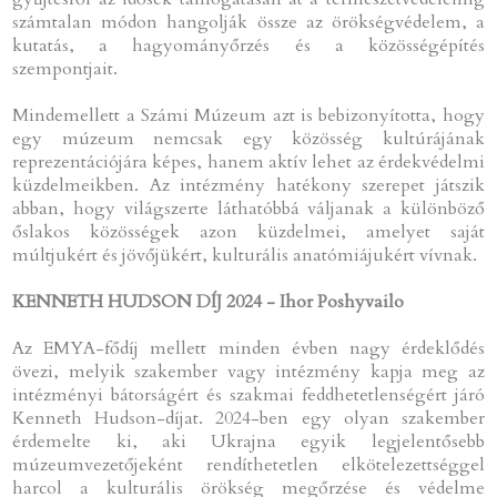
számtalan módon hangolják össze az örökségvédelem, a
kutatás, a hagyományőrzés és a közösségépítés
szempontjait.
Mindemellett a Számi Múzeum azt is bebizonyította, hogy
egy múzeum nemcsak egy közösség kultúrájának
reprezentációjára képes, hanem aktív lehet az érdekvédelmi
küzdelmeikben. Az intézmény hatékony szerepet játszik
abban, hogy világszerte láthatóbbá váljanak a különböző
őslakos közösségek azon küzdelmei, amelyet saját
múltjukért és jövőjükért, kulturális anatómiájukért vívnak.
KENNETH HUDSON DÍJ 2024 - Ihor Poshyvailo
Az EMYA-fődíj mellett minden évben nagy érdeklődés
övezi, melyik szakember vagy intézmény kapja meg az
intézményi bátorságért és szakmai feddhetetlenségért járó
Kenneth Hudson-díjat. 2024-ben egy olyan szakember
érdemelte ki, aki Ukrajna egyik legjelentősebb
múzeumvezetőjeként rendíthetetlen elkötelezettséggel
harcol a kulturális örökség megőrzése és védelme