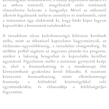
az otthon érzéséről, megéléséről szóló történetek
elmesélésére helyezte a hangsúlyt. Mivel az otthonról
alkotott fogalmunk mélyen személyes és érzelemteli, ezért
a múzeumot úgy alakították ki, hogy bárki képes legyen
kapcsolódni a bemutatott tartalmakhoz.
A társadalom olyan kulcsfontosságú kihívásai kerülnek
szóba, mint az étkezéssel kapcsolatos hagyományok, az
élelmiszer-egyenlőtlenség, a társadalmi elszigeteltség. Ez
utóbbin próbál segíteni az ingyenes pénteki tea program,
amikor a lakosság beugorhat és kapcsolatba kerülhet
egymással. Figyelemre méltó a múzeum gyönyörű kertje
is, ahol a fenntarthatóság és a mindennapi élet
környezetbarát gyakorlata kerül fókuszba. A múzeum
környezeti fenntarthatóság iránti elkötelezettsége
fenntartja a különböző közönségekkel való
együttműködést, és előmozdítja a felelősségteljes
fogyasztást.