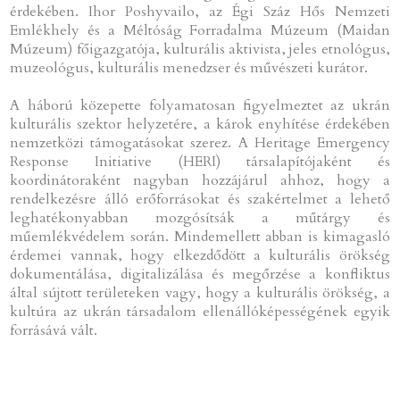
érdekében. Ihor Poshyvailo, az Égi Száz Hős Nemzeti
Emlékhely és a Méltóság Forradalma Múzeum (Maidan
Múzeum) főigazgatója, kulturális aktivista, jeles etnológus,
muzeológus, kulturális menedzser és művészeti kurátor.
A háború közepette folyamatosan figyelmeztet az ukrán
kulturális szektor helyzetére, a károk enyhítése érdekében
nemzetközi támogatásokat szerez. A Heritage Emergency
Response Initiative (HERI) társalapítójaként és
koordinátoraként nagyban hozzájárul ahhoz, hogy a
rendelkezésre álló erőforrásokat és szakértelmet a lehető
leghatékonyabban mozgósítsák a műtárgy és
műemlékvédelem során. Mindemellett abban is kimagasló
érdemei vannak, hogy elkezdődött a kulturális örökség
dokumentálása, digitalizálása és megőrzése a konfliktus
által sújtott területeken vagy, hogy a kulturális örökség, a
kultúra az ukrán társadalom ellenállóképességének egyik
forrásává vált.