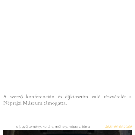
A szerző konferencián és díjkiosztón való részvételét a
Néprajzi Múzeum támogatta.
díj, gyűjtemény, kortárs, műhely, néprajz, téma
2023-05-08 20:00