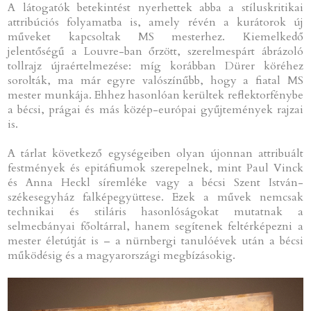
A látogatók betekintést nyerhettek abba a stíluskritikai
attribúciós folyamatba is, amely révén a kurátorok új
műveket kapcsoltak MS mesterhez. Kiemelkedő
jelentőségű a Louvre-ban őrzött, szerelmespárt ábrázoló
tollrajz újraértelmezése: míg korábban Dürer köréhez
sorolták, ma már egyre valószínűbb, hogy a fiatal MS
mester munkája. Ehhez hasonlóan kerültek reflektorfénybe
a bécsi, prágai és más közép-európai gyűjtemények rajzai
is.
A tárlat következő egységeiben olyan újonnan attribuált
festmények és epitáfiumok szerepelnek, mint Paul Vinck
és Anna Heckl síremléke vagy a bécsi Szent István-
székesegyház falképegyüttese. Ezek a művek nemcsak
technikai és stiláris hasonlóságokat mutatnak a
selmecbányai főoltárral, hanem segítenek feltérképezni a
mester életútját is – a nürnbergi tanulóévek után a bécsi
működésig és a magyarországi megbízásokig.