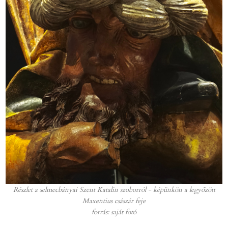
Részlet a selmecbányai Szent Katalin szoborról - képünkön a legyőzött
Maxentius császár feje
forrás: saját fotó