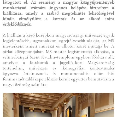
látogatott el. Az esemény a magyar közgyűjtemények
munkatársai számára ingyenes belépést biztosított a
kiállításra, amely a szabad megtekintés lehetőségével
kínált elmélyülést a korszak és az alkotó iránt
érdeklődőknek.
A kiállítás a késő középkori magyarországi művészet egyik
legjelentősebb, ugyanakkor legrejtélyesebb alakját, az MS
mesterként ismert művészt és alkotói körét mutatja be. A
tárlat középpontjában MS mester legismertebb alkotása, a
selmecbányai Szent Katalin-templom egykori főoltára áll,
amelyet a kurátorok a Jagelló-kori Magyarország
történelmi, művészeti és ikonográfiai kontextusába
ágyazva értelmeznek. E monumentális oltár hét
fennmaradt táblaképe először került együttes bemutatásra a
nagyközönség számára.