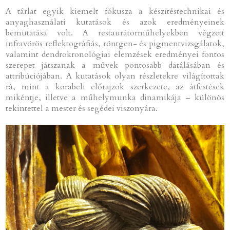
A tárlat egyik kiemelt fókusza a készítéstechnikai és
anyaghasználati kutatások és azok eredményeinek
bemutatása volt. A restaurátorműhelyekben végzett
infravörös reflektográfiás, röntgen- és pigmentvizsgálatok,
valamint dendrokronológiai elemzések eredményei fontos
szerepet játszanak a művek pontosabb datálásában és
attribúciójában. A kutatások olyan részletekre világítottak
rá, mint a korabeli előrajzok szerkezete, az átfestések
mikéntje, illetve a műhelymunka dinamikája – különös
tekintettel a mester és segédei viszonyára.