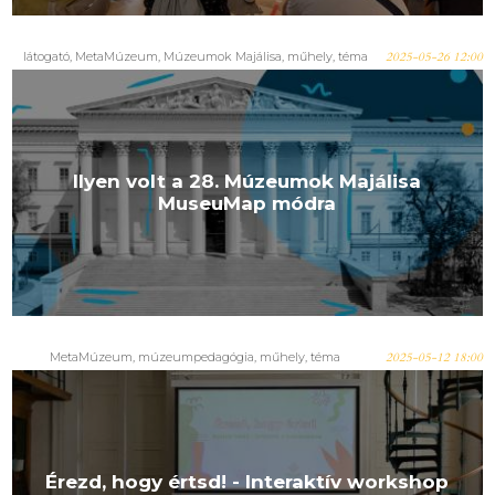
látogató, MetaMúzeum, Múzeumok Majálisa, műhely, téma
2025-05-26 12:00
Ilyen volt a 28. Múzeumok Majálisa
MuseuMap módra
MetaMúzeum, múzeumpedagógia, műhely, téma
2025-05-12 18:00
Érezd, hogy értsd! - Interaktív workshop