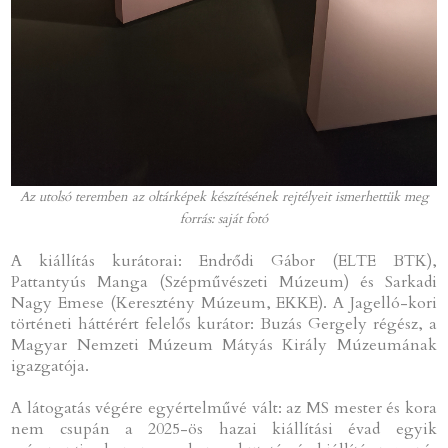
Az utolsó teremben az oltárképek készítésének rejtélyeit ismerhettük meg
forrás: saját fotó
A kiállítás kurátorai: Endrődi Gábor (ELTE BTK),
Pattantyús Manga (Szépművészeti Múzeum) és Sarkadi
Nagy Emese (Keresztény Múzeum, EKKE). A Jagelló-kori
történeti háttérért felelős kurátor: Buzás Gergely régész, a
Magyar Nemzeti Múzeum Mátyás Király Múzeumának
igazgatója.
A látogatás végére egyértelművé vált: az MS mester és kora
nem csupán a 2025-ös hazai kiállítási évad egyik