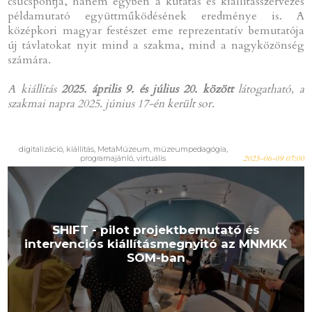
csúcspontja, hanem egyben a kutatás és kiállításszervezés
példamutató együttműködésének eredménye is. A
középkori magyar festészet eme reprezentatív bemutatója
új távlatokat nyit mind a szakma, mind a nagyközönség
számára.
A kiállítás
2025. április 9. és július 20. között
látogatható, a
szakmai napra 2025. június 17-én került sor.
digitalizáció, kiállítás, MetaMúzeum, múzeumpedagógia,
programajánló, virtuális
2025-06-09 07:00
SHIFT - pilot projektbemutató és
intervenciós kiállításmegnyitó az MNMKK
SOM-ban