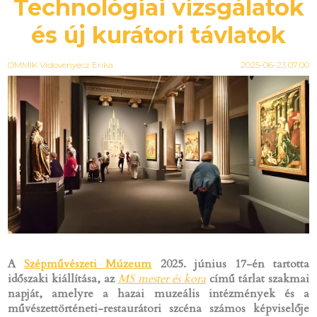
Technológiai vizsgálatok
és új kurátori távlatok
OMMIK Vidovenyecz Erika
2025-06-23 07:00
A
Szépművészeti Múzeum
2025. június 17-én tartotta
időszaki kiállítása, az
MS mester és kora
című tárlat szakmai
napját, amelyre a hazai muzeális intézmények és a
művészettörténeti-restaurátori szcéna számos képviselője