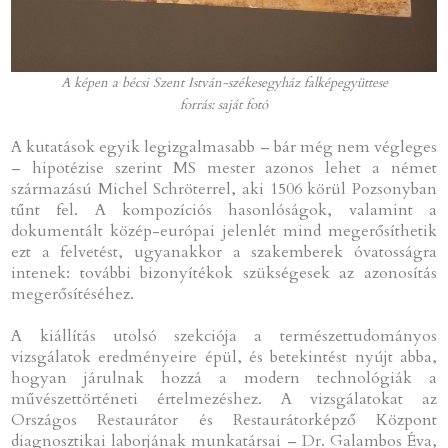
A képen a bécsi Szent István-székesegyház falképegyüttese
forrás: saját fotó
A kutatások egyik legizgalmasabb – bár még nem végleges
– hipotézise szerint MS mester azonos lehet a német
származású Michel Schröterrel, aki 1506 körül Pozsonyban
tűnt fel. A kompozíciós hasonlóságok, valamint a
dokumentált közép-európai jelenlét mind megerősíthetik
ezt a felvetést, ugyanakkor a szakemberek óvatosságra
intenek: további bizonyítékok szükségesek az azonosítás
megerősítéséhez.
A kiállítás utolsó szekciója a természettudományos
vizsgálatok eredményeire épül, és betekintést nyújt abba,
hogyan járulnak hozzá a modern technológiák a
művészettörténeti értelmezéshez. A vizsgálatokat az
Országos Restaurátor és Restaurátorképző Központ
diagnosztikai laborjának munkatársai – Dr. Galambos Éva,