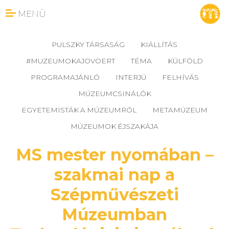
MENÜ
PULSZKY TÁRSASÁG
KIÁLLÍTÁS
#MUZEUMOKAJOVOERT
TÉMA
KÜLFÖLD
PROGRAMAJÁNLÓ
INTERJÚ
FELHÍVÁS
MÚZEUMCSINÁLÓK
EGYETEMISTÁK A MÚZEUMRÓL
METAMÚZEUM
MÚZEUMOK ÉJSZAKÁJA
MS mester nyomában –
szakmai nap a
Szépművészeti
Múzeumban