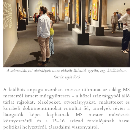
A selmecbányai oltárképek most először láthatók együtt, egy kiállításban.
forrás: saját fotó
A kiállítás anyaga azonban messze túlmutat az eddig MS
mestertől ismert műegyüttesen – a közel száz tárgyból álló
tárlat rajzokat, térképeket, ötvöstárgyakat, maketteket és
korabeli dokumentumokat vonultat fel, amelyek révén a
látogatók képet kaphatnak MS mester művészeti
környezetéről és a 15–16. század fordulójának hazai
politikai helyzetéről, társadalmi viszonyairól.