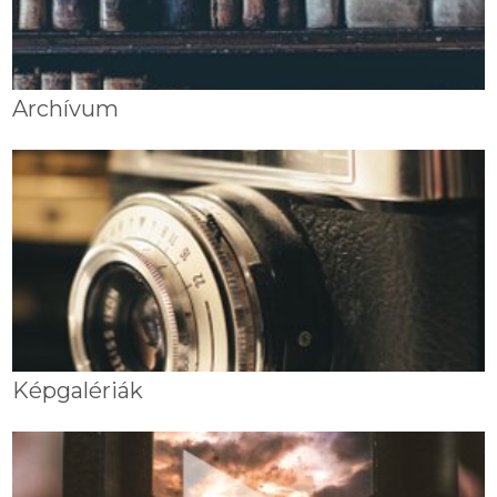
Archívum
Képgalériák