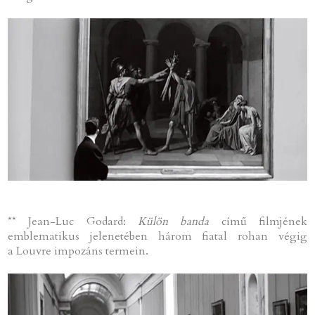
** Jean-Luc Godard:
Külön banda
című filmjének
emblematikus jelenetében három fiatal rohan végig
a Louvre impozáns termein.