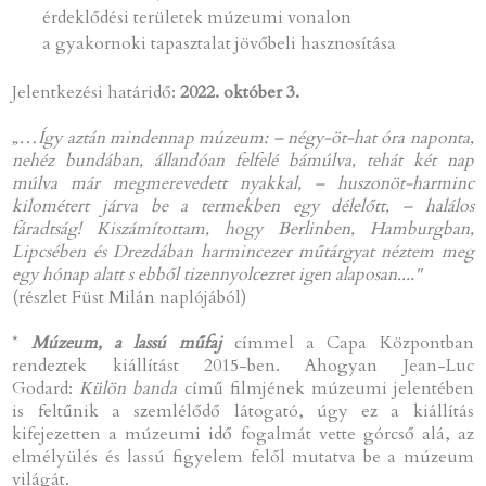
érdeklődési területek múzeumi vonalon
a gyakornoki tapasztalat jövőbeli hasznosítása
Jelentkezési határidő:
2022. október 3.
„…Így aztán mindennap múzeum: – négy-öt-hat óra naponta,
nehéz bundában, állandóan felfelé bámúlva, tehát két nap
múlva már megmerevedett nyakkal, – huszonöt-harminc
kilométert járva be a termekben egy délelőtt, – halálos
fáradtság! Kiszámítottam, hogy Berlinben, Hamburgban,
Lipcsében és Drezdában harmincezer műtárgyat néztem meg
egy hónap alatt s ebből tizennyolcezret igen alaposan...."
(részlet Füst Milán naplójából)
*
Múzeum, a lassú műfaj
címmel a Capa Központban
rendeztek kiállítást 2015-ben. Ahogyan Jean-Luc
Godard:
Külön banda
című filmjének múzeumi jelentében
is feltűnik a szemlélődő látogató, úgy ez a kiállítás
kifejezetten a múzeumi idő fogalmát vette górcső alá, az
elmélyülés és lassú figyelem felől mutatva be a múzeum
világát.