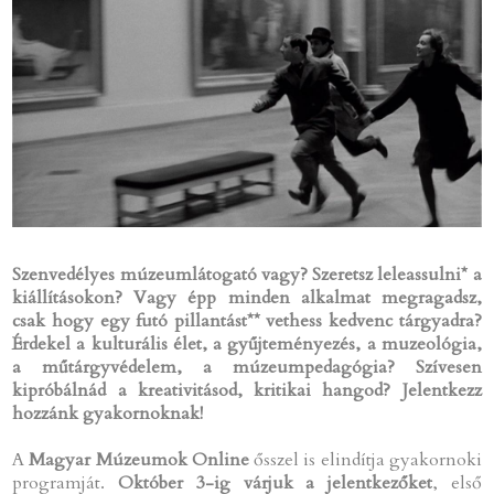
Szenvedélyes múzeumlátogató vagy? Szeretsz leleassulni* a
kiállításokon? Vagy épp minden alkalmat megragadsz,
csak hogy egy futó pillantást** vethess kedvenc tárgyadra?
Érdekel a kulturális élet, a gyűjteményezés, a muzeológia,
a műtárgyvédelem, a múzeumpedagógia? Szívesen
kipróbálnád a kreativitásod, kritikai hangod? Jelentkezz
hozzánk gyakornoknak!
A
Magyar Múzeumok Online
ősszel is elindítja gyakornoki
programját.
Október 3-ig várjuk a jelentkezőket
, első