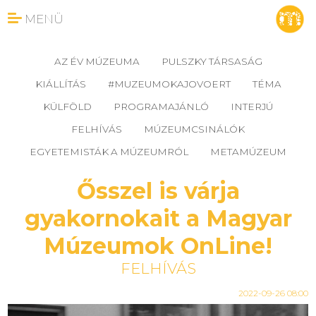
MENÜ
AZ ÉV MÚZEUMA
PULSZKY TÁRSASÁG
KIÁLLÍTÁS
#MUZEUMOKAJOVOERT
TÉMA
KÜLFÖLD
PROGRAMAJÁNLÓ
INTERJÚ
FELHÍVÁS
MÚZEUMCSINÁLÓK
EGYETEMISTÁK A MÚZEUMRÓL
METAMÚZEUM
Ősszel is várja
gyakornokait a Magyar
Múzeumok OnLine!
FELHÍVÁS
2022-09-26 08:00