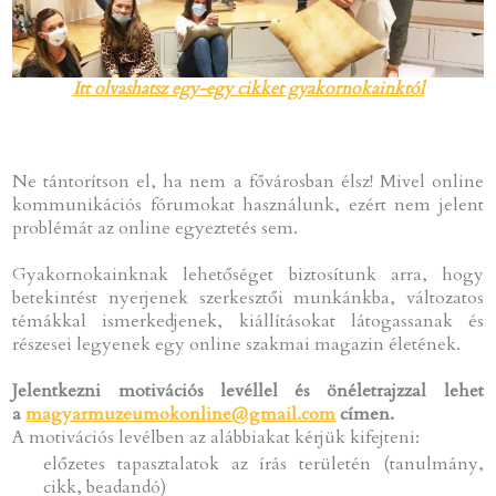
Itt olvashatsz egy-egy cikket gyakornokainktól
Ne tántorítson el, ha nem a fővárosban élsz! Mivel online
kommunikációs fórumokat használunk, ezért nem jelent
problémát az online egyeztetés sem.
Gyakornokainknak lehetőséget biztosítunk arra, hogy
betekintést nyerjenek szerkesztői munkánkba, változatos
témákkal ismerkedjenek, kiállításokat látogassanak és
részesei legyenek egy online szakmai magazin életének.
Jelentkezni motivációs levéllel és önéletrajzzal lehet
a
magyarmuzeumokonline@gmail.com
címen.
A motivációs levélben az alábbiakat kérjük kifejteni:
előzetes tapasztalatok az írás területén (tanulmány,
cikk, beadandó)