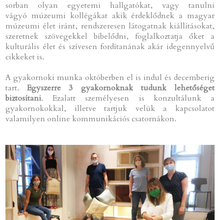
sorban olyan egyetemi hallgatókat, vagy tanulni
vágyó múzeumi kollégákat akik érdeklődnek a magyar
múzeumi élet iránt, rendszeresen látogatnak kiállításokat,
szeretnek szövegekkel bíbelődni, foglalkoztatja őket a
kulturális élet és szívesen fordítanának akár idegennyelvű
cikkeket is.
A gyakornoki munka októberben el is indul és decemberig
tart.
Egyszerre 3 gyakornoknak tudunk lehetőséget
biztosítani
. Ezalatt személyesen is konzultálunk a
gyakornokokkal, illetve tartjuk velük a kapcsolatot
valamilyen online kommunikációs csatornákon.