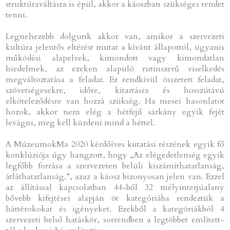
struktúraváltásra is épül, akkor a káoszban szükséges rendet
tenni.
Legnehezebb dolgunk akkor van, amikor a szervezeti
kultúra jelentős eltérést mutat a kívánt állapottól, ugyanis
működési alapelvek, kimondott vagy kimondatlan
hiedelmek, az ezeken alapuló rutinszerű viselkedés
megváltoztatása a feladat. Ez rendkívül összetett feladat,
szövetségesekre, időre, kitartásra és hosszútávú
elköteleződésre van hozzá szükség. Ha mesei hasonlatot
hozok, akkor nem elég a hétfejű sárkány egyik fejét
levágni, meg kell küzdeni mind a héttel.
A MúzeumokMa 2020 kérdőíves kutatási részének egyik fő
konklúziója úgy hangzott, hogy „Az elégedetlenség egyik
legfőbb forrása a szervezeten belüli kiszámíthatatlanság,
átláthatatlanság.”, azaz a káosz bizonyosan jelen van. Ezzel
az állítással kapcsolatban 44-ből 32 mélyinterjúalany
bővebb kifejtései alapján öt kategóriába rendeztük a
háttérokokat és igényeket. Ezekből a kategóriákból 4
szervezeti belső hatáskör, sorrendben a legtöbbet említett-