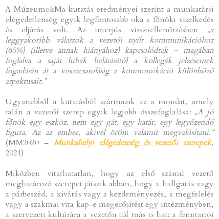
A MúzeumokMa kutatás eredményei szerint a munkatársi
elégedetlenség egyik legfontosabb oka a főnöki viselkedés
és eljárás volt. Az interjús visszaellenőrzésben
„a
leggyakoribb válaszok a vezetői nyílt kommunikációhoz
(60%) (illetve annak hiányához) kapcsolódtak – magában
foglalva a saját hibák belátásától a kollegák jelzéseinek
fogadásán át a visszacsatolásig a kommunikáció különböző
aspektusait.”
Ugyanebből a kutatásból származik az a mondat, amely
talán a vezetői szerep egyik legjobb összefoglalása:
„A jó
főnök egy eszköz, nem egy gát, egy határ, egy legyőzendő
figura. Az az ember, akivel öröm valamit megvalósítani.”
(MM2020 –
Munkahelyi elégedettség és vezetői szerepek
,
2021)
Miközben vitathatatlan, hogy az első számú vezető
meghatározó szerepet játszik abban, hogy a hallgatás vagy
a párbeszéd, a kivárás vagy a kezdeményezés, a megfelelés
vagy a szakmai vita kap-e megerősítést egy intézményben,
a szervezeti kultúrára a vezetőn túl más is hat: a fenntartói