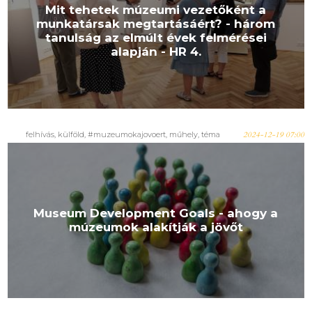
Mit tehetek múzeumi vezetőként a
munkatársak megtartásáért? - három
tanulság az elmúlt évek felmérései
alapján - HR 4.
felhívás, külföld, #muzeumokajovoert, műhely, téma
2024-12-19 07:00
Museum Development Goals - ahogy a
múzeumok alakítják a jövőt