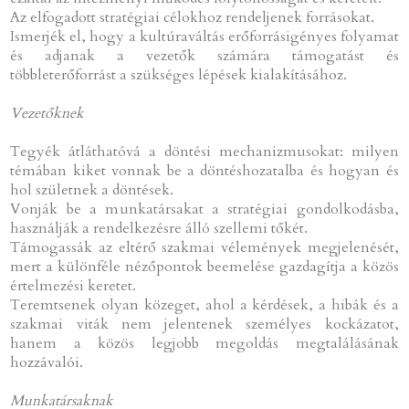
Az elfogadott stratégiai célokhoz rendeljenek forrásokat.
Ismerjék el, hogy a kultúraváltás erőforrásigényes folyamat
és adjanak a vezetők számára támogatást és
többleterőforrást a szükséges lépések kialakításához.
Vezetőknek
Tegyék átláthatóvá a döntési mechanizmusokat: milyen
témában kiket vonnak be a döntéshozatalba és hogyan és
hol születnek a döntések.
Vonják be a munkatársakat a stratégiai gondolkodásba,
használják a rendelkezésre álló szellemi tőkét.
Támogassák az eltérő szakmai vélemények megjelenését,
mert a különféle nézőpontok beemelése gazdagítja a közös
értelmezési keretet.
Teremtsenek olyan közeget, ahol a kérdések, a hibák és a
szakmai viták nem jelentenek személyes kockázatot,
hanem a közös legjobb megoldás megtalálásának
hozzávalói.
Munkatársaknak