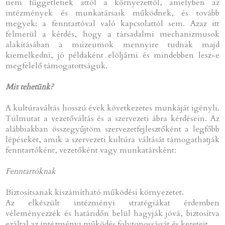
nem függetlenek attól a környezettől, amelyben az
intézmények és munkatársaik működnek, és tovább
megyek: a fenntartóval való kapcsolattól sem. Azaz itt
felmerül a kérdés, hogy a társadalmi mechanizmusok
alakításában a múzeumok mennyire tudnak majd
kiemelkedni, jó példaként elöljárni és mindebben lesz-e
megfelelő támogatottságuk.
Mit tehetünk?
A kultúraváltás hosszú évek következetes munkáját igényli.
Túlmutat a vezetőváltás és a szervezeti ábra kérdésein. Az
alábbiakban összegyűjtöm szervezetfejlesztőként a legfőbb
lépéseket, amik a szervezeti kultúra váltását támogathatják
fenntartóként, vezetőként vagy munkatársként:
Fenntartóknak
Biztosítsanak kiszámítható működési környezetet.
Az elkészült intézményi stratégiákat érdemben
véleményezzék és határidőn belül hagyják jóvá, biztosítva
ezáltal az intézményi működés folytonosságát és kereteit.