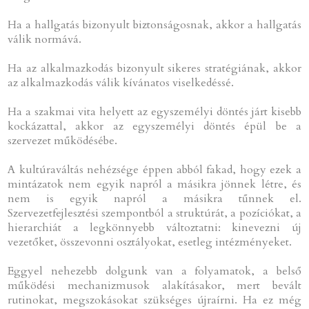
Ha a hallgatás bizonyult biztonságosnak, akkor a hallgatás
válik normává.
Ha az alkalmazkodás bizonyult sikeres stratégiának, akkor
az alkalmazkodás válik kívánatos viselkedéssé.
Ha a szakmai vita helyett az egyszemélyi döntés járt kisebb
kockázattal, akkor az egyszemélyi döntés épül be a
szervezet működésébe.
A kultúraváltás nehézsége éppen abból fakad, hogy ezek a
mintázatok nem egyik napról a másikra jönnek létre, és
nem is egyik napról a másikra tűnnek el.
Szervezetfejlesztési szempontból a struktúrát, a pozíciókat, a
hierarchiát a legkönnyebb változtatni: kinevezni új
vezetőket, összevonni osztályokat, esetleg intézményeket.
Eggyel nehezebb dolgunk van a folyamatok, a belső
működési mechanizmusok alakításakor, mert bevált
rutinokat, megszokásokat szükséges újraírni. Ha ez még