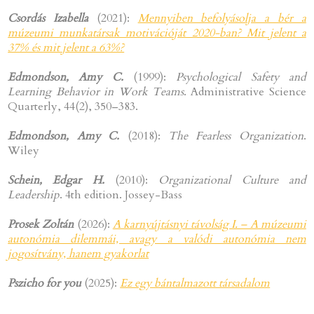
Csordás Izabella
(2021):
Mennyiben befolyásolja a bér a
múzeumi munkatársak motivációját 2020-ban? Mit jelent a
37% és mit jelent a 63%?
Edmondson, Amy C.
(1999):
Psychological Safety and
Learning Behavior in Work Teams
. Administrative Science
Quarterly, 44(2), 350–383.
Edmondson, Amy C.
(2018):
The Fearless Organization
.
Wiley
Schein, Edgar H.
(2010):
Organizational Culture and
Leadership
. 4th edition. Jossey-Bass
Prosek Zoltán
(2026):
A karnyújtásnyi távolság I. – A múzeumi
autonómia dilemmái, avagy a valódi autonómia nem
jogosítvány, hanem gyakorlat
Pszicho for you
(2025):
Ez egy bántalmazott társadalom