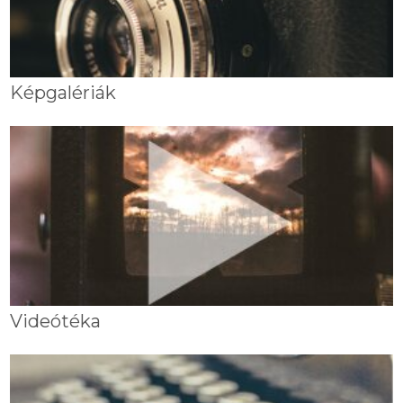
Képgalériák
Videótéka