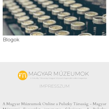
Blogok
MAGYAR MÚZEUMOK
A Pulszky Társaság-Magyar Múzeumi Egyesület online magazinja
IMPRESSZUM
A Magyar Múzeumok Online a Pulszky Társaság - Magyar