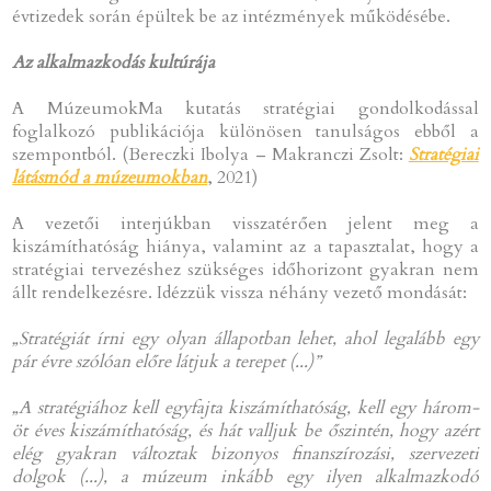
évtizedek során épültek be az intézmények működésébe.
Az alkalmazkodás kultúrája
A MúzeumokMa kutatás stratégiai gondolkodással
foglalkozó publikációja különösen tanulságos ebből a
szempontból. (Bereczki Ibolya – Makranczi Zsolt:
Stratégiai
látásmód a múzeumokban
, 2021)
A vezetői interjúkban visszatérően jelent meg a
kiszámíthatóság hiánya, valamint az a tapasztalat, hogy a
stratégiai tervezéshez szükséges időhorizont gyakran nem
állt rendelkezésre. Idézzük vissza néhány vezető mondását:
„Stratégiát írni egy olyan állapotban lehet, ahol legalább egy
pár évre szólóan előre látjuk a terepet (...)”
„A stratégiához kell egyfajta kiszámíthatóság, kell egy három-
öt éves kiszámíthatóság, és hát valljuk be őszintén, hogy azért
elég gyakran változtak bizonyos finanszírozási, szervezeti
dolgok (...), a múzeum inkább egy ilyen alkalmazkodó