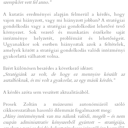
szerepkört vett fel anno.”
A kutatás eredményei alapján felmerül a kérdés, hogy
vajon mi hiányzott, vagy mi hiányzott jobban? A stratégiai
gondolkodás vagy a stratégiai gondolkodást lehetővé tevő
környezet. Sok vezető és munkatárs érzékelte saját
intézménye helyzetét, problémáit és lehetőségeit.
Ugyanakkor sok esetben hiányoztak azok a feltételek,
amelyek között a stratégiai gondolkodás valódi intézményi
gyakorlattá válhatott volna.
Ezért különösen beszédes a következő idézet:
„Stratégiánk az volt, de hogy ez mennyire készült az
asztalfióknak, és mi volt a gyakorlat, az egy másik kérdés.”
A kérdés azóta sem veszített aktualitásából.
Prosek Zoltán a múzeumi autonómiáról szóló
cikksorozatában hasonló dilemmát fogalmazott meg:
„Hány intézménynek van ma nálunk valódi, megélt – és nem
csupán adminisztratív kényszerből gyártott – stratégiája,