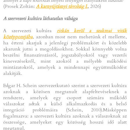
amelyet a napi sodródás helyett tényleges iránytűként használ?”
(Prosek Zoltán:
A karnyújtásnyi távolság I.
, 2026)
A szervezeti kultúra láthatatlan válsága
A szervezeti kultúra
ritkán kerül a szakmai viták
középpontjába
, azonban most nem mehetünk el mellette,
ha érteni akarjuk a jelenlegi problémakört és közelebb
akarunk jutni a megoldásokhoz. Sokkal könnyebb volna
beszélni finanszírozásról, jogszabályokról vagy vezetői
kinevezésekről, mint azokról a mélyebb működési
mintázatokról, amelyek a mindennapi együttműködést
alakítják.
Edgar H. Schein szervezetkutató szerint a szervezeti kultúra
azoknak a közösen megtanult alapfeltevéseknek a
rendszere, amelyek egy csoport számára működő
válaszokat adtak a külső alkalmazkodás és a belső
integráció problémáira (Schein, 2010).Másképpen
fogalmazva: a szervezeti kultúra azoknak a válaszoknak az
összessége, amelyeket egy közösség hosszú idő alatt
megtanul.