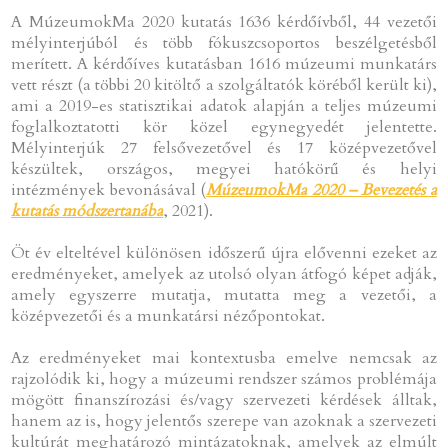
A MúzeumokMa 2020 kutatás 1636 kérdőívből, 44 vezetői
mélyinterjúból és több fókuszcsoportos beszélgetésből
merített. A kérdőíves kutatásban 1616 múzeumi munkatárs
vett részt (a többi 20 kitöltő a szolgáltatók köréből került ki),
ami a 2019-es statisztikai adatok alapján a teljes múzeumi
foglalkoztatotti kör közel egynegyedét jelentette.
Mélyinterjúk 27 felsővezetővel és 17 középvezetővel
készültek, országos, megyei hatókörű és helyi
intézmények bevonásával (
MúzeumokMa 2020 – Bevezetés a
kutatás módszertanába
, 2021).
Öt év elteltével különösen időszerű újra elővenni ezeket az
eredményeket, amelyek az utolsó olyan átfogó képet adják,
amely egyszerre mutatja, mutatta meg a vezetői, a
középvezetői és a munkatársi nézőpontokat.
Az eredményeket mai kontextusba emelve nemcsak az
rajzolódik ki, hogy a múzeumi rendszer számos problémája
mögött finanszírozási és/vagy szervezeti kérdések álltak,
hanem az is, hogy jelentős szerepe van azoknak a szervezeti
kultúrát meghatározó mintázatoknak, amelyek az elmúlt