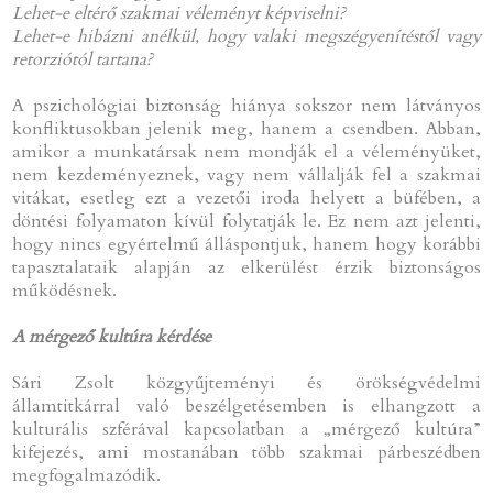
Lehet-e eltérő szakmai véleményt képviselni?
Lehet-e hibázni anélkül, hogy valaki megszégyenítéstől vagy
retorziótól tartana?
A pszichológiai biztonság hiánya sokszor nem látványos
konfliktusokban jelenik meg, hanem a csendben. Abban,
amikor a munkatársak nem mondják el a véleményüket,
nem kezdeményeznek, vagy nem vállalják fel a szakmai
vitákat, esetleg ezt a vezetői iroda helyett a büfében, a
döntési folyamaton kívül folytatják le. Ez nem azt jelenti,
hogy nincs egyértelmű álláspontjuk, hanem hogy korábbi
tapasztalataik alapján az elkerülést érzik biztonságos
működésnek.
A mérgező kultúra kérdése
Sári Zsolt közgyűjteményi és örökségvédelmi
államtitkárral való beszélgetésemben is elhangzott a
kulturális szférával kapcsolatban a „mérgező kultúra”
kifejezés, ami mostanában több szakmai párbeszédben
megfogalmazódik.