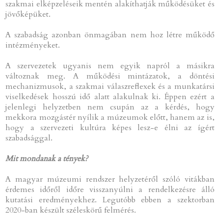
szakmai elképzeléseik mentén alakíthatják működésüket és
jövőképüket.
A szabadság azonban önmagában nem hoz létre működő
intézményeket.
A szervezetek ugyanis nem egyik napról a másikra
változnak meg. A működési mintázatok, a döntési
mechanizmusok, a szakmai válaszreflexek és a munkatársi
viselkedések hosszú idő alatt alakulnak ki. Éppen ezért a
jelenlegi helyzetben nem csupán az a kérdés, hogy
mekkora mozgástér nyílik a múzeumok előtt, hanem az is,
hogy a szervezeti kultúra képes lesz-e élni az ígért
szabadsággal.
Mit mondanak a tények?
A magyar múzeumi rendszer helyzetéről szóló vitákban
érdemes időről időre visszanyúlni a rendelkezésre álló
kutatási eredményekhez. Legutóbb ebben a szektorban
2020-ban készült széleskörű felmérés.