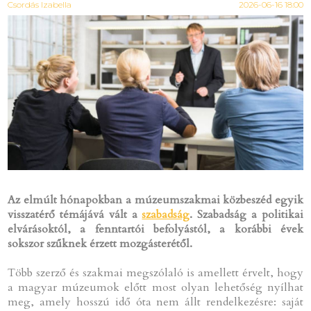
Csordás Izabella
2026-06-16 18:00
Az elmúlt hónapokban a múzeumszakmai közbeszéd egyik
visszatérő témájává vált a
szabadság
. Szabadság a politikai
elvárásoktól, a fenntartói befolyástól, a korábbi évek
sokszor szűknek érzett mozgásterétől.
Több szerző és szakmai megszólaló is amellett érvelt, hogy
a magyar múzeumok előtt most olyan lehetőség nyílhat
meg, amely hosszú idő óta nem állt rendelkezésre: saját