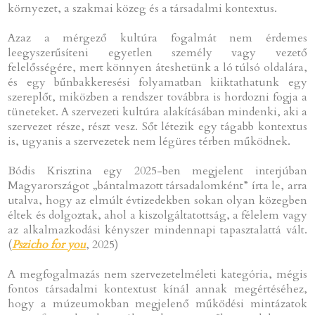
környezet, a szakmai közeg és a társadalmi kontextus.
Azaz a mérgező kultúra fogalmát nem érdemes
leegyszerűsíteni egyetlen személy vagy vezető
felelősségére, mert könnyen áteshetünk a ló túlsó oldalára,
és egy bűnbakkeresési folyamatban kiiktathatunk egy
szereplőt, miközben a rendszer továbbra is hordozni fogja a
tüneteket. A szervezeti kultúra alakításában mindenki, aki a
szervezet része, részt vesz. Sőt létezik egy tágabb kontextus
is, ugyanis a szervezetek nem légüres térben működnek.
Bódis Krisztina egy 2025-ben megjelent interjúban
Magyarországot „bántalmazott társadalomként” írta le, arra
utalva, hogy az elmúlt évtizedekben sokan olyan közegben
éltek és dolgoztak, ahol a kiszolgáltatottság, a félelem vagy
az alkalmazkodási kényszer mindennapi tapasztalattá vált.
(
Pszicho for you
, 2025)
A megfogalmazás nem szervezetelméleti kategória, mégis
fontos társadalmi kontextust kínál annak megértéséhez,
hogy a múzeumokban megjelenő működési mintázatok