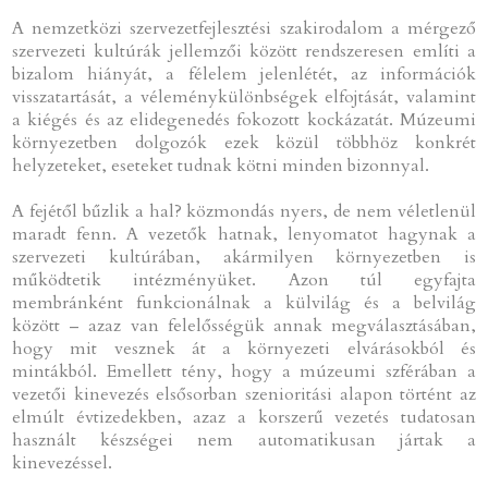
A nemzetközi szervezetfejlesztési szakirodalom a mérgező
szervezeti kultúrák jellemzői között rendszeresen említi a
bizalom hiányát, a félelem jelenlétét, az információk
visszatartását, a véleménykülönbségek elfojtását, valamint
a kiégés és az elidegenedés fokozott kockázatát. Múzeumi
környezetben dolgozók ezek közül többhöz konkrét
helyzeteket, eseteket tudnak kötni minden bizonnyal.
A fejétől bűzlik a hal? közmondás nyers, de nem véletlenül
maradt fenn. A vezetők hatnak, lenyomatot hagynak a
szervezeti kultúrában, akármilyen környezetben is
működtetik intézményüket. Azon túl egyfajta
membránként funkcionálnak a külvilág és a belvilág
között – azaz van felelősségük annak megválasztásában,
hogy mit vesznek át a környezeti elvárásokból és
mintákból. Emellett tény, hogy a múzeumi szférában a
vezetői kinevezés elsősorban szenioritási alapon történt az
elmúlt évtizedekben, azaz a korszerű vezetés tudatosan
használt készségei nem automatikusan jártak a
kinevezéssel.