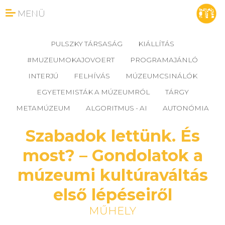
MENÜ
PULSZKY TÁRSASÁG
KIÁLLÍTÁS
#MUZEUMOKAJOVOERT
PROGRAMAJÁNLÓ
INTERJÚ
FELHÍVÁS
MÚZEUMCSINÁLÓK
EGYETEMISTÁK A MÚZEUMRÓL
TÁRGY
METAMÚZEUM
ALGORITMUS - AI
AUTONÓMIA
Szabadok lettünk. És
most? – Gondolatok a
múzeumi kultúraváltás
első lépéseiről
MŰHELY