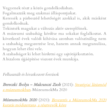
Vegyenek részt a közös gondolkodásban.
Fogalmazzák meg szakmai álláspontjukat.
Keressék a párbeszéd lehetőségét azokkal is, akik másként
gondolkodnak.
Tekintsék magukat a változás aktív szereplőinek.
A múzeumi szabadság kérdése ma sokakat foglalkoztat. A
következő évek valódi kihívása azonban valószínűleg nem
a szabadság megszerzése lesz, hanem annak megtanulása,
hogyan lehet élni vele.
A szabadságot ki lehet hirdetni egy sajtótájékoztatón.
A bizalom újjáépítése viszont évek munkája.
Felhasznált és hivatkozott források
Bereczki Ibolya – Makranczi Zsolt
(2021):
Stratégiai látásmód
a múzeumokban
. MúzeumokMa 2020
MúzeumokMa 2020
(2021):
Bevezetés a MúzeumokMa 2020
kutatás módszertana, a résztvevők köre