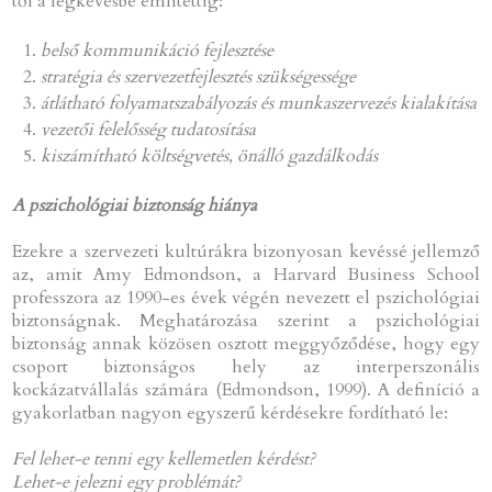
től a legkevésbé említettig:
belső kommunikáció fejlesztése
stratégia és szervezetfejlesztés szükségessége
átlátható folyamatszabályozás és munkaszervezés kialakítása
vezetői felelősség tudatosítása
kiszámítható költségvetés, önálló gazdálkodás
A pszichológiai biztonság hiánya
Ezekre a szervezeti kultúrákra bizonyosan kevéssé jellemző
az, amit Amy Edmondson, a Harvard Business School
professzora az 1990-es évek végén nevezett el pszichológiai
biztonságnak. Meghatározása szerint a pszichológiai
biztonság annak közösen osztott meggyőződése, hogy egy
csoport biztonságos hely az interperszonális
kockázatvállalás számára (Edmondson, 1999). A definíció a
gyakorlatban nagyon egyszerű kérdésekre fordítható le:
Fel lehet-e tenni egy kellemetlen kérdést?
Lehet-e jelezni egy problémát?