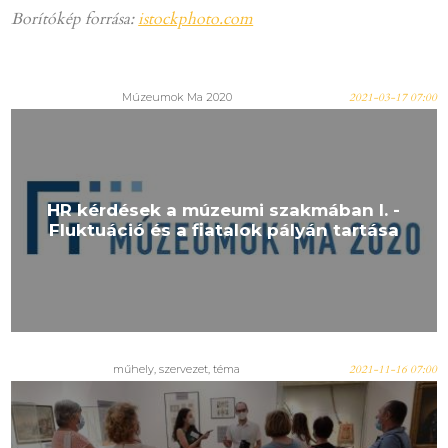
Borítókép forrása:
istockphoto.com
Múzeumok Ma 2020
2021-03-17 07:00
HR kérdések a múzeumi szakmában I. -
Fluktuáció és a fiatalok pályán tartása
műhely, szervezet, téma
2021-11-16 07:00