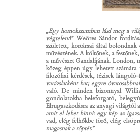
„
Egy homokszemben lásd meg a világo
végtelent
!” Weöres Sándor fordítá
született, kortársai által bolondna
művészének. A költőnek, a festőnek
a művészet Gandalfjának. London, mi
közeg éppen úgy lehetett számára i
filozófiai kérdések, tézisek lángoló-
varázslatként hat; egyre óvatosabbna
való. De minden bizonnyal Willi
gondolatokba beleforgató, belegyúr
Elrugaszkodásra az anyagi világtól a 
amit el lehet hinni: egy kép az igazs
vad, elég felhőkbe törő, elég elsö
magasnak a röptét
.”