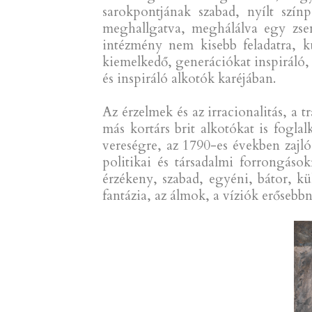
sarokpontjának szabad, nyílt szín
meghallgatva, meghálálva egy zsen
intézmény nem kisebb feladatra, ku
kiemelkedő, generációkat inspiráló, 
és inspiráló alkotók karéjában.
Az érzelmek és az irracionalitás, a t
más kortárs brit alkotókat is fogl
vereségre, az 1790-es években zajló
politikai és társadalmi forrongáso
érzékeny, szabad, egyéni, bátor, kü
fantázia, az álmok, a víziók erősebb