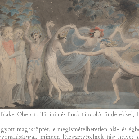
lake: Oberon, Titánia és Puck táncoló tündérekkel, 
gyott magasröptét, e megismételhetetlen alá- és égbesz
yvonalúsággal, minden lélegzetvételnek tág helyet