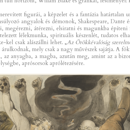
n túli horizont, Willam Blake és grafikái, festményei:
erevített figurái, a képzelet és a fantázia határtalan
ensúlyozó angyalok és démonok, Shakespeare, Dante és
, megérezni, átérezni, elsiratni és magunkba építeni
lezett lélekmunka, spirituális készenlét, tudatos elh
kel csak alászállni lehet. „
Az Örökkévalóság szerelm
l árulkodnak, mely csak a nagy művészek sajátja. A fók
tbe, az anyagba, a magba, azután meg, amint az a biz
élységbe, aprósorsok aprólétezésére.