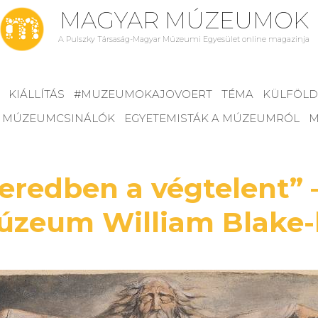
MAGYAR MÚZEUMOK
A Pulszky Társaság-Magyar Múzeumi Egyesület online magazinja
KIÁLLÍTÁS
#MUZEUMOKAJOVOERT
TÉMA
KÜLFÖLD
MÚZEUMCSINÁLÓK
EGYETEMISTÁK A MÚZEUMRÓL
M
yeredben a végtelent” 
zeum William Blake-k