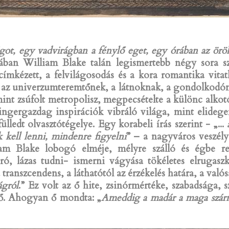
t, egy vadvirágban a fénylő eget, egy órában az örökk
sában William Blake talán legismertebb négy sora 
k címkézett, a felvilágosodás és a kora romantika vit
, az univerzumteremtőnek, a látnoknak, a gondolkodóna
nt zsúfolt metropolisz, megpecsételte a különc alkot
ngergazdag inspirációk vibráló világa, mint elidege
fülledt olvasztótégelye. Egy korabeli írás szerint - „...
k kell lenni, mindenre figyelni
” – a nagyváros veszél
am Blake lobogó elméje, mélyre szálló és égbe 
ó, lázas tudni- ismerni vágyása tökéletes elrugaszk
transzcendens, a láthatótól az érzékelés határa, a valós
ágról
.” Ez volt az ő hite, zsinórmértéke, szabadsága, 
prő. Ahogyan ő mondta: „
Ameddig a madár a maga szárn