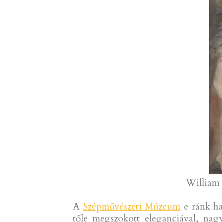
William B
A
Szépművészeti Múzeum
e ránk ha
tőle megszokott eleganciával, nag