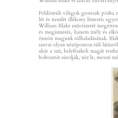
William Blake és szavai: szivárványo
Földöntúli világok groteszk pózba m
lét és nemlét illékony limesén egy
William Blake művészetét megérteni
és megismerés, hanem mély és elköte
önnön magunk túlhaladásának. Blake-
szavai olyan nézőponton túli látásró
akár a szú, belefészkeli magát tes
boltozatát súrolják, néz le, messzi m