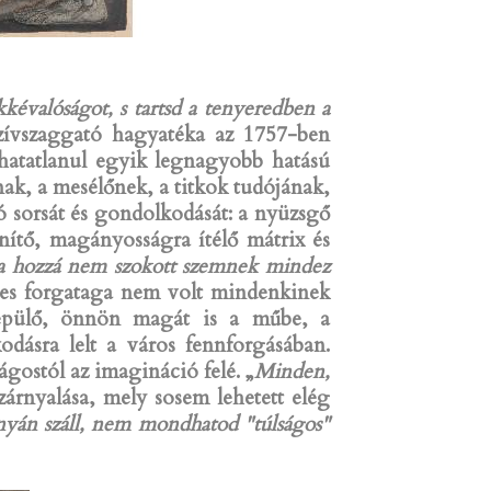
évalóságot, s tartsd a tenyeredben a
szívszaggató hagyatéka az 1757-ben
athatatlanul egyik legnagyobb hatású
k, a mesélőnek, a titkok tudójának,
ó sorsát és gondolkodását: a nyüzsgő
nítő, magányosságra ítélő mátrix és
a hozzá nem szokott szemnek mindez
yes forgataga nem volt mindenkinek
repülő, önnön magát is a műbe, a
odásra lelt a város fennforgásában.
ágostól az imagináció felé. „
Minden,
szárnyalása, mely sosem lehetett elég
yán száll, nem mondhatod "túlságos"