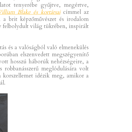
latot tenyerébe gyűjtve, megértve,
lliam Blake és kortársai
címmel az
ni a brit képzőművészet és irodalom
felbolydult világ tükrében, inspirált
litás és a valóságból való elmenekülés
áborúban elszenvedett megszégyenítő
ívott hosszú háborúk nehézségeire, a
és robbanásszerű meglódulására volt
 a korszellemet idézik meg, amikor a
ál.