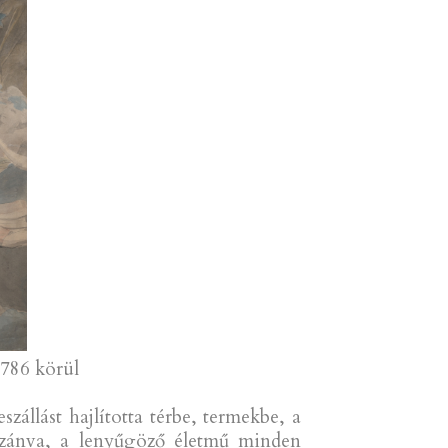
1786 körül
állást hajlította térbe, termekbe, a
 szánva, a lenyűgöző életmű minden