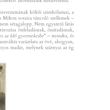
 kollektív látomásaink misztériuma.
 univerzumának költői szimbólumai, a
 Milton soraira táncoló szellemek –
 nem sétagalopp. Nem egyszerű látás
atározása önfeladásnak, önátadásnak,
es az Idő gyermekeibe
” – mondta, és
uszváltás varázslata az övé, ahogyan,
onyos madár, melynek szárnyai az ég