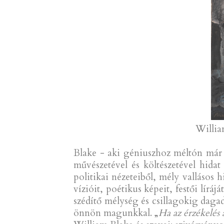
Willia
Blake - aki géniuszhoz méltón már tí
művészetével és költészetével hidat 
politikai nézeteiből, mély vallásos
vízióit, poétikus képeit, festői lírá
szédítő mélység és csillagokig dagad
önnön magunkkal. „
Ha az érzékelés