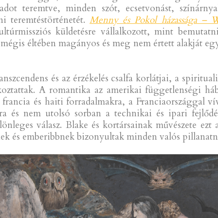
padot teremtve, minden szót, ecsetvonást, színárnya
i teremtéstörténetét.
Menny és Pokol házassága – Wi
ltúrmissziós küldetésre vállalkozott, mint bemutat
mégis éltében magányos és meg nem értett alakját egy 
ranszcendens és az érzékelés csalfa korlátjai, a spiritua
alkoztattak. A romantika az amerikai függetlenségi h
 francia és haiti forradalmakra, a Franciaországgal v
kra és nem utolsó sorban a technikai és ipari fejlőd
lönleges válasz. Blake és kortársainak művészete ezt
nek és emberibbnek bizonyultak minden valós pillanatn