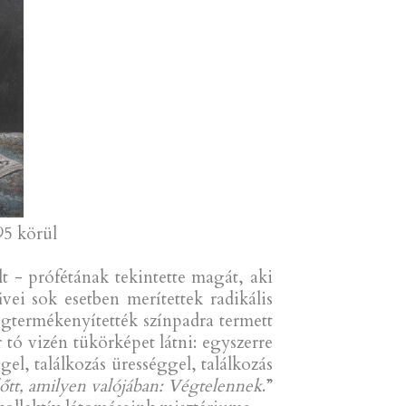
5 körül
lt - prófétának tekintette magát, aki
űvei sok esetben merítettek radikális
egtermékenyítették színpadra termett
r tó vizén tükörképet látni: egyszerre
el, találkozás ürességgel, találkozás
lőtt, amilyen valójában: Végtelennek
.”