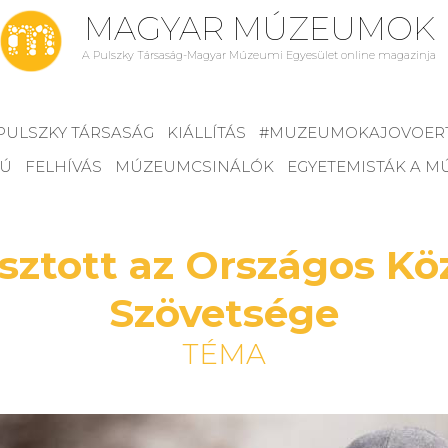
MAGYAR MÚZEUMOK
A Pulszky Társaság-Magyar Múzeumi Egyesület online magazinja
PULSZKY TÁRSASÁG
KIÁLLÍTÁS
#MUZEUMOKAJOVOER
JÚ
FELHÍVÁS
MÚZEUMCSINÁLÓK
EGYETEMISTÁK A 
asztott az Országos 
Szövetsége
TÉMA