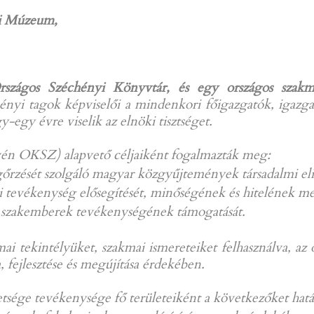
i Múzeum,
rszágos Széchényi Könyvtár, és egy országos szak
nyi tagok képviselői a mindenkori főigazgatók, igazga
y-egy évre viselik az elnöki tisztséget.
nevén OKSZ) alapvető céljaiként fogalmazták meg:
gőrzését szolgáló magyar közgyűjtemények társadalmi el
ri tevékenység elősegítését, minőségének és hitelének m
szakemberek tevékenységének támogatását.
kmai tekintélyüket, szakmai ismereteiket felhasználva, a
 fejlesztése és megújítása érdekében.
ége tevékenysége fő területeiként a következőket hatá