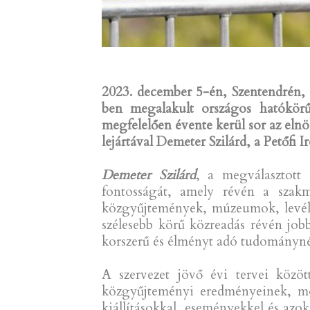
2023. december 5-én, Szentendrén, 
ben megalakult országos hatókörű
megfelelően évente kerül sor az elnö
lejártával Demeter Szilárd, a Petőfi
Demeter Szilárd
, a megválasztott
fontosságát, amely révén a szakma
közgyűjtemények, múzeumok, levéltá
szélesebb körű közreadás révén job
korszerű és élményt adó tudományné
A szervezet jövő évi tervei közö
közgyűjteményi eredményeinek, mód
kiállításokkal, eseményekkel és az