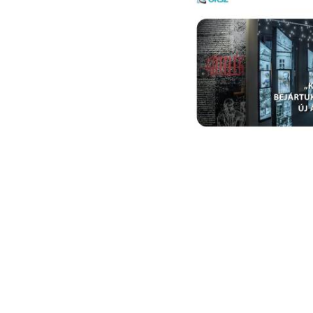
Megújult
Közgyű
Szövetség