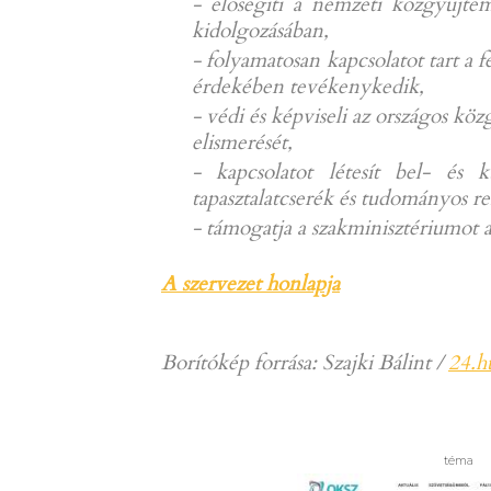
- elősegíti a nemzeti közgyűjt
kidolgozásában,
- folyamatosan kapcsolatot tart 
érdekében tevékenykedik,
- védi és képviseli az országos k
elismerését,
- kapcsolatot létesít bel- és 
tapasztalatcserék és tudományos 
- támogatja a szakminisztériumot
A szervezet honlapja
Borítókép forrása: Szajki Bálint /
24.h
téma