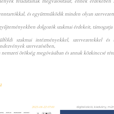
emények feladatainak megvalósítását, ennek érdekébe
a fenntartókkal, és együttműködik minden olyan szervez
özgyűjteményekben dolgozók szakmai érdekeit, támogatja 
külföldi szakmai intézményekkel, szervezetekkel és 
rendezvények szervezésében,
 a nemzeti örökség megóvásában és annak közkinccsé tét
u
2023-08-22 07:00
digitalizáció, kiadvány, mű