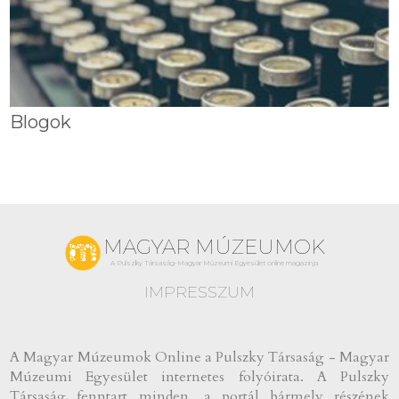
Blogok
MAGYAR MÚZEUMOK
A Pulszky Társaság-Magyar Múzeumi Egyesület online magazinja
IMPRESSZUM
A Magyar Múzeumok Online a Pulszky Társaság - Magyar
Múzeumi Egyesület internetes folyóirata. A Pulszky
Társaság fenntart minden, a portál bármely részének