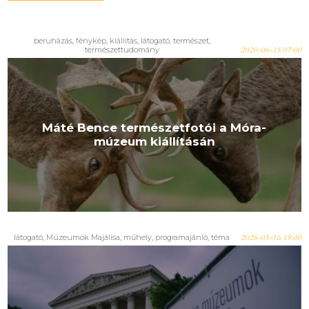
beruházás, fénykép, kiállítás, látogató, természet,
természettudomány
2020-06-15 07:00
Máté Bence természetfotói a Móra-
múzeum kiállításán
látogató, Múzeumok Majálisa, műhely, programajánló, téma
2026-05-16 19:00