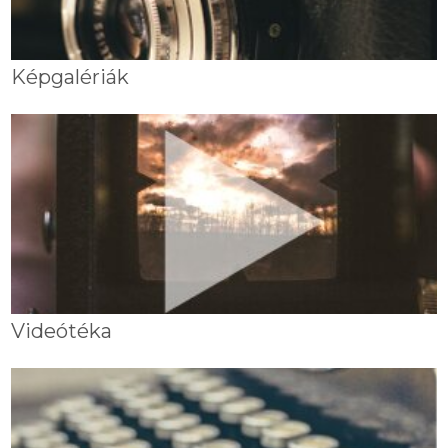
Képgalériák
Videótéka