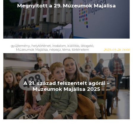
Megnyitott a 29. Múzeumok Majálisa
gyűjtemény, helytörténet, irodalom, kiállítás, látogató,
Múzeumok Majálisa, néprajz, téma, történelem
2025-05-26 16:00
A 21. század felszentelt agórái –
Múzeumok Majálisa 2025