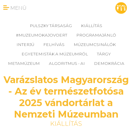
MENÜ
PULSZKY TÁRSASÁG
KIÁLLÍTÁS
#MUZEUMOKAJOVOERT
PROGRAMAJÁNLÓ
INTERJÚ
FELHÍVÁS
MÚZEUMCSINÁLÓK
EGYETEMISTÁK A MÚZEUMRÓL
TÁRGY
METAMÚZEUM
ALGORITMUS - AI
DEMOKRÁCIA
Varázslatos Magyarország
- Az év természetfotósa
2025 vándortárlat a
Nemzeti Múzeumban
KIÁLLÍTÁS