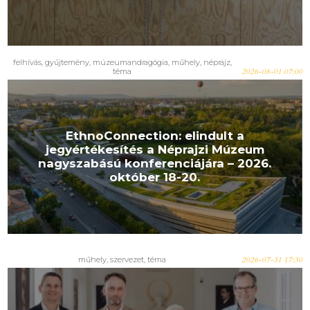
felhívás
,
gyűjtemény
,
múzeumandragógia
,
műhely
,
néprajz
,
téma
2026-08-01 07:00
EthnoConnection: elindult a
jegyértékesítés a Néprajzi Múzeum
nagyszabású konferenciájára – 2026.
október 18-20.
műhely
,
szervezet
,
téma
2026-07-31 17:30