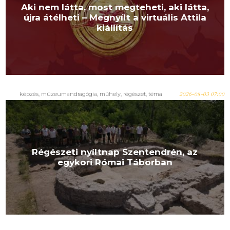
Aki nem látta, most megteheti, aki látta,
újra átélheti – Megnyílt a virtuális Attila
kiállítás
képzés
,
múzeumandragógia
,
műhely
,
régészet
,
téma
2026-08-03 07:00
Régészeti nyíltnap Szentendrén, az
egykori Római Táborban