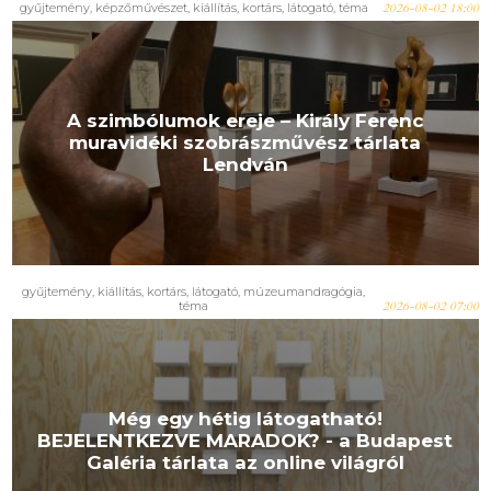
gyűjtemény
,
képzőművészet
,
kiállítás
,
kortárs
,
látogató
,
téma
2026-08-02 18:00
A szimbólumok ereje – Király Ferenc
muravidéki szobrászművész tárlata
Lendván
gyűjtemény
,
kiállítás
,
kortárs
,
látogató
,
múzeumandragógia
,
téma
2026-08-02 07:00
Még egy hétig látogatható!
BEJELENTKEZVE MARADOK? - a Budapest
Galéria tárlata az online világról