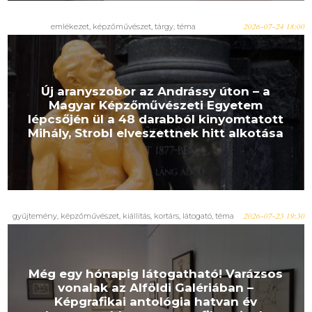
emlékezet
,
képzőművészet
,
tárgy
,
téma
2026-07-24 18:00
Új aranyszobor az Andrássy úton – a
Magyar Képzőművészeti Egyetem
lépcsőjén ül a 48 darabból kinyomtatott
Mihály, Strobl elveszettnek hitt alkotása
gyűjtemény
,
képzőművészet
,
kiállítás
,
kortárs
,
látogató
,
téma
2026-07-23 19:30
Még egy hónapig látogatható! Varázsos
vonalak az Alföldi Galériában –
Képgrafikai antológia hatvan év