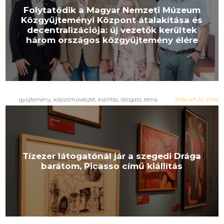
Folytatódik a Magyar Nemzeti Múzeum
Közgyűjteményi Központ átalakítása és
decentralizációja: új vezetők kerültek
három országos közgyűjtemény élére
gyűjtemény
,
képzőművészet
,
kiállítás
,
látogató
,
téma
2026-07-31 07:00
Tízezer látogatónál jár a szegedi Drága
barátom, Picasso című kiállítás