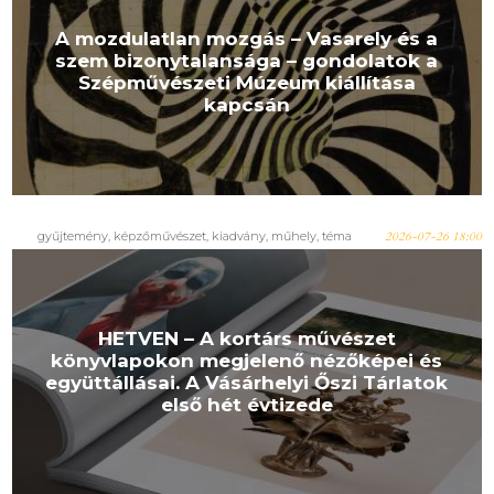
A mozdulatlan mozgás – Vasarely és a
szem bizonytalansága – gondolatok a
Szépművészeti Múzeum kiállítása
kapcsán
gyűjtemény
,
képzőművészet
,
kiadvány
,
műhely
,
téma
2026-07-26 18:00
HETVEN – A kortárs művészet
könyvlapokon megjelenő nézőképei és
együttállásai. A Vásárhelyi Őszi Tárlatok
első hét évtizede