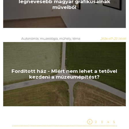
legnevesebb magyar grafikusainak
műveiből
Autonómia
,
muzeológia
,
műhely
,
téma
2026-07-22 18:00
Fordított ház - Miért nem lehet a tetővel
kezdeni a múzeumépítést?
1
2
3
4
5