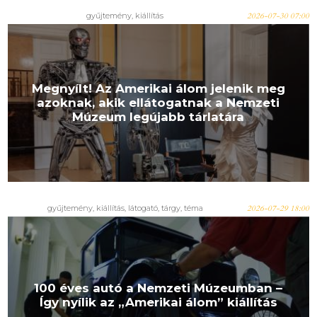
gyűjtemény
,
kiállítás
2026-07-30 07:00
Megnyílt! Az Amerikai álom jelenik meg
azoknak, akik ellátogatnak a Nemzeti
Múzeum legújabb tárlatára
gyűjtemény
,
kiállítás
,
látogató
,
tárgy
,
téma
2026-07-29 18:00
100 éves autó a Nemzeti Múzeumban –
Így nyílik az „Amerikai álom” kiállítás