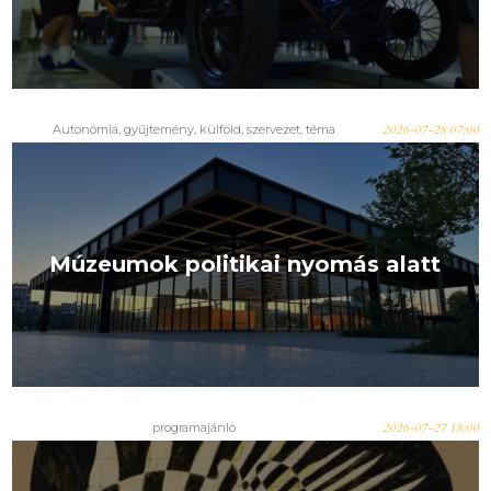
Autonómia
,
gyűjtemény
,
külföld
,
szervezet
,
téma
2026-07-28 07:00
Múzeumok politikai nyomás alatt
programajánló
2026-07-27 18:00