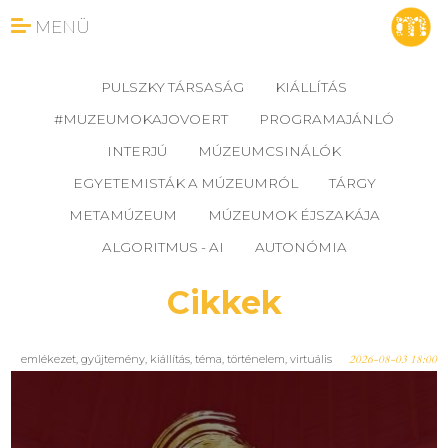
MENÜ
PULSZKY TÁRSASÁG
KIÁLLÍTÁS
#MUZEUMOKAJOVOERT
PROGRAMAJÁNLÓ
INTERJÚ
MÚZEUMCSINÁLÓK
EGYETEMISTÁK A MÚZEUMRÓL
TÁRGY
METAMÚZEUM
MÚZEUMOK ÉJSZAKÁJA
ALGORITMUS - AI
AUTONÓMIA
Cikkek
emlékezet
,
gyűjtemény
,
kiállítás
,
téma
,
történelem
,
virtuális
2026-08-03 18:00