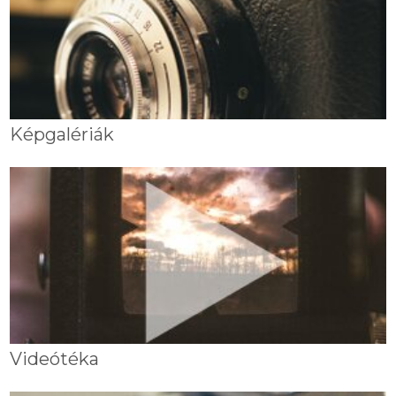
Képgalériák
Videótéka