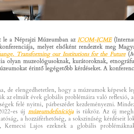
ott le a Néprajzi Múzeumban az
ICOM-ICME
(Intern
konferenciája, melyet elsőként rendeztek meg Mag
ge. Transforming our Institutions for the Future
(
M
ia olyan muzeológusoknak, kurátoroknak, etnográfu
zeumokat érintő legégetőbb kérdéseket. A konferenci
ma, de elengedhetetlen, hogy a múzeumok képesek leg
k az elmúlt évek globális problémáira való reflexió, a
bbségek felé nyitni, párbeszédet kezdeményezni. Mi
2022-es új
múzeumdefiníciója
is tükröz. Az új megha
thatóság, a hozzáférhetőség, a sokszínűség kérdéseit lok
 Kemecsi Lajos ezeknek a globális problémáknak