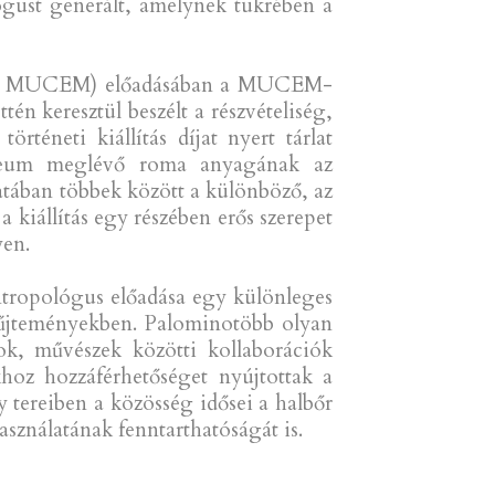
gust generált, amelynek tükrében a
tve: MUCEM) előadásában a MUCEM-
tén keresztül beszélt a részvételiség,
téneti kiállítás díjat nyert tárlat
úzeum meglévő roma anyagának az
amatában többek között a különböző, az
a kiállítás egy részében erős szerepet
yen.
ntropológus előadása egy különleges
gyűjteményekben. Palominotöbb olyan
ok, művészek közötti kollaborációk
oz hozzáférhetőséget nyújtottak a
y tereiben a közösség idősei a halbőr
sználatának fenntarthatóságát is.