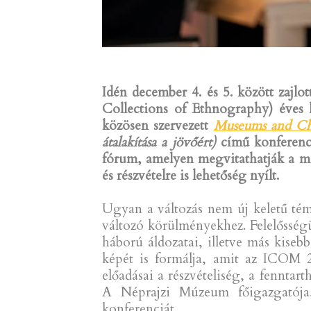
Idén december 4. és 5. között zajl
Collections of Ethnography)
éves 
közösen szervezett
Museums and Chan
átalakítása a jövőért)
című konferenc
fórum, amelyen megvitathatják a mú
és részvételre is lehetőség nyílt.
Ugyan a változás nem új keletű té
változó körülményekhez. Felelősségü
háború áldozatai, illetve más kise
képét is formálja, amit az ICOM 
előadásai a részvételiség, a fenntar
A Néprajzi Múzeum főigazgatója,
konferenciát.