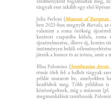
eredményként fogalmazták meg, hog
tárgyalt eset inkább egy első lépésne
Julia Ferloni (
Museum of European a
ben 2023-ban megnyílt
Barvalo
, az
valamint a roma örökség újraértelm
kurátori csapatába külsős, rom
újraértelmezése, illetve új, kortárs 
intézményen belüli véleményeltérések 
játszik a humor és az irónia, amit
Elisa Palomino (
Smithsonian Arctic 
témát ölelt fel: a halbőr tárgyak 
példát mutatott be, amelyekben ha
kezdődtek meg. Több példában is 
közösségeknek, míg a múzeum (pl.
megmunkálását taníthassák. Palomino