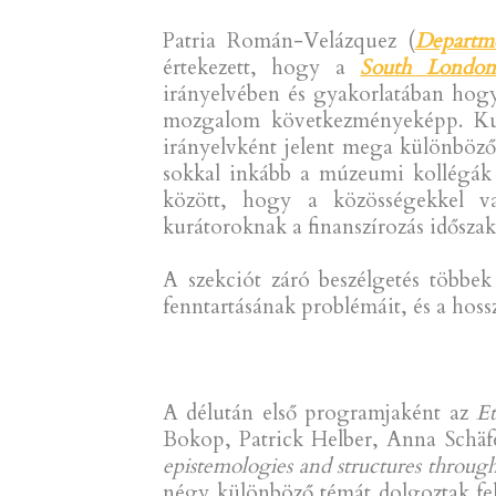
Patria Román-Velázquez (
Departme
értekezett, hogy a
South London
irányelvében és gyakorlatában hog
mozgalom következményeképp. Kut
irányelvként jelent mega különböző
sokkal inkább a múzeumi kollégák e
között, hogy a közösségekkel va
kurátoroknak a finanszírozás időszak
A szekciót záró beszélgetés többe
fenntartásának problémáit, és a hoss
A délután első programjaként az
E
Bokop, Patrick Helber, Anna Schäfe
epistemologies and structures through
négy különböző témát dolgoztak fel: 