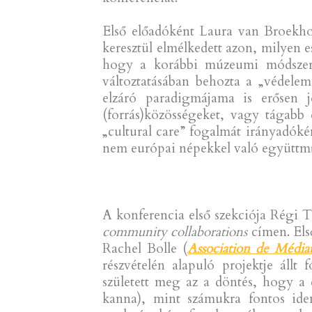
Első előadóként Laura van Broekh
keresztül elmélkedett azon, milyen 
hogy a korábbi múzeumi módszerek
változtatásában behozta a „védele
elzáró paradigmájama is erősen j
(forrás)közösségeket, vagy tágabb
„cultural care” fogalmát irányadóké
nem európai népekkel való együttmű
A konferencia első szekciója Régi
community collaborations
címen. Els
Rachel Bolle (
Association de Médiatr
részvételén alapuló projektje áll
született meg az a döntés, hogy a c
kanna), mint számukra fontos iden