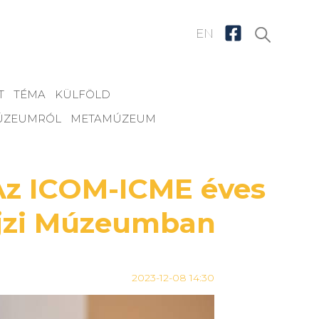
EN
T
TÉMA
KÜLFÖLD
MÚZEUMRÓL
METAMÚZEUM
 Az ICOM-ICME éves
ajzi Múzeumban
2023-12-08 14:30