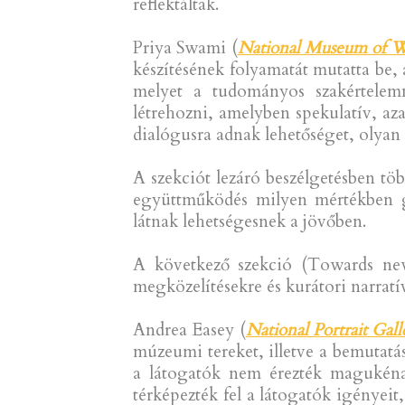
A workshopot követően Serena Ie
(
Againstthegrain: creative engagemen
hallgathatták meg a résztvevők.
Alice Christophe (
British Museum
)
viselő előadásában arra mutatott
használatának jelentésteremtő ereje
Oceanic Red
című kiállításának fejles
Laura Osorio Sunnucks (
Linden-M
tudomány határvonalain játszó proje