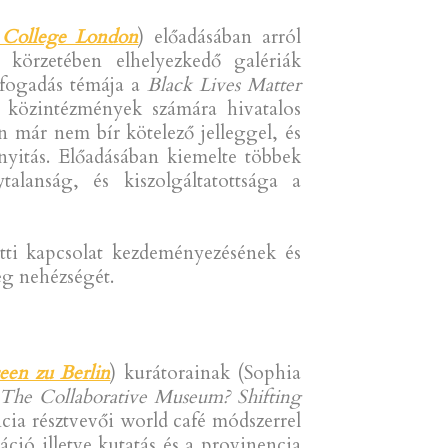
s College London
) előadásában arról
 körzetében elhelyezkedő galériák
efogadás témája a
Black Lives Matter
közintézmények számára hivatalos
 már nem bír kötelező jelleggel, és
nyitás. Előadásában kiemelte többek
lanság, és kiszolgáltatottsága a
tti kapcsolat kezdeményezésének és
ég nehézségét.
een zu Berlin
) kurátorainak (Sophia
The Collaborative Museum? Shifting
cia résztvevői world café módszerrel
áció illetve kutatás és a provinencia