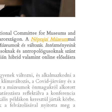
ational Committee for Museums and
yarországon. A
Néprajzi Múzeum
mal
úzeumok és változás. Intézményeink
soknak és antropológusoknak szánt
án hibrid valamint online előadásra
yenek változni, és alkalmazkodni a
 klímaváltozás, a Covid-járvány és a
ndez a múzeumok önmagukról alkotott
tározásra reflektálva a konferencia
ális példákon keresztül járták körbe.
 a felvázolásával nyitotta meg a