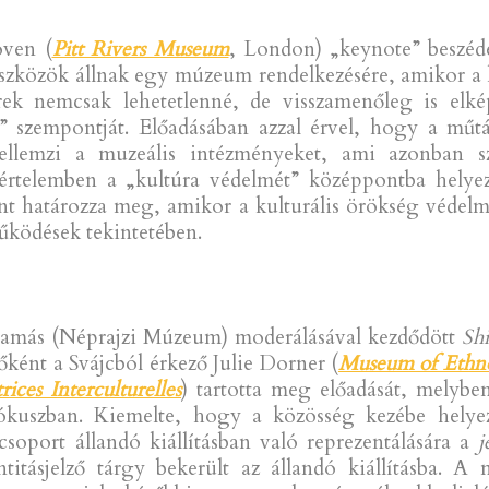
oven (
Pitt Rivers Museum
, London) „keynote” beszéd
eszközök állnak egy múzeum rendelkezésére, amikor a 
 nemcsak lehetetlenné, de visszamenőleg is elkép
m” szempontját. Előadásában azzal érvel, hogy a műt
ellemzi a muzeális intézményeket, ami azonban s
 értelemben a „kultúra védelmét” középpontba helyez
nt határozza meg, amikor a kulturális örökség védelmé
ködések tekintetében.
 Tamás (Néprajzi Múzeum) moderálásával kezdődött
Sh
őként a Svájcból érkező Julie Dorner (
Museum of Ethn
ices Interculturelles
) tartotta meg előadását, melybe
t fókuszban. Kiemelte, hogy a közösség kezébe hely
soport állandó kiállításban való reprezentálására a
j
titásjelző tárgy bekerült az állandó kiállításba. 