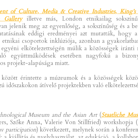
nt of Culture, Media & Creative Industries, King’
 Gallery
illetve más, London etnikailag sokszínű
yan jelenik meg az egyenlőség, a sokszínűség és a b
atásának eddigi eredményei azt mutatták, hogy a 
 etnikai csoportok inklúziója, azonban a gyakorlatban
gyéni elkötelezettségén múlik a közösségek iránti 
ló együttműködések esetében nagyfokú a bizonyta
os projekt-alapúsága miatt.
k között érintette a múzeumok és a közösségek közö
zú időszakokon átívelő projektekben való elkötelezetts
thnological Museum and the Asian Art
(
Staatliche Mus
rs, Szőke Anna, Valerie Von Stillfried) workshopja (
v participation
) következett, melynek során a konferen
a kiállítás és nyelvhasználat, az edukáció, a kollabor