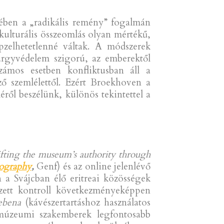
ében a „radikális remény” fogalmán
kulturális összeomlás olyan mértékű,
zelhetetlenné váltak. A módszerek
árgyvédelem szigorú, az emberektől
zámos esetben konfliktusban áll a
ő szemlélettől. Ezért Broekhoven a
ről beszélünk, különös tekintettel a
ifting the museum’s authority through
ography
,
Genf) és az online jelenlévő
n a Svájcban élő eritreai közösségek
ezett kontroll következményeképpen
ebena
(kávészertartáshoz használatos
A múzeumi szakemberek legfontosabb