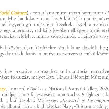
rvolino (ICME/King’s College London) moderálásáv
ts in therepresentation of culturalcollections
), mely
Museums in Full Colour: Transforming Exhibition Mak
 rá, hogy a kultúrák és különböző nézőpontok mú
 van. A színekkel való kurátori gyakorlatokról a hono
ztésén keresztül beszélt.
useum
) a British Museum három éve tartó, latin-am
ktet mutatott be. A projekt során az írók és költők a 