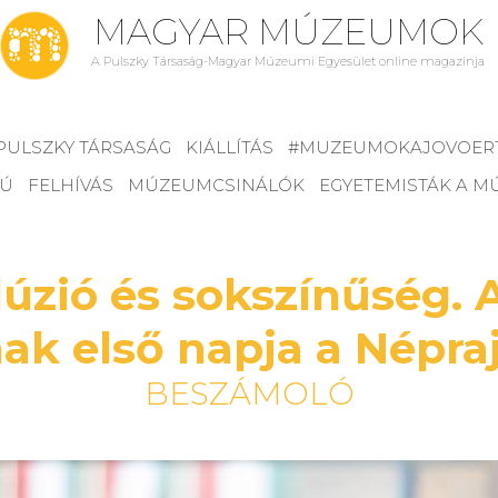
MAGYAR MÚZEUMOK
A Pulszky Társaság-Magyar Múzeumi Egyesület online magazinja
PULSZKY TÁRSASÁG
KIÁLLÍTÁS
#MUZEUMOKAJOVOER
JÚ
FELHÍVÁS
MÚZEUMCSINÁLÓK
EGYETEMISTÁK A 
klúzió és sokszínűség.
nak első napja a Népr
BESZÁMOLÓ