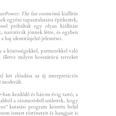
al következett a második szekció
ben négy online résztvevő előadását
ing through Colour Narratives
címet
zeumi reprezentációjában a színek
lulu-i
Bishop Museum
Ka ‘UlaWena:
erikai írókat bevonó, a fikció és a
múzeum adattári forrásaitújraolvasva