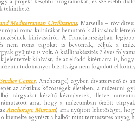
y a projekt későbbi programokat, és szélesebb dialó
k tekinthető.
nd Mediterranean Civilisations
, Marseille – rövidí
 európai roma kultúrákat bemutató kiállításának létrejöt
ezésének kihívásairól. A Franciaországban legjobb tör
a és nem roma tagokat is bevontak, céljuk a m
tárgyak gyűjtése is volt. A kiállításkészítés 7 éves foly
jelentettek kihívást, de az előadó kitért arra is, hogy 
 a múzeum tudományos bizottsága nem fogadott el könn
Studies Center
, Anchorage) egyben divattervező és a
szerepét az arktikus közösségek életében, a múzeumi 
lbőr tárgyakat készítő kézművesek, illetve múzeum
rámutatott arra, hogy a múzeumban őrzött tárgyakh
 az
Anchorage Museum
) arra nyújtott lehetőséget, hog
 kiemelte egyrészt a halbőr mint természetes anyag ha