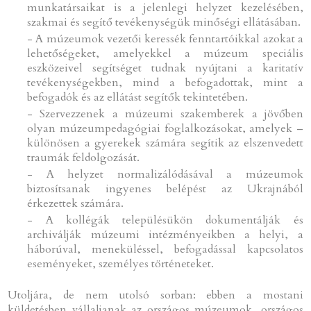
munkatársaikat is a jelenlegi helyzet kezelésében,
szakmai és segítő tevékenységük minőségi ellátásában.
- A múzeumok vezetői keressék fenntartóikkal azokat a
lehetőségeket, amelyekkel a múzeum speciális
eszközeivel segítséget tudnak nyújtani a karitatív
tevékenységekben, mind a befogadottak, mint a
befogadók és az ellátást segítők tekintetében.
- Szervezzenek a múzeumi szakemberek a jövőben
olyan múzeumpedagógiai foglalkozásokat, amelyek –
különösen a gyerekek számára segítik az elszenvedett
traumák feldolgozását.
- A helyzet normalizálódásával a múzeumok
biztosítsanak ingyenes belépést az Ukrajnából
érkezettek számára.
- A kollégák településükön dokumentálják és
archiválják múzeumi intézményeikben a helyi, a
háborúval, meneküléssel, befogadással kapcsolatos
eseményeket, személyes történeteket.
Utoljára, de nem utolsó sorban: ebben a mostani
küldetésben vállaljanak az országos múzeumok, országos