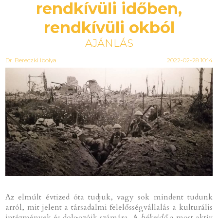
rendkívüli időben,
rendkívüli okból
AJÁNLÁS
Dr. Bereczki Ibolya
2022-02-28 10:14
Az elmúlt évtized óta tudjuk, vagy sok mindent tudunk
arról, mit jelent a társadalmi felelősségvállalás a kulturális
intézmények és dolgozóik számára. A
békeidő
a most aktív