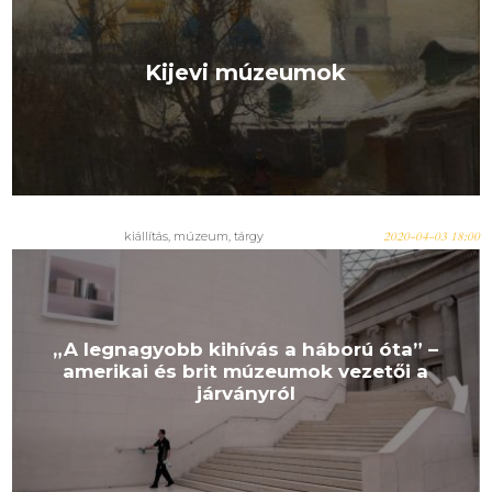
Kijevi múzeumok
kiállítás, múzeum, tárgy
2020-04-03 18:00
„A legnagyobb kihívás a háború óta” –
amerikai és brit múzeumok vezetői a
járványról