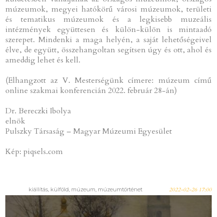
múzeumok, megyei hatókörű városi múzeumok, területi
és tematikus múzeumok és a legkisebb muzeális
intézmények együttesen és külön-külön is mintaadó
szerepet. Mindenki a maga helyén, a saját lehetőségeivel
élve, de együtt, összehangoltan segítsen úgy és ott, ahol és
ameddig lehet és kell.
(Elhangzott az V. Mesterségünk címere: múzeum című
online szakmai konferencián 2022. február 28-án)
Dr. Bereczki Ibolya
elnök
Pulszky Társaság – Magyar Múzeumi Egyesület
Kép: piqsels.com
kiállítás, külföld, múzeum, múzeumtörténet
2022-02-26 17:00