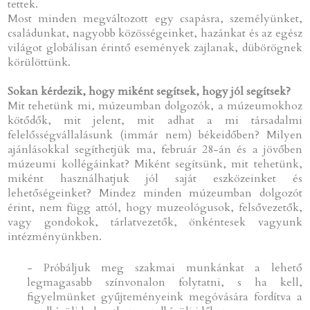
tettek.
Most minden megváltozott egy csapásra, személyünket,
családunkat, nagyobb közösségeinket, hazánkat és az egész
világot globálisan érintő események zajlanak, dübörögnek
körülöttünk.
Sokan kérdezik, hogy miként segítsek, hogy jól segítsek?
Mit tehetünk mi, múzeumban dolgozók, a múzeumokhoz
kötődők, mit jelent, mit adhat a mi társadalmi
felelősségvállalásunk (immár nem) békeidőben? Milyen
ajánlásokkal segíthetjük ma, február 28-án és a jövőben
múzeumi kollégáinkat? Miként segítsünk, mit tehetünk,
miként használhatjuk jól saját eszközeinket és
lehetőségeinket? Mindez minden múzeumban dolgozót
érint, nem függ attól, hogy muzeológusok, felsővezetők,
vagy gondokok, tárlatvezetők, önkéntesek vagyunk
intézményünkben.
- Próbáljuk meg szakmai munkánkat a lehető
legmagasabb színvonalon folytatni, s ha kell,
figyelmünket gyűjteményeink megóvására fordítva a