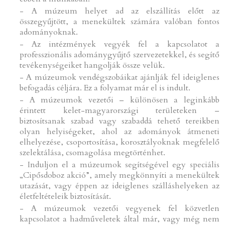
- A múzeum helyet ad az elszállítás előtt az
összegyűjtött, a menekültek számára valóban fontos
adományoknak.
- Az intézmények vegyék fel a kapcsolatot a
professzionális adománygyűjtő szervezetekkel, és segítő
tevékenységeiket hangolják össze velük.
- A múzeumok vendégszobáikat ajánlják fel ideiglenes
befogadás céljára. Ez a folyamat már el is indult.
- A múzeumok vezetői – különösen a leginkább
érintett kelet-magyarországi területeken –
biztosítsanak szabad vagy szabaddá tehető tereikben
olyan helyiségeket, ahol az adományok átmeneti
elhelyezése, csoportosítása, korosztályoknak megfelelő
szelektálása, csomagolása megtörténhet.
- Induljon el a múzeumok segítségével egy speciális
„Cipősdoboz akció”, amely megkönnyíti a menekültek
utazását, vagy éppen az ideiglenes szálláshelyeken az
életfeltételeik biztosítását.
- A múzeumok vezetői vegyenek fel közvetlen
kapcsolatot a hadműveletek által már, vagy még nem