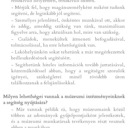
rendkívüli helyzetben, rendkívüli időben.
- Mérjük fel, hogy magánszemélyként miként tudunk
segíteni, de leginkább jól segíteni.
- Személyes jelenléttel, önkéntes munkával ott, akkor
és addig, ameddig szükség van ránk, maximálisan
figyelve arra, hogy aktuálisan hol, mire van szükség.
- Családok, menekültek átmeneti befogadásával,
tolmácsolással, ha erre lehetőségünk van.
- Lakóhelyünkön sokat tehetünk a már megérkezettek
beilleszkedésének segítéséért.
- Segíthetünk hiteles információk tovább juttatásával,
közreműködéssel abban, hogy a segítségre szorulók
igényei, szükségletei minél rövidebb úton
találkozzanak a felajánlásokkal.
Milyen lehetőségei vannak a múzeumi intézményeinknek
a segítség nyújtására?
- Már vannak példák rá, hogy múzeumaink közül
többen az adományok gyűjtőpontjaiként jelentkeztek,
és a múzeumi munkatársak tevékenyen részt vesznek
ebben a munkában.