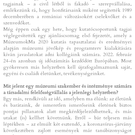
tagjainak – a civil létből is fakadó – szerepvállalása,
emlékezünk rá, hogy honfitársaink miként segítették 1989
decemberében a romániai változásokért cselekvőket és a
szenvedőket.
Még éppen csak egy hete, hogy kutatócsoportunk tagjai
véglegesítették egy ajánláscsomag első fejezetét, amely a
MúzeumokMa 2020 kutatás tapasztalatai és eredményei
alapján múzeumi jövőkép és programterv kialakítására
kíván javaslatokat adni kollégáink számára. 2022. február
24-én azonban új időszámítás kezdődött Európában. Most
gyökeresen más helyzetben kell újrafogalmaznunk saját,
egyéni és családi életünket, tevékenységeinket.
Mit jelent egy múzeumi szakember és intézménye számára
a társadalmi felelősségvállalás a jelenlegi helyzetben?
Egy más, rendkívüli az idő, amelyben ma élünk: az életünk
és barátaink, de ismeretlen ismerőseink életének biztos
pontjai pillanatok alatt megkérdőjeleződhetnek, és más
utakat (is) kellhet követnünk. Erről – bár teljesen más
léptékben – az elmúlt két esztendő, a koronavírus-járvány
következtében zajlott események már tanúbizonyságot