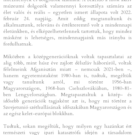
múzeumi dolgozók valamennyi korosztálya számára az
élet valós és reális – egyetlen ismert állapota volt 2022.
február 24. napjáig. Amit eddig megtanultunk és
alkalmaztunk, releváns és értékteremtő volt a mindennapi
életünkben, és elképzelhetetlennek tartottuk, hogy mindez
másként is lehetséges, mindennapjaink más irányba is
fordulhatnak.
Miközben a középgenerációknak voltak tapasztalatai az
alig több, mint húsz éve zajlott délszláv háborúról, voltak
félelmeink Afganisztán miatt – nemcsak 2021-ben –,
hanem egyetemistaként 1980-ban is, tudtuk, megéltük
vagy tanultunk arról, mi történt 1956-ban
Magyarországon, 1968-ban Csehszlovákiában, 1980-81-
ben Lengyelországban. Megtapasztaltuk a közép- és
idősebb generációk tagjaként azt is, hogy mi történt a
Szovjetunió széthullásának időszakában Magyarországon és
az egész kelet-európai blokkban.
Tudtuk, sokan megéltük, hogy milyen egy hazánkat ért
természeti vagy ipari katasztrófa idején a társadalom