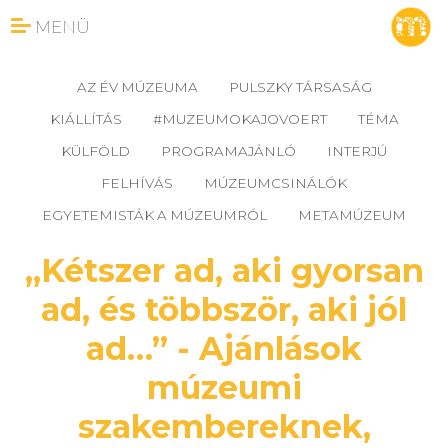
MENÜ
AZ ÉV MÚZEUMA
PULSZKY TÁRSASÁG
KIÁLLÍTÁS
#MUZEUMOKAJOVOERT
TÉMA
KÜLFÖLD
PROGRAMAJÁNLÓ
INTERJÚ
FELHÍVÁS
MÚZEUMCSINÁLÓK
EGYETEMISTÁK A MÚZEUMRÓL
METAMÚZEUM
„Kétszer ad, aki gyorsan
ad, és többször, aki jól
ad…” - Ajánlások
múzeumi
szakembereknek,