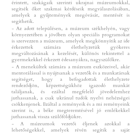
érintett, szakágaik szerinti ukrajnai múzeumokkal,
segítsék őket szakmai kérdéseik megválaszolásában,
amelyek a gyűjtemények megóvását, mentését is
segíthetik.
- Az adott településen, a múzeum székhelyén, vagy
környezetében a jövőben olyan speciális programokat
is szervezzen a múzeum, amelyek megkönnyítik az ide
érkezettek számára élethelyzetük gyökeres
megváltozásának a kezelését, különös tekintettel a
gyermekekkel érkezett édesanyákra, nagyszülőkre.
- A menekültek számára a múzeum eszközeivel, akár
mentorálással is nyújtsanak a vezetők és a munkatársak
segítséget, hogy a befogadottak élethelyzete
rendeződjön, képzettségükhöz igazodó munkát
találjanak, és ezáltal megfelelő jövedelemhez
juthassanak, a csak ukránul tudók nyelvi nehézségei
csökkenjenek. Ezáltal a reményeik és a mi reményeink
szerint is, a béke megteremtésével jó emlékekkel
juthassanak vissza szülőföldjükre.
- A múzeumok vezetői éljenek azokkal a
lehetőségekkel, amelyek révén segítik a saját