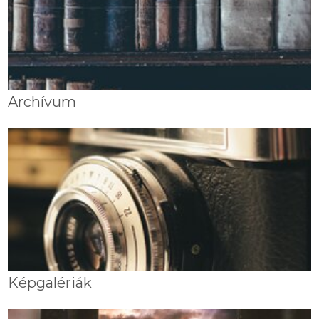
Archívum
Képgalériák