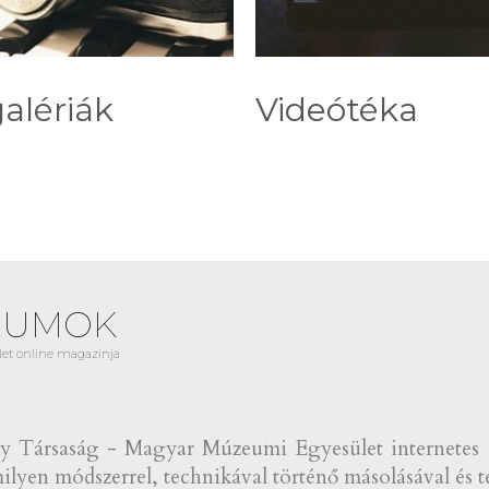
alériák
Videótéka
EUMOK
et online magazinja
Társaság - Magyar Múzeumi Egyesület internetes fol
lyen módszerrel, technikával történő másolásával és te