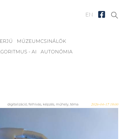
EN
TERJÚ
MÚZEUMCSINÁLÓK
GORITMUS - AI
AUTONÓMIA
digitalizáció
,
felhívás
,
képzés
,
műhely
,
téma
2026-04-17 19:00
Slágerképzés: múzeumok az AI