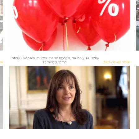
Indítsd az évet a Múzeumi
Oktatási és Módszertani
Központ képzéseivel: múzeumi
menedzserképzés
kedvezményesen és az online
tér lehetőségei
interjú
,
képzés
,
múzeumandragógia
,
műhely
,
Pulszky
00
Társaság
,
téma
2025-08-08 07:00
Turizmus, fenntarthatóan,
múzeumi köntösben? 2. –
Interjú Nagy Magdolnával, a
Múzeumi Oktatási és
Módszertani Központ
igazgatójával