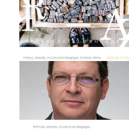
Kiállításrendezés képzések 60
és 120 órában a MOKK-tól
interjú
,
képzés
,
múzeumandragógia
,
műhely
,
téma
2025-08-15 16:
Turizmus, fenntarthatóan,
múzeumi köntösben? 3. –
Interjú Havasi Bálinttal, a
Múzeum és fenntartható
turizmus képzés egyik
oktatójával, a Zalaegerszegi
Múzeumok Igazgatóságának
vezetőjével
felhívás
,
képzés
,
múzeumandragógia
,