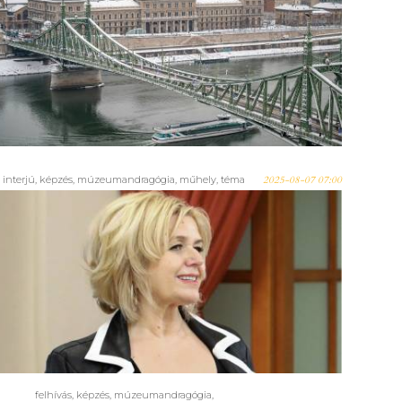
FELHÍVÁS – Kedvezményes
jelentkezés a Corvinus Egyetem
kulturális-turisztikai képzésére
interjú
,
képzés
,
múzeumandragógia
,
műhely
,
téma
2025-08-07 07:00
Turizmus, fenntarthatóan,
múzeumi köntösben? 1. – Interjú
Jászberényi Melindával, a
Corvinus Egyetem egyetemi
tanárával
felhívás
,
képzés
,
múzeumandragógia
,