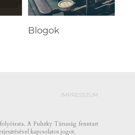
Blogok
IMPRESSZUM
yóirata. A Pulszky Társaság fenntart
rjesztésével kapcsolatos jogot.