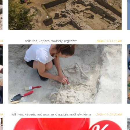
asszisztens felnőttképzést indít
a Ferenczy Múzeumi Centrum
00
felhívás
,
képzés
,
műhely
,
régészet
2026-03-13 16:00
FELHÍVÁS – 2026-ban is
Régészeti asszisztens képzést
indít a Magyar Nemzeti
Múzeum
00
felhívás
,
képzés
,
múzeumandragógia
,
műhely
,
téma
2026-01-29 20:00