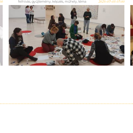
00
felhívás
,
gyűjtemény
,
képzés
,
műhely
,
téma
2025-07-05 07:00
Nyári ingyenes képzésözön a
MOKK-nál! Íme a választék!