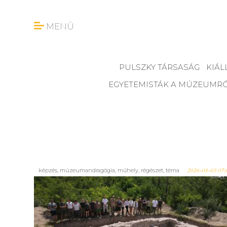
MENÜ
PULSZKY TÁRSASÁG
KIÁL
EGYETEMISTÁK A MÚZEUMR
képzés
,
múzeumandragógia
,
műhely
,
régészet
,
téma
2026-08-03 07:
Régészeti nyíltnap Szentendrén,