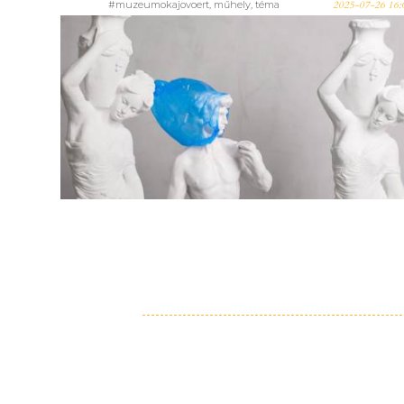
#muzeumokajovoert
,
műhely
,
téma
2025-07-26 16:
Turizmus, fenntarthatóan,
múzeumi köntösben? – Új,
ingyenes képzést indít a
Múzeumi Oktatási és
Módszertani Központ