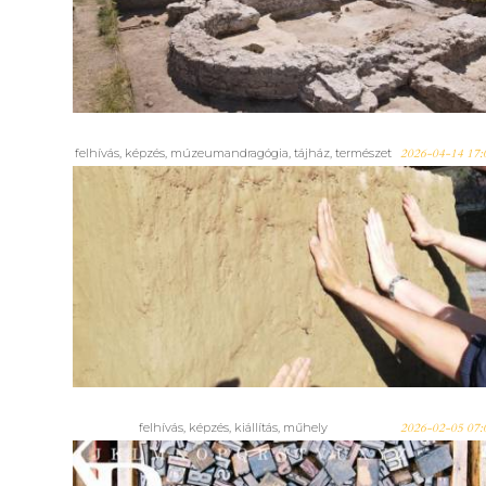
az egykori Római Táborban
felhívás
,
képzés
,
múzeumandragógia
,
tájház
,
természet
2026-04-14 17:
Ingyenes képzési lehetőség a
Múzeumi Oktatási és
Módszertani Központnál: Helyi
érték feltárása és megőrzése
felhívás
,
képzés
,
kiállítás
,
műhely
2026-02-05 07: