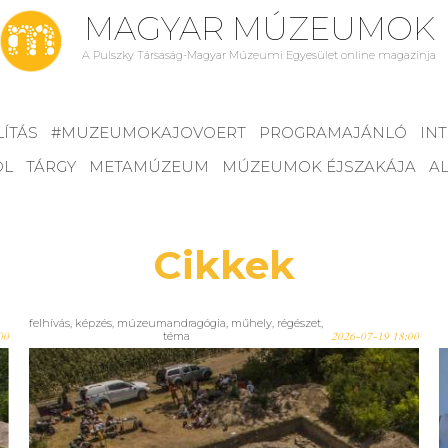
MAGYAR MÚZEUMOK
A Pulszky Társaság-Magyar Múzeumi Egyesület online magazinja
LÍTÁS
#MUZEUMOKAJOVOERT
PROGRAMAJÁNLÓ
IN
ÓL
TÁRGY
METAMÚZEUM
MÚZEUMOK ÉJSZAKÁJA
AL
Cikkek
felhívás
,
képzés
,
múzeumandragógia
,
műhely
,
régészet
,
00
téma
2026-07-19 18:00
Hiánypótló régészeti