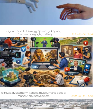
univerzumban
digitalizáció
,
felhívás
,
gyűjtemény
,
képzés
,
múzeumandragógia
,
műhely
2026-03-09 15:00
Mesterséges intelligencia,
Múzeumi tartalmak az online
térben és
Gyűjteménymenedzsment –
Még van idő jelentkezni a
MOKK tavaszi képzéseire!
felhívás
,
gyűjtemény
,
képzés
,
múzeumandragógia
,
műhely
,
örökségvédelem
2026-01-15 16:00