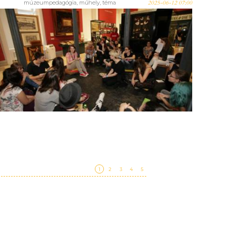
múzeumpedagógia
,
műhely
,
téma
2025-06-12 07:00
Múzeumpedagógiai
szaktanácsadó továbbképzés
az ELTE PPK-n megújult
tantervvel! Jelentkezési
határidő: 2025. június 15.!
1
2
3
4
5