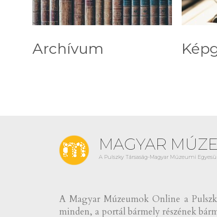
Archívum
Képg
MAGYAR MÚZ
A Pulszky Társaság-Magyar Múzeumi Egyesül
A Magyar Múzeumok Online a Pulszky 
minden, a portál bármely részének bármi