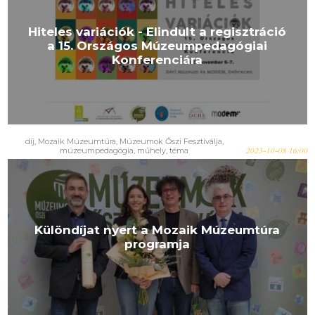
Hiteles variációk - Elindult a regisztráció
a 15. Országos Múzeumpedagógiai
Konferenciára
díj
,
Mozaik Múzeumtúra
,
Múzeumok Őszi Fesztiválja
,
múzeumpedagógia
,
műhely
,
téma
2023-10-08 16:00
Különdíjat nyert a Mozaik Múzeumtúra
programja