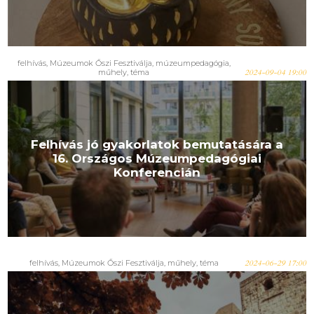
felhívás
,
Múzeumok Őszi Fesztiválja
,
múzeumpedagógia
,
műhely
,
téma
2024-09-04 19:00
Felhívás jó gyakorlatok bemutatására a
16. Országos Múzeumpedagógiai
Konferencián
felhívás
,
Múzeumok Őszi Fesztiválja
,
műhely
,
téma
2024-06-29 17:00