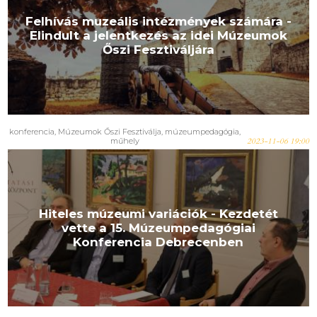
Felhívás muzeális intézmények számára -
Elindult a jelentkezés az idei Múzeumok
Őszi Fesztiváljára
konferencia
,
Múzeumok Őszi Fesztiválja
,
múzeumpedagógia
,
műhely
2023-11-06 19:00
Hiteles múzeumi variációk - Kezdetét
vette a 15. Múzeumpedagógiai
Konferencia Debrecenben