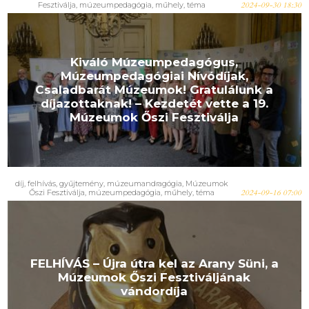
Fesztiválja
,
múzeumpedagógia
,
műhely
,
téma
2024-09-30 18:30
Kiváló Múzeumpedagógus,
Múzeumpedagógiai Nívódíjak,
Csaladbarát Múzeumok! Gratulálunk a
díjazottaknak! – Kezdetét vette a 19.
Múzeumok Őszi Fesztiválja
díj
,
felhívás
,
gyűjtemény
,
múzeumandragógia
,
Múzeumok
Őszi Fesztiválja
,
múzeumpedagógia
,
műhely
,
téma
2024-09-16 07:00
FELHÍVÁS – Újra útra kel az Arany Süni, a
Múzeumok Őszi Fesztiváljának
vándordíja