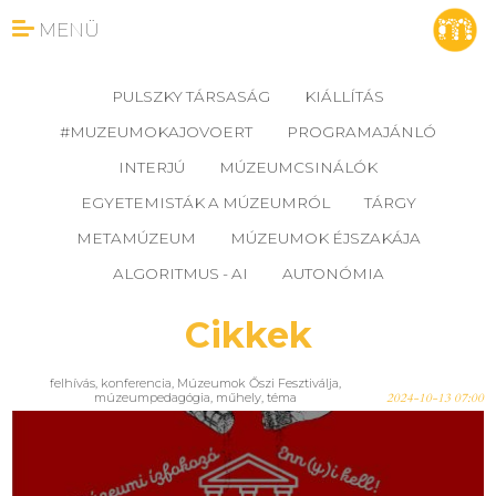
MENÜ
PULSZKY TÁRSASÁG
KIÁLLÍTÁS
#MUZEUMOKAJOVOERT
PROGRAMAJÁNLÓ
INTERJÚ
MÚZEUMCSINÁLÓK
EGYETEMISTÁK A MÚZEUMRÓL
TÁRGY
METAMÚZEUM
MÚZEUMOK ÉJSZAKÁJA
ALGORITMUS - AI
AUTONÓMIA
Cikkek
felhívás
,
konferencia
,
Múzeumok Őszi Fesztiválja
,
múzeumpedagógia
,
műhely
,
téma
2024-10-13 07:00