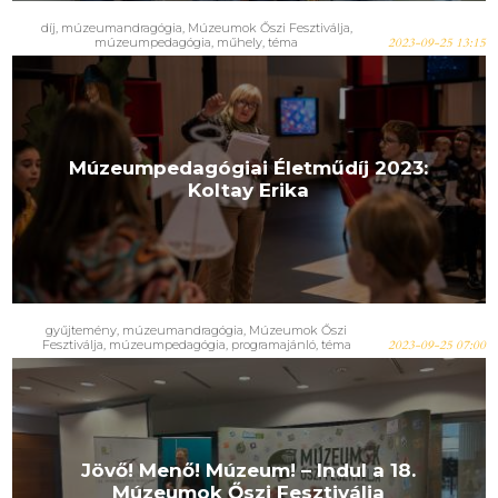
díj
,
múzeumandragógia
,
Múzeumok Őszi Fesztiválja
,
múzeumpedagógia
,
műhely
,
téma
2023-09-25 13:15
Múzeumpedagógiai Életműdíj 2023:
Koltay Erika
gyűjtemény
,
múzeumandragógia
,
Múzeumok Őszi
Fesztiválja
,
múzeumpedagógia
,
programajánló
,
téma
2023-09-25 07:00
Jövő! Menő! Múzeum! – Indul a 18.
Múzeumok Őszi Fesztiválja