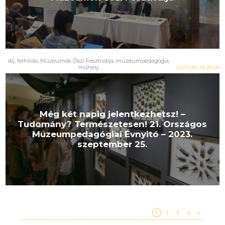
díj
,
felhívás
,
Múzeumok Őszi Fesztiválja
,
múzeumpedagógia
,
műhely
2023-09-18 20:00
Még két napig jelentkezhetsz! –
Tudomány? Természetesen! 21. Országos
Múzeumpedagógiai Évnyitó – 2023.
szeptember 25.
1
2
3
4
5