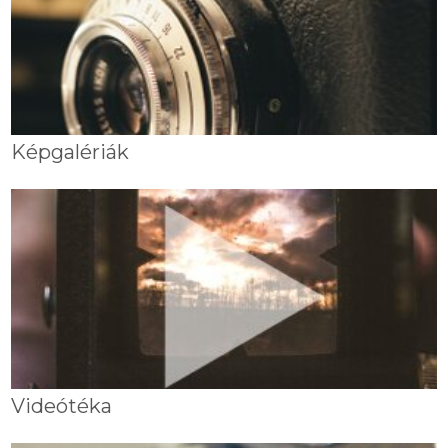
Képgalériák
Videótéka