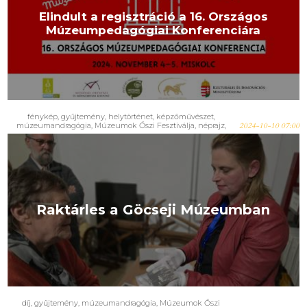
Elindult a regisztráció a 16. Országos
Múzeumpedagógiai Konferenciára
fénykép
,
gyűjtemény
,
helytörténet
,
képzőművészet
,
múzeumandragógia
,
Múzeumok Őszi Fesztiválja
,
néprajz
,
2024-10-10 07:00
technika
,
téma
Raktárles a Göcseji Múzeumban
díj
,
gyűjtemény
,
múzeumandragógia
,
Múzeumok Őszi