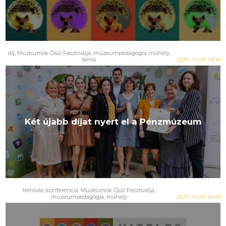
díj
,
Múzeumok Őszi Fesztiválja
,
múzeumpedagógia
,
műhely
,
téma
2023-10-09 19:30
Két újabb díjat nyert el a Pénzmúzeum
felhívás
,
konferencia
,
Múzeumok Őszi Fesztiválja
,
múzeumpedagógia
,
műhely
2023-10-09 16:00