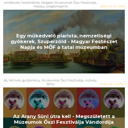
emlékezet
,
helytörténet
,
látogató
,
Múzeumok Őszi Fesztiválja
,
néprajz
,
programajánló
2023-10-15 17:00
Egy műkedvelő piarista, nemzetiségi
gyökerek, Szuperzöld - Magyar Festészet
Napja és MŐF a tatai múzeumban
díj
,
felhívás
,
gyűjtemény
,
Múzeumok Őszi Fesztiválja
,
műhely
,
téma
2023-10-11 07:00
Az Arany Süni útra kel! - Megszületett a
Múzeumok Őszi Fesztiválja Vándordíja