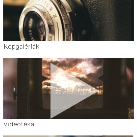
Képgalériák
Videótéka