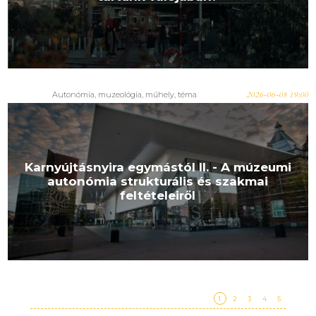
Autonómia
,
muzeológia
,
műhely
,
téma
2026-06-08 19:00
Karnyújtásnyira egymástól II. - A múzeumi
autonómia strukturális és szakmai
feltételeiről
1
2
3
4
5