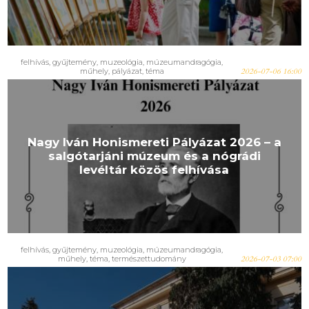
felhívás
,
gyűjtemény
,
muzeológia
,
múzeumandragógia
,
műhely
,
pályázat
,
téma
2026-07-06 16:00
Nagy Iván Honismereti Pályázat 2026 – a
salgótarjáni múzeum és a nógrádi
levéltár közös felhívása
felhívás
,
gyűjtemény
,
muzeológia
,
múzeumandragógia
,
műhely
,
téma
,
természettudomány
2026-07-03 07:00