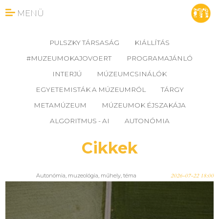
MENÜ
PULSZKY TÁRSASÁG
KIÁLLÍTÁS
#MUZEUMOKAJOVOERT
PROGRAMAJÁNLÓ
INTERJÚ
MÚZEUMCSINÁLÓK
EGYETEMISTÁK A MÚZEUMRÓL
TÁRGY
METAMÚZEUM
MÚZEUMOK ÉJSZAKÁJA
ALGORITMUS - AI
AUTONÓMIA
Cikkek
Autonómia
,
muzeológia
,
műhely
,
téma
2026-07-22 18:00