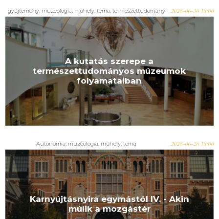
gyűjtemény
,
muzeológia
,
műhely
,
téma
,
természettudomány
2026-06-30 18:00
A kutatás szerepe a
természettudományos múzeumok
folyamataiban
Autonómia
,
muzeológia
,
műhely
,
téma
2026-06-26 18:00
Karnyújtásnyira egymástól IV. - Akin
múlik a mozgástér