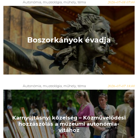
Autonómia
,
muzeológia
,
műhely
,
téma
2026-07-08 07:00
Boszorkányok évadja
Autonómia
,
muzeológia
,
műhely
,
téma
2026-07-07 18:00
Karnyújtásnyi közelség – Közművelődési
hozzászólás a múzeumi autonómia-
vitához