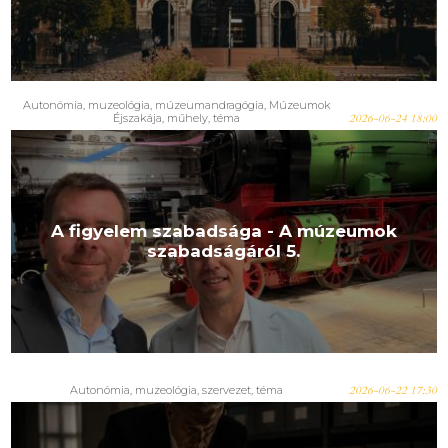
Autonómia
,
muzeológia
,
múzeumandragógia
,
Múzeumok
Éjszakája
,
műhely
,
téma
2026-06-24 18:00
A figyelem szabadsága - A múzeumok
szabadságáról 5.
Autonómia
,
muzeológia
,
szervezet
,
téma
2026-06-22 17:30