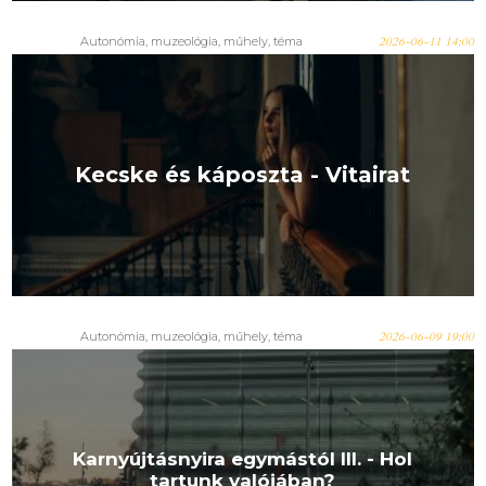
Autonómia
,
muzeológia
,
műhely
,
téma
2026-06-11 14:00
Kecske és káposzta - Vitairat
Autonómia
,
muzeológia
,
műhely
,
téma
2026-06-09 19:00
Karnyújtásnyira egymástól III. - Hol
tartunk valójában?