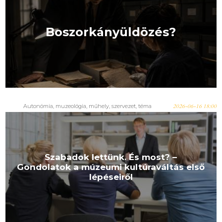
Boszorkányüldözés?
Autonómia
,
muzeológia
,
műhely
,
szervezet
,
téma
2026-06-16 18:00
Szabadok lettünk. És most? –
Gondolatok a múzeumi kultúraváltás első
lépéseiről