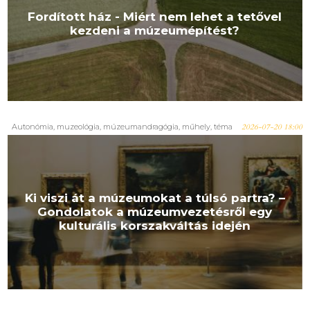
Fordított ház - Miért nem lehet a tetővel
kezdeni a múzeumépítést?
Autonómia
,
muzeológia
,
múzeumandragógia
,
műhely
,
téma
2026-07-20 18:00
Ki viszi át a múzeumokat a túlsó partra? –
Gondolatok a múzeumvezetésről egy
kulturális korszakváltás idején