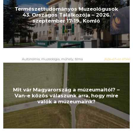
Természettudományos Muzeológusok
43. Országos Találkozója – 2026.
szeptember 17-19., Komló
Autonómia
,
muzeológia
,
műhely
,
téma
2026-07-01 07:00
Mit vár Magyarország a múzeumaitól? –
Van-e közös válaszunk arra, hogy mire
valók a múzeumaink?