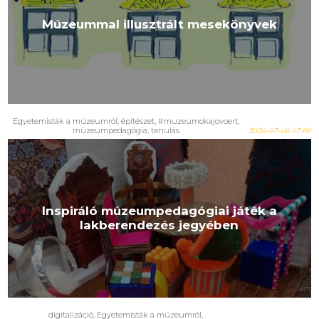
Múzeummal illusztrált mesekönyvek
Egyetemisták a múzeumról
,
építészet
,
#muzeumokajovoert
,
múzeumpedagógia
,
tanulás
2026-07-06 07:00
Inspiráló múzeumpedagógiai játék a
lakberendezés jegyében
digitalizáció
,
Egyetemisták a múzeumról
,