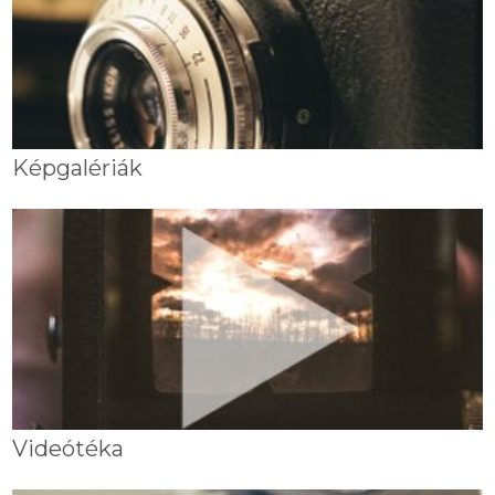
Képgalériák
Videótéka