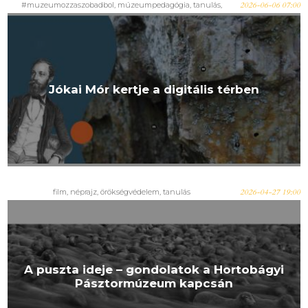
#muzeumozzaszobadbol
,
múzeumpedagógia
,
tanulás
,
2026-06-06 07:00
virtuális
Jókai Mór kertje a digitális térben
film
,
néprajz
,
örökségvédelem
,
tanulás
2026-04-27 19:00
A puszta ideje – gondolatok a Hortobágyi
Pásztormúzeum kapcsán