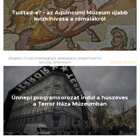
Tudtad-e? - az Aquincumi Múzeum újabb
kvízkihívása a rómaiakról
látogató
,
múzeumpedagógia
,
pedagógus
,
programajánló
,
tanulás
,
történelem
2022-02-16 20:00
Ünnepi programsorozat indul a húszéves
a Terror Háza Múzeumban