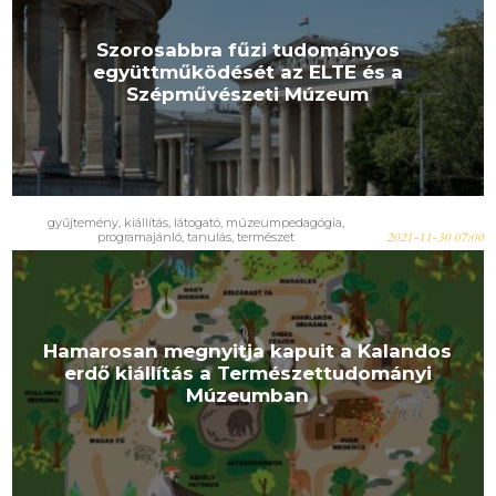
Szorosabbra fűzi tudományos
együttműködését az ELTE és a
Szépművészeti Múzeum
gyűjtemény
,
kiállítás
,
látogató
,
múzeumpedagógia
,
programajánló
,
tanulás
,
természet
2021-11-30 07:00
Hamarosan megnyitja kapuit a Kalandos
erdő kiállítás a Természettudományi
Múzeumban