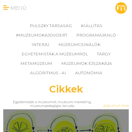
MENÜ
PULSZKY TÁRSASÁG
KIÁLLÍTÁS
#MUZEUMOKAJOVOERT
PROGRAMAJÁNLÓ
INTERJÚ
MÚZEUMCSINÁLÓK
EGYETEMISTÁK A MÚZEUMRÓL
TÁRGY
METAMÚZEUM
MÚZEUMOK ÉJSZAKÁJA
ALGORITMUS - AI
AUTONÓMIA
Cikkek
Egyetemisták a múzeumról
,
múzeumi marketing
,
múzeumpedagógia
,
tanulás
2026-07-07 07:00