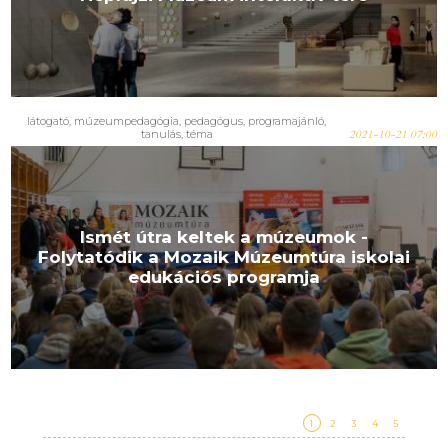
látogató
,
múzeumpedagógia
,
pedagógus
,
programajánló
,
tanulás
,
téma
2021-10-21 07:00
Ismét útra keltek a múzeumok -
Folytatódik a Mozaik Múzeumtúra iskolai
edukációs programja
1
2
3
4
5