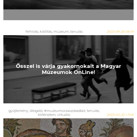
felhívás
,
kiállítás
,
múzeum
,
tanulás
2022-09-26 08:00
Ősszel is várja gyakornokait a Magyar
Múzeumok OnLine!
gyűjtemény
,
látogató
,
#muzeumozzaszobadbol
,
tanulás
,
történelem
,
virtuális
2022-02-22 17:00