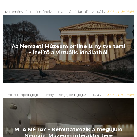
gyűjtemény
,
látogató
,
műhely
,
programajánló
,
tanulás
,
virtuális
2021-11-29 07:00
Az Nemzeti Múzeum online is nyitva tart!
- Ízelítő a virtuális kínálatból
múzeumpedagógia
,
műhely
,
néprajz
,
pedagógus
,
tanulás
2021-11-03 07:00
MI A MÉTA? - Bemutatkozik a megújuló
Néprajzi Múzeum interaktív tere