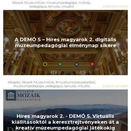
Mozaik Múzeumtúra
,
múzeumpedagógia
,
műhely
,
pedagógus
,
tanulás
,
virtuális
2022-02-15 07:00
A DEMÓ 5 – Híres magyarok 2. digitális
múzeumpedagógiai élménynap sikere
látogató
,
Mozaik Múzeumtúra
,
#muzeumozzaszobadbol
,
múzeumpedagógia
,
pedagógus
,
tanulás
,
virtuális
2022-01-26 19:00
Híres magyarok 2. - DEMÓ 5. Virtuális
kiállításoktól a keresztrejtvényeken át a
kreatív múzeumpedagógiai játékokig