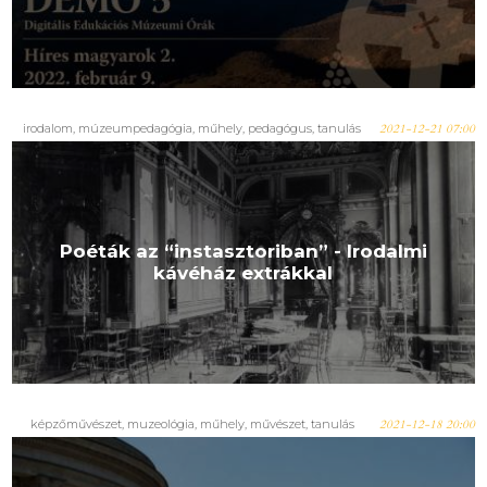
irodalom
,
múzeumpedagógia
,
műhely
,
pedagógus
,
tanulás
2021-12-21 07:00
Poéták az “instasztoriban” - Irodalmi
kávéház extrákkal
képzőművészet
,
muzeológia
,
műhely
,
művészet
,
tanulás
2021-12-18 20:00